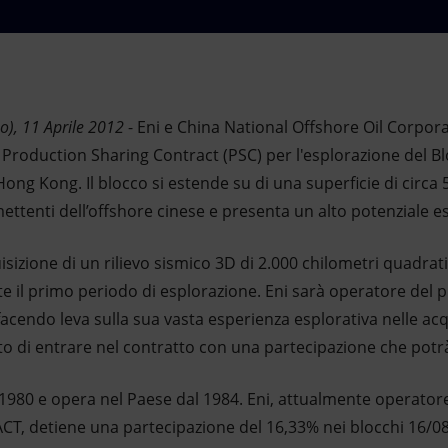
o), 11 Aprile 2012
- Eni e China National Offshore Oil Corpo
Production Sharing Contract (PSC) per l'esplorazione del Blo
 Hong Kong. Il blocco si estende su di una superficie di circa
ettenti dell’offshore cinese e presenta un alto potenziale es
isizione di un rilievo sismico 3D di 2.000 chilometri quadrati
te il primo periodo di esplorazione. Eni sarà operatore del 
acendo leva sulla sua vasta esperienza esplorativa nelle ac
o di entrare nel contratto con una partecipazione che potrà
l 1980 e opera nel Paese dal 1984. Eni, attualmente operato
T, detiene una partecipazione del 16,33% nei blocchi 16/08 