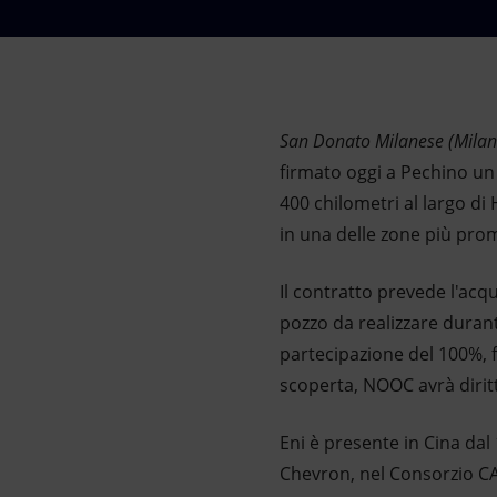
Market Abuse
San Donato Milanese (Milan
firmato oggi a Pechino un 
400 chilometri al largo di
in una delle zone più prom
Il contratto prevede l'acqu
pozzo da realizzare duran
partecipazione del 100%, f
scoperta, NOOC avrà diritt
Eni è presente in Cina da
Chevron, nel Consorzio CAC