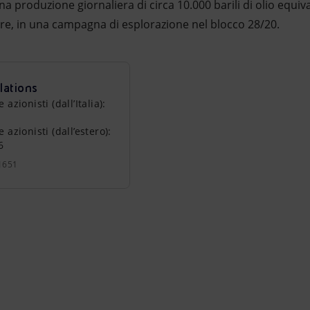
 produzione giornaliera di circa 10.000 barili di olio equiva
e, in una campagna di esplorazione nel blocco 28/20.
lations
zionisti (dall’Italia):
azionisti (dall’estero):
6
1651