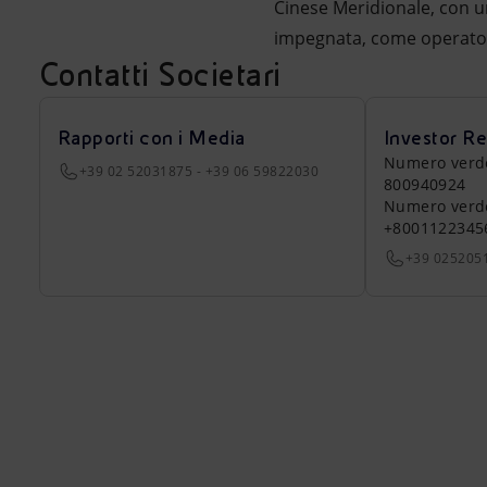
Cinese Meridionale, con una
impegnata, come operator
Contatti Societari
Rapporti con i Media
Investor Re
Numero verde a
+39 02 52031875 - +39 06 59822030
800940924
Numero verde 
+8001122345
+39 025205