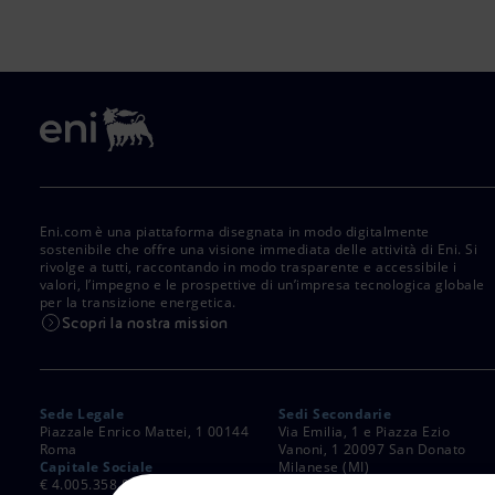
Eni.com è una piattaforma disegnata in modo digitalmente
sostenibile che offre una visione immediata delle attività di Eni. Si
rivolge a tutti, raccontando in modo trasparente e accessibile i
valori, l’impegno e le prospettive di un’impresa tecnologica globale
per la transizione energetica.
Scopri la nostra mission
Sede Legale
Sedi Secondarie
Piazzale Enrico Mattei, 1 00144
Via Emilia, 1 e Piazza Ezio
Roma
Vanoni, 1 20097 San Donato
Capitale Sociale
Milanese (MI)
€ 4.005.358.876,00 i.v.
C. Fiscale e Registro Imprese