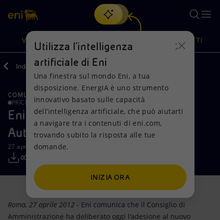
Cerca
VISIONE
AZIONI
PRODOTTI
Utilizza l'intelligenza
artificiale di Eni
Indietro
Media
Comunicati Stampa
Una finestra sul mondo Eni, a tua
Oppure
scopri EnergIA
, la nostra nuova soluzione di intelligenza
disposizione. EnergIA è uno strumento
artificiale.
COMUNICAZIONI CDA
Visione
Azioni
Prodotti
innovativo basato sulle capacità
PRICE SENSITIVE
dell’intelligenza artificiale, che può aiutarti
Eni aderisce al nuovo Codice di
a navigare tra i contenuti di eni.com,
Mission e valori
Diversificazione energetica
Casa
Autodisciplina
trovando subito la risposta alle tue
domande.
27 aprile 2012 - 09:30 CEST
Persone e Partnership
Tecnologie per la transizione
Imprese
Net Zero
Collaborazioni per l'innovazione
Mobilità
INIZIA ORA
Modello satellitare
Attività nel mondo
Roma, 27 aprile 2012
- Eni comunica che il Consiglio di
Amministrazione ha deliberato oggi l'adesione al nuovo