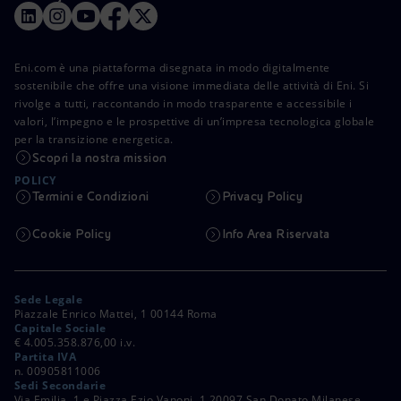
Eni.com è una piattaforma disegnata in modo digitalmente
sostenibile che offre una visione immediata delle attività di Eni. Si
rivolge a tutti, raccontando in modo trasparente e accessibile i
valori, l’impegno e le prospettive di un’impresa tecnologica globale
per la transizione energetica.
Scopri la nostra mission
POLICY
Termini e Condizioni
Privacy Policy
Cookie Policy
Info Area Riservata
Sede Legale
Piazzale Enrico Mattei, 1 00144 Roma
Capitale Sociale
€ 4.005.358.876,00 i.v.
Partita IVA
n. 00905811006
Sedi Secondarie
Via Emilia, 1 e Piazza Ezio Vanoni, 1 20097 San Donato Milanese