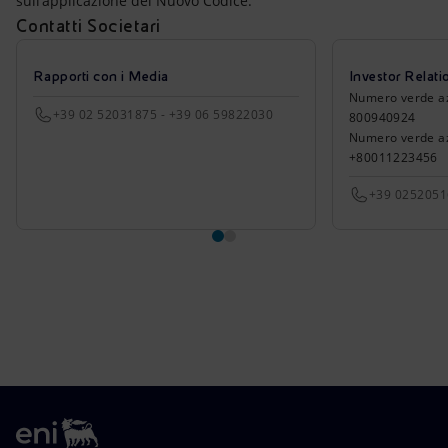
sull'applicazione del Nuovo Codice.
Contatti Societari
Rapporti con i Media
Investor Relati
Numero verde azio
+39 02 52031875 - +39 06 59822030
800940924
Numero verde azi
+80011223456
+39 025205