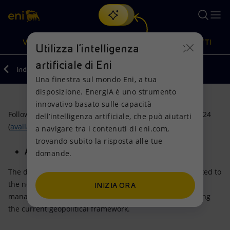
Cerca
VISIONE
AZIONI
PRODOTTI
Utilizza l'intelligenza
artificiale di Eni
Indietro
Aste e Bandi
Una finestra sul mondo Eni, a tua
Oppure
scopri EnergIA
, la nostra nuova soluzione di intelligenza
disposizione. EnergIA è uno strumento
artificiale.
Visione
Azioni
Prodotti
innovativo basato sulle capacità
Following the information notices published on 30/01/2024
dell’intelligenza artificiale, che può aiutarti
(
available here
),
Eni S.p.A. will not offer any Lots for:
a navigare tra i contenuti di eni.com,
Mission e valori
Diversificazione energetica
Casa
trovando subito la risposta alle tue
April 2024.
domande.
Persone e Partnership
Tecnologie per la transizione
Imprese
The decision not to run the auction for April 2024 is related to
Net Zero
Collaborazioni per l'innovazione
Mobilità
the need to plan in a reasonable and prudent way the
INIZIA ORA
management of its own gas transport capacity considering
Modello satellitare
Attività nel mondo
the current geopolitical framework.