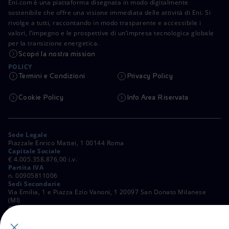
Eni.com è una piattaforma disegnata in modo digitalmente
sostenibile che offre una visione immediata delle attività di Eni. Si
rivolge a tutti, raccontando in modo trasparente e accessibile i
valori, l’impegno e le prospettive di un’impresa tecnologica globale
per la transizione energetica.
Scopri la nostra mission
POLICY
Termini e Condizioni
Privacy Policy
Cookie Policy
Info Area Riservata
Sede Legale
Piazzale Enrico Mattei, 1 00144 Roma
Capitale Sociale
€ 4.005.358.876,00 i.v.
Partita IVA
n. 00905811006
Sedi Secondarie
Via Emilia, 1 e Piazza Ezio Vanoni, 1 20097 San Donato Milanese
(MI)
C. Fiscale e Registro Imprese di Roma
n. 00484960588