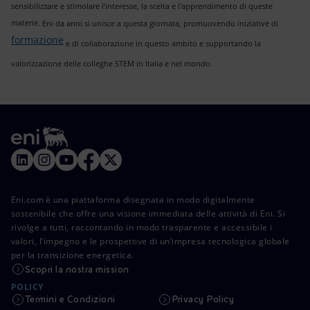
sensibilizzare e stimolare l'interesse, la scelta e l'apprendimento di queste
materie.
Eni da anni si unisce a questa giornata, promuovendo iniziative di
formazione
e di collaborazione in questo ambito e supportando la
valorizzazione delle colleghe STEM in Italia e nel mondo.
Eni.com è una piattaforma disegnata in modo digitalmente
sostenibile che offre una visione immediata delle attività di Eni. Si
rivolge a tutti, raccontando in modo trasparente e accessibile i
valori, l’impegno e le prospettive di un’impresa tecnologica globale
per la transizione energetica.
Scopri la nostra mission
POLICY
Termini e Condizioni
Privacy Policy