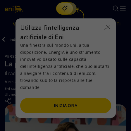
Cerca
VISIONE
AZIONI
PRODOTTI
Utilizza l'intelligenza
artificiale di Eni
Indietro
Media
Storie
Una finestra sul mondo Eni, a tua
Oppure
scopri EnergIA
, la nostra nuova soluzione di intelligenza
disposizione. EnergIA è uno strumento
artificiale.
PERSONE
Visione
Azioni
Prodotti
innovativo basato sulle capacità
La parola alle nostre persone
dell’intelligenza artificiale, che può aiutarti
Il racconto di Vania Lombardi, ingegnere chimico di
a navigare tra i contenuti di eni.com,
Mission e valori
Diversificazione energetica
Casa
trovando subito la risposta alle tue
Versalis, la società chimica di Eni.
domande.
Persone e Partnership
Tecnologie per la transizione
Imprese
Eni staff
Ultimo aggiornamento:
11 febbraio 2024
Net Zero
Collaborazioni per l'innovazione
Mobilità
INIZIA ORA
Modello satellitare
Attività nel mondo