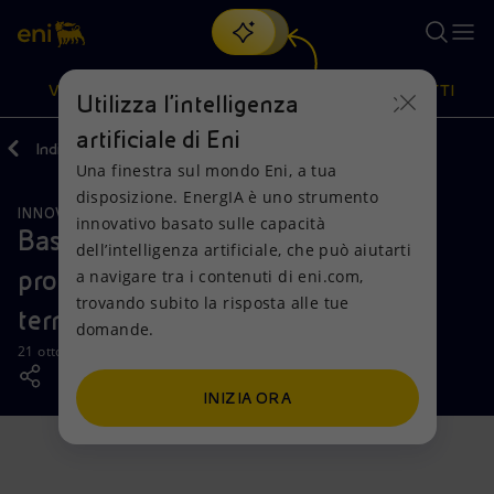
Cerca
VISIONE
AZIONI
PRODOTTI
Utilizza l'intelligenza
artificiale di Eni
Indietro
Media
News
Una finestra sul mondo Eni, a tua
Oppure
scopri EnergIA
, la nostra nuova soluzione di intelligenza
disposizione. EnergIA è uno strumento
artificiale.
INNOVAZIONE
Visione
Azioni
Prodotti
innovativo basato sulle capacità
Basilicata Open LAB: riparte il
dell’intelligenza artificiale, che può aiutarti
programma per l’innovazione sul
a navigare tra i contenuti di eni.com,
Mission e valori
Diversificazione energetica
Casa
trovando subito la risposta alle tue
territorio lucano
domande.
Persone e Partnership
Tecnologie per la transizione
Imprese
21 ottobre 2025 - 15:00 CEST
Net Zero
Collaborazioni per l'innovazione
Mobilità
INIZIA ORA
Modello satellitare
Attività nel mondo