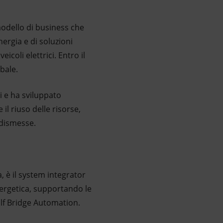
modello di business che
nergia e di soluzioni
icoli elettrici. Entro il
obale.
li e ha sviluppato
il riuso delle risorse,
 dismesse.
, è il system integrator
energetica, supportando le
alf Bridge Automation.