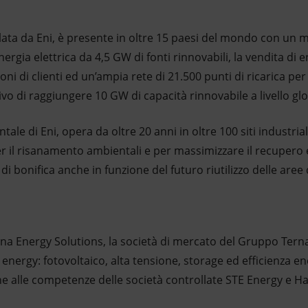
lata da Eni, è presente in oltre 15 paesi del mondo con un 
ergia elettrica da 4,5 GW di fonti rinnovabili, la vendita di e
ni di clienti ed un’ampia rete di 21.500 punti di ricarica per ve
tivo di raggiungere 10 GW di capacità rinnovabile a livello gl
ale di Eni, opera da oltre 20 anni in oltre 100 siti industria
r il risanamento ambientali e per massimizzare il recupero e 
di bonifica anche in funzione del futuro riutilizzo delle aree
erna Energy Solutions, la società di mercato del Gruppo Terna
o energy: fotovoltaico, alta tensione, storage ed efficienza 
he alle competenze delle società controllate STE Energy e H