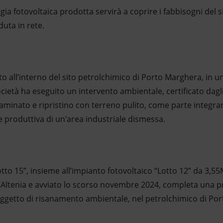
gia fotovoltaica prodotta servirà a coprire i fabbisogni del s
uta in rete.
to all’interno del sito petrolchimico di Porto Marghera, in un
ocietà ha eseguito un intervento ambientale, certificato dagl
aminato e ripristino con terreno pulito, come parte integra
one produttiva di un'area industriale dismessa.
“Lotto 15”, insieme all’impianto fotovoltaico “Lotto 12” da 3,
a Altenia e avviato lo scorso novembre 2024, completa una pr
 oggetto di risanamento ambientale, nel petrolchimico di Po