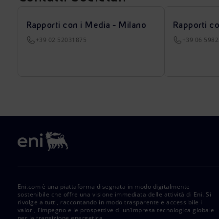
Rapporti con i Media - Milano
Rapporti c
+39 02 52031875
+39 06 598
Eni.com è una piattaforma disegnata in modo digitalmente
sostenibile che offre una visione immediata delle attività di Eni. Si
rivolge a tutti, raccontando in modo trasparente e accessibile i
valori, l’impegno e le prospettive di un’impresa tecnologica globale
per la transizione energetica.