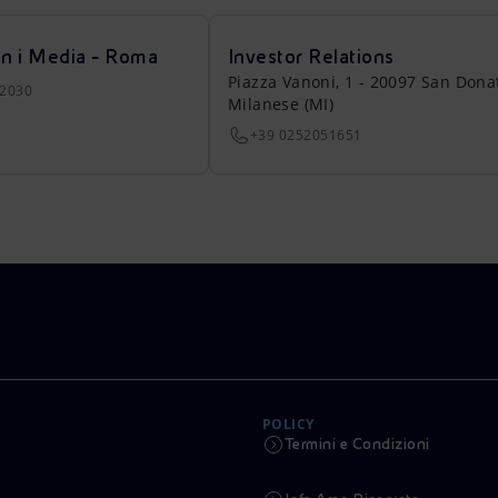
on i Media - Roma
Investor Relations
Piazza Vanoni, 1 - 20097 San Dona
22030
Milanese (MI)
+39 0252051651
POLICY
Termini e Condizioni