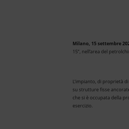
Market Abuse
Milano, 15 settembre 20
15”, nell’area del petrolc
L’impianto, di proprietà d
su strutture fisse ancorat
che si è occupata della p
esercizio.