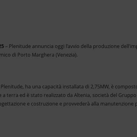
25
– Plenitude annuncia oggi l’avvio della produzione dell’im
himico di Porto Marghera (Venezia).
i Plenitude, ha una capacità installata di 2,75MW, è compost
e a terra ed è stato realizzato da Altenia, società del Grupp
rogettazione e costruzione e provvederà alla manutenzione pe