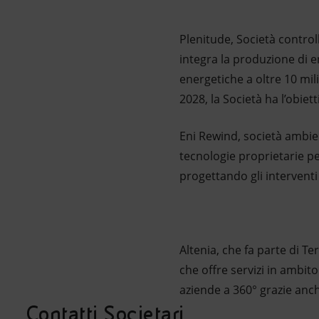
Plenitude, Società control
integra la produzione di en
energetiche a oltre 10 milio
2028, la Società ha l’obiet
Eni Rewind, società ambient
tecnologie proprietarie pe
progettando gli interventi 
Altenia, che fa parte di T
che offre servizi in ambit
aziende a 360° grazie anc
Contatti Societari