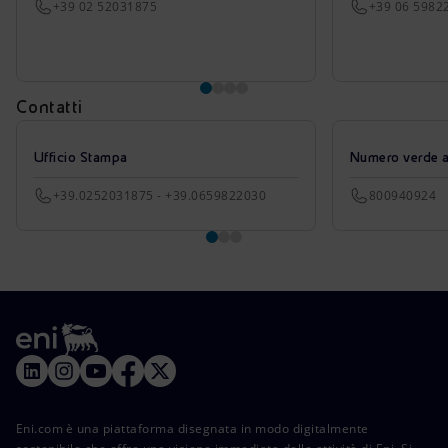
+39 02 52031875
+39 06 5982
Contatti
Ufficio Stampa
Numero verde azi
+39.0252031875 - +39.0659822030
800940924
Eni.com è una piattaforma disegnata in modo digitalmente