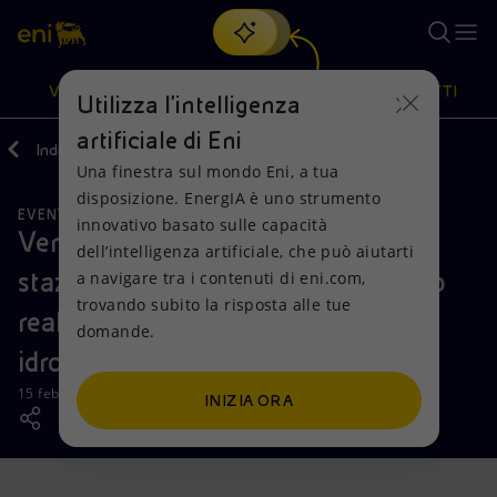
Cerca
VISIONE
AZIONI
PRODOTTI
Utilizza l'intelligenza
artificiale di Eni
Indietro
Media
News
02
Una finestra sul mondo Eni, a tua
Oppure
scopri EnergIA
, la nostra nuova soluzione di intelligenza
disposizione. EnergIA è uno strumento
artificiale.
EVENTI
Visione
Azioni
Prodotti
innovativo basato sulle capacità
Venezia, visita del Sindaco alla
dell’intelligenza artificiale, che può aiutarti
stazione di servizio Eni dove è stato
a navigare tra i contenuti di eni.com,
Mission e valori
Diversificazione energetica
Casa
trovando subito la risposta alle tue
realizzato il primo distributore di
domande.
Persone e Partnership
Tecnologie per la transizione
Imprese
idrogeno
Net Zero
Collaborazioni per l'innovazione
Mobilità
15 febbraio 2022 - 19:00 CET
INIZIA ORA
Modello satellitare
Attività nel mondo