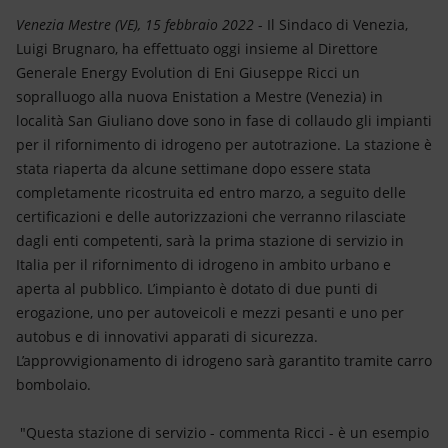
Energia accessibile
Venezia Mestre (VE), 15 febbraio 2022
- Il Sindaco di Venezia,
Luigi Brugnaro, ha effettuato oggi insieme al Direttore
Innovazione
Generale Energy Evolution di Eni Giuseppe Ricci un
sopralluogo alla nuova Enistation a Mestre (Venezia) in
Scenari energetici
località San Giuliano dove sono in fase di collaudo gli impianti
per il rifornimento di idrogeno per autotrazione. La stazione è
stata riaperta da alcune settimane dopo essere stata
completamente ricostruita ed entro marzo, a seguito delle
certificazioni e delle autorizzazioni che verranno rilasciate
dagli enti competenti, sarà la prima stazione di servizio in
Italia per il rifornimento di idrogeno in ambito urbano e
aperta al pubblico. L’impianto è dotato di due punti di
erogazione, uno per autoveicoli e mezzi pesanti e uno per
autobus e di innovativi apparati di sicurezza.
L’approvvigionamento di idrogeno sarà garantito tramite carro
bombolaio.
"Questa stazione di servizio - commenta Ricci - è un esempio