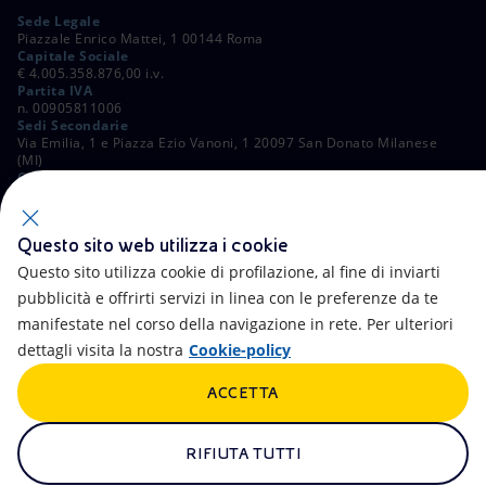
Sede Legale
Piazzale Enrico Mattei, 1 00144 Roma
Capitale Sociale
€ 4.005.358.876,00 i.v.
Partita IVA
n. 00905811006
Sedi Secondarie
Via Emilia, 1 e Piazza Ezio Vanoni, 1 20097 San Donato Milanese
(MI)
C. Fiscale e Registro Imprese di Roma
n. 00484960588
ALTRI LINK
Questo sito web utilizza i cookie
Contatti
FAQ
Questo sito utilizza cookie di profilazione, al fine di inviarti
pubblicità e offrirti servizi in linea con le preferenze da te
Accessibilità
Calendario
manifestate nel corso della navigazione in rete. Per ulteriori
dettagli visita la nostra
Cookie-policy
Newsletter
Intelligenza artificiale
ACCETTA
Aste e Bandi
Truffe e Phishing
Whistleblowing
eniSpace
RIFIUTA TUTTI