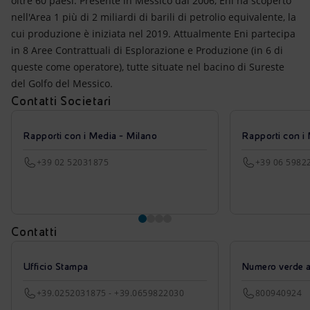
oltre 60 paesi. Presente in Messico dal 2006, Eni ha scoperto
nell'Area 1 più di 2 miliardi di barili di petrolio equivalente, la
cui produzione è iniziata nel 2019. Attualmente Eni partecipa
in 8 Aree Contrattuali di Esplorazione e Produzione (in 6 di
queste come operatore), tutte situate nel bacino di Sureste
del Golfo del Messico.
Contatti Societari
Rapporti con i Media - Milano
Rapporti con i
+39 02 52031875
+39 06 5982
Contatti
Ufficio Stampa
Numero verde azi
+39.0252031875 - +39.0659822030
800940924