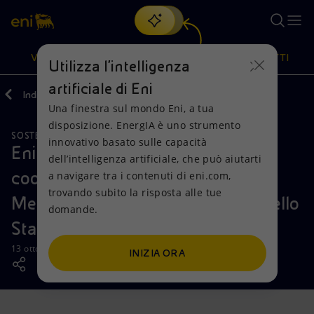
Cerca
VISIONE
AZIONI
PRODOTTI
Utilizza l'intelligenza
artificiale di Eni
Indietro
Media
News
Una finestra sul mondo Eni, a tua
Oppure
scopri EnergIA
, la nostra nuova soluzione di intelligenza
disposizione. EnergIA è uno strumento
artificiale.
SOSTENIBILITÀ
Visione
Azioni
Prodotti
innovativo basato sulle capacità
Eni Mexico firma un accordo di
dell’intelligenza artificiale, che può aiutarti
cooperazione locale con AVSI
a navigare tra i contenuti di eni.com,
Mission e valori
Diversificazione energetica
Casa
trovando subito la risposta alle tue
Messico per l'istruzione primaria nello
domande.
Persone e Partnership
Tecnologie per la transizione
Imprese
Stato di Tabasco
Net Zero
Collaborazioni per l'innovazione
Mobilità
13 ottobre 2020 - 15:00 CEST
INIZIA ORA
Modello satellitare
Attività nel mondo