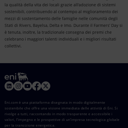
la qualità della vita dei locali grazie all'adozione di sistemi
sostenibili, contribuendo al contempo al miglioramento dei
mezzi di sostentamento delle famiglie nelle comunità degli
Stati di Rivers, Bayelsa, Delta e Imo. Durante il Farmers’ Day si
è tenuta, inoltre, la tradizionale consegna dei premi che
celebrano i maggiori talenti individuali e i migliori risultati
collettivi.
Eni.com è una piattaforma disegnata in modo digitalmente
sostenibile che offre una visione immediata delle attività di Eni. Si
rivolge a tutti, raccontando in modo trasparente e accessibile i
valori, l’impegno e le prospettive di un’impresa tecnologica globale
per la transizione energetica.