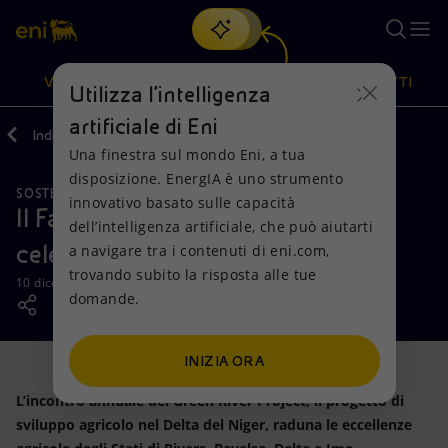
Cerca
VISIONE
AZIONI
PRODOTTI
Utilizza l'intelligenza
artificiale di Eni
Indietro
Media
News
Una finestra sul mondo Eni, a tua
Oppure
scopri EnergIA
, la nostra nuova soluzione di intelligenza
disposizione. EnergIA è uno strumento
artificiale.
SOSTENIBILITÀ
Visione
Azioni
Prodotti
innovativo basato sulle capacità
Il Farmers’ day di NAOC a Bayelsa
dell’intelligenza artificiale, che può aiutarti
celebra i giovani
a navigare tra i contenuti di eni.com,
Mission e valori
Diversificazione energetica
Casa
trovando subito la risposta alle tue
10 dicembre 2018 - 13:00 CET
domande.
Persone e Partnership
Tecnologie per la transizione
Imprese
Net Zero
Collaborazioni per l'innovazione
Mobilità
INIZIA ORA
L’incontro annuale del Green River Project, il progetto di
Modello satellitare
Attività nel mondo
sviluppo agricolo nel Delta del Niger, raduna le eccellenze