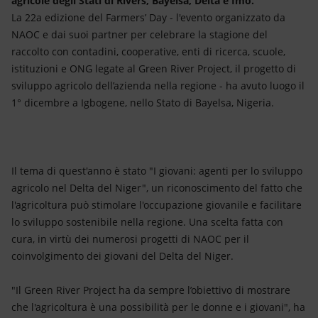
agricole degli Stati di Rivers, Bayelsa, Delta e Imo.
Energia accessibile
La 22a edizione del Farmers’ Day - l'evento organizzato da
NAOC e dai suoi partner per celebrare la stagione del
Innovazione
raccolto con contadini, cooperative, enti di ricerca, scuole,
istituzioni e ONG legate al Green River Project, il progetto di
Scenari energetici
sviluppo agricolo dell’azienda nella regione - ha avuto luogo il
1° dicembre a Igbogene, nello Stato di Bayelsa, Nigeria.
Il tema di quest'anno è stato "I giovani: agenti per lo sviluppo
agricolo nel Delta del Niger", un riconoscimento del fatto che
l'agricoltura può stimolare l'occupazione giovanile e facilitare
lo sviluppo sostenibile nella regione. Una scelta fatta con
cura, in virtù dei numerosi progetti di NAOC per il
coinvolgimento dei giovani del Delta del Niger.
"Il Green River Project ha da sempre l’obiettivo di mostrare
che l'agricoltura è una possibilità per le donne e i giovani", ha