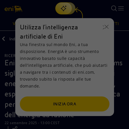
Cerca
VISIONE
AZIONI
PRODOTTI
Utilizza l'intelligenza
artificiale di Eni
Indietro
Media
Comunicati Stampa
Una finestra sul mondo Eni, a tua
Oppure
scopri EnergIA
, la nostra nuova soluzione di intelligenza
disposizione. EnergIA è uno strumento
artificiale.
RICERCA, SVILUPPO E TECNOLOGIA
Visione
Azioni
Prodotti
innovativo basato sulle capacità
Eni e Commonwealth Fusion Systems
dell’intelligenza artificiale, che può aiutarti
siglano un accordo per l’acquisto di
a navigare tra i contenuti di eni.com,
Mission e valori
Diversificazione energetica
Casa
trovando subito la risposta alle tue
energia da oltre 1 miliardo di dollari,
domande.
Persone e Partnership
Tecnologie per la transizione
Imprese
espandendo la partnership strategica
Net Zero
Collaborazioni per l'innovazione
Mobilità
per la commercializzazione
INIZIA ORA
dell'energia da fusione
Modello satellitare
Attività nel mondo
22 settembre 2025 - 13:00 CEST