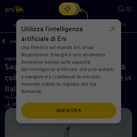
Cerca
VISIONE
AZIONI
PRODOTTI
Utilizza l'intelligenza
artificiale di Eni
Indietro
Media
Comunicati Stampa
Una finestra sul mondo Eni, a tua
Oppure
scopri EnergIA
, la nostra nuova soluzione di intelligenza
disposizione. EnergIA è uno strumento
artificiale.
ENERGIE RINNOVABILI
Visione
Azioni
Prodotti
innovativo basato sulle capacità
Saipem e Divento siglano accordo di
dell’intelligenza artificiale, che può aiutarti
collaborazione per l’eolico flottante in
a navigare tra i contenuti di eni.com,
Mission e valori
Diversificazione energetica
Casa
trovando subito la risposta alle tue
Italia
domande.
Persone e Partnership
Tecnologie per la transizione
Imprese
05 marzo 2025 - 14:00 CET
Net Zero
Collaborazioni per l'innovazione
Mobilità
INIZIA ORA
Modello satellitare
Attività nel mondo