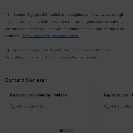
[1] Il Decreto 19 giugno 2024 definisce la disciplina per l’"Incentivazione degli
impianti a fonte rinnovabile innovativi o con costi di generazione elevati che
presentino caratteristiche di innovazione e ridotto impatto sull’ambiente e sul
territorio”.
https://www.mase.gov.it/node/18946
[2]
https://va.mite.gov.it/it-IT/Oggetti/Documentazione/8378/12368?
Testo=&RaggruppamentoID=23#form-cercaDocumentazione
Contatti Societari
Rapporti con i Media - Milano
Rapporti con i
+39 02 52031875
+39 06 5982