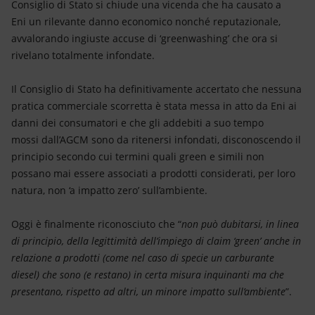
Consiglio di Stato si chiude una vicenda che ha causato a
Eni un rilevante danno economico nonché reputazionale,
avvalorando ingiuste accuse di ‘greenwashing’ che ora si
rivelano totalmente infondate.
Il Consiglio di Stato ha definitivamente accertato che nessuna
pratica commerciale scorretta è stata messa in atto da Eni ai
danni dei consumatori e che gli addebiti a suo tempo
mossi dall’AGCM sono da ritenersi infondati, disconoscendo il
principio secondo cui termini quali green e simili non
possano mai essere associati a prodotti considerati, per loro
natura, non ‘a impatto zero’ sull’ambiente.
Oggi è finalmente riconosciuto che “
non può dubitarsi, in linea
di principio, della legittimità dell’impiego di claim ‘green’ anche in
relazione a prodotti (come nel caso di specie un carburante
diesel) che sono (e restano) in certa misura inquinanti ma che
presentano, rispetto ad altri, un minore impatto sull’ambiente
”.