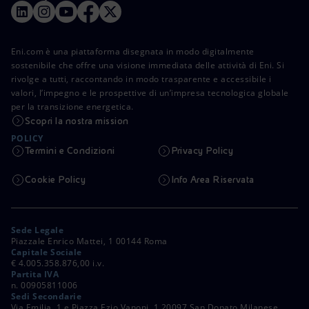
Eni.com è una piattaforma disegnata in modo digitalmente
sostenibile che offre una visione immediata delle attività di Eni. Si
rivolge a tutti, raccontando in modo trasparente e accessibile i
valori, l’impegno e le prospettive di un’impresa tecnologica globale
per la transizione energetica.
Scopri la nostra mission
POLICY
Termini e Condizioni
Privacy Policy
Cookie Policy
Info Area Riservata
Sede Legale
Piazzale Enrico Mattei, 1 00144 Roma
Capitale Sociale
€ 4.005.358.876,00 i.v.
Partita IVA
n. 00905811006
Sedi Secondarie
Via Emilia, 1 e Piazza Ezio Vanoni, 1 20097 San Donato Milanese