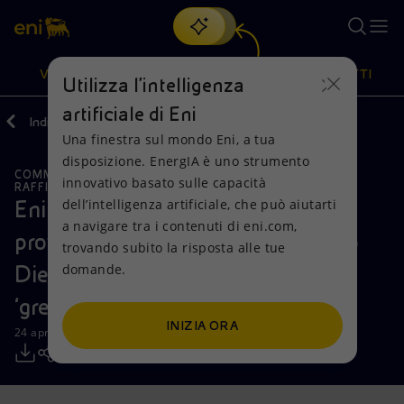
Cerca
VISIONE
AZIONI
PRODOTTI
Utilizza l'intelligenza
artificiale di Eni
Indietro
Media
Comunicati Stampa
Una finestra sul mondo Eni, a tua
Oppure
scopri EnergIA
, la nostra nuova soluzione di intelligenza
disposizione. EnergIA è uno strumento
artificiale.
COMMENTI E PRECISAZIONI
Visione
Azioni
Prodotti
innovativo basato sulle capacità
RAFFINAZIONE E BIORAFFINAZIONE
dell’intelligenza artificiale, che può aiutarti
Eni: il Consiglio di Stato annulla il
a navigare tra i contenuti di eni.com,
Mission e valori
Diversificazione energetica
Casa
provvedimento dell’AGCM sul caso
trovando subito la risposta alle tue
domande.
Diesel+ e definisce il concetto di
Persone e Partnership
Tecnologie per la transizione
Imprese
‘green claim’
Net Zero
Collaborazioni per l'innovazione
Mobilità
INIZIA ORA
24 aprile 2024 - 10:00 CEST
Modello satellitare
Attività nel mondo