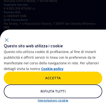
Piazzale Enrico Mattei, 1 00144 Roma
Capitale Sociale
€ 4.005.358.876,00 i.v.
Partita IVA
n. 00905811006
Sedi Secondarie
Via Emilia, 1 e Piazza Ezio Vanoni, 1 20097 San Donato Milanese
(MI)
C. Fiscale e Registro Imprese di Roma
n. 00484960588
ALTRI LINK
Questo sito web utilizza i cookie
Contatti
FAQ
Questo sito utilizza cookie di profilazione, al fine di inviarti
pubblicità e offrirti servizi in linea con le preferenze da te
Accessibilità
Calendario
manifestate nel corso della navigazione in rete. Per ulteriori
dettagli visita la nostra
Cookie-policy
Newsletter
Intelligenza artificiale
ACCETTA
Aste e Bandi
Truffe e Phishing
Whistleblowing
eniSpace
RIFIUTA TUTTI
Remit
Alluvioni
Impostazioni cookie