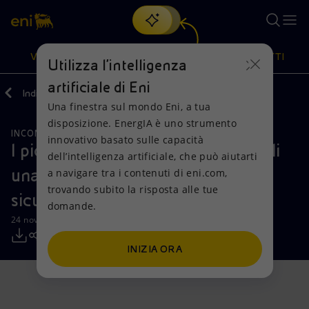
Cerca
VISIONE
AZIONI
PRODOTTI
Utilizza l'intelligenza
artificiale di Eni
Indietro
Media
Comunicati Stampa
Una finestra sul mondo Eni, a tua
Oppure
scopri EnergIA
, la nostra nuova soluzione di intelligenza
disposizione. EnergIA è uno strumento
artificiale.
INCONTRI E ACCORDI
Visione
Azioni
Prodotti
innovativo basato sulle capacità
I piccoli agricoltori beneficeranno di
dell’intelligenza artificiale, che può aiutarti
una nuova partnership per la
a navigare tra i contenuti di eni.com,
Mission e valori
Diversificazione energetica
Casa
trovando subito la risposta alle tue
sicurezza e la salute sul lavoro
domande.
Persone e Partnership
Tecnologie per la transizione
Imprese
24 novembre 2023 - 12:00 CET
Net Zero
Collaborazioni per l'innovazione
Mobilità
INIZIA ORA
Modello satellitare
Attività nel mondo