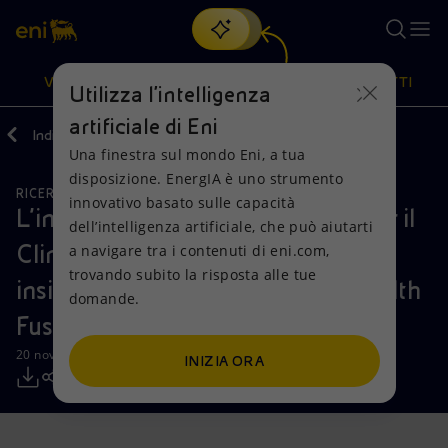
Cerca
VISIONE
AZIONI
PRODOTTI
Utilizza l'intelligenza
artificiale di Eni
Indietro
Media
Comunicati Stampa
Una finestra sul mondo Eni, a tua
Oppure
scopri EnergIA
, la nostra nuova soluzione di intelligenza
disposizione. EnergIA è uno strumento
artificiale.
RICERCA, SVILUPPO E TECNOLOGIA
Visione
Azioni
Prodotti
innovativo basato sulle capacità
L’inviato Speciale Presidenziale per il
dell’intelligenza artificiale, che può aiutarti
Clima degli Stati Uniti John Kerry
a navigare tra i contenuti di eni.com,
Mission e valori
Diversificazione energetica
Casa
trovando subito la risposta alle tue
insieme a Eni visita il Commonwealth
domande.
Persone e Partnership
Tecnologie per la transizione
Imprese
Fusion Systems
Net Zero
Collaborazioni per l'innovazione
Mobilità
20 novembre 2023 - 21:24 CET
INIZIA ORA
Modello satellitare
Attività nel mondo