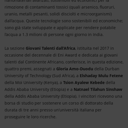
nanomateriali avanzati, sostenibili ed economici per la
rimozione di contaminanti tossici (quali arsenico, fluoruri,
uranio, metalli pesanti, solidi disciolti e microorganismi)
dall’acqua. Queste tecnologie sono sostenibili ed economiche;
sono già state sviluppate e applicate per rendere potabile
l’acqua a 1.3 milioni di persone ogni giorno in India.
La sezione
Giovani Talenti dall’Africa
, istituita nel 2017 in
occasione del decennale di Eni Award e dedicata ai giovani
talenti dal Continente Africano, conferisce, in questa edizione,
quattro premi, assegnati a
Gloria Amo-Duodu
della Durban
University of Technology (Sud Africa), a
Elshaday Mulu Fetene
della Moi University (Kenya), a
Tsion Ayalew Kebede
della
Addis Ababa University (Etiopia) e a
Natnael Tilahun Sinshaw
della
Addis Ababa University (Etiopia). I vincitori ricevono una
borsa di studio per sostenere un corso di dottorato della
durata di tre anni presso un’università italiana per
proseguire le loro ricerche.