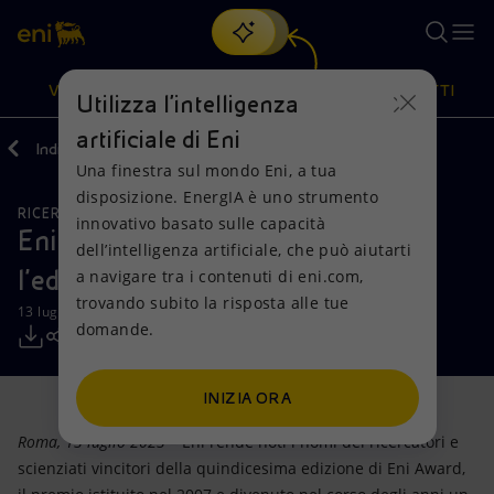
Cerca
VISIONE
AZIONI
PRODOTTI
Utilizza l'intelligenza
artificiale di Eni
Indietro
Media
Comunicati Stampa
Una finestra sul mondo Eni, a tua
Oppure
scopri EnergIA
, la nostra nuova soluzione di intelligenza
disposizione. EnergIA è uno strumento
artificiale.
RICERCA, SVILUPPO E TECNOLOGIA
Visione
Azioni
Prodotti
innovativo basato sulle capacità
Eni Award: nominati i vincitori per
dell’intelligenza artificiale, che può aiutarti
l'edizione 2023
a navigare tra i contenuti di eni.com,
Mission e valori
Diversificazione energetica
Casa
trovando subito la risposta alle tue
13 luglio 2023 - 12:10 CEST
domande.
Persone e Partnership
Tecnologie per la transizione
Imprese
Net Zero
Collaborazioni per l'innovazione
Mobilità
INIZIA ORA
Roma, 13 luglio 2023
– Eni rende noti i nomi dei ricercatori e
Modello satellitare
Attività nel mondo
scienziati vincitori della quindicesima edizione di Eni Award,