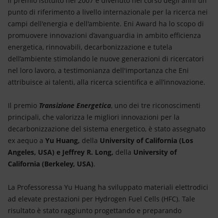
il premio istituito nel 2007 e divenuto nel corso degli anni un
Energia accessibile
punto di riferimento a livello internazionale per la ricerca nei
campi dell'energia e dell'ambiente. Eni Award ha lo scopo di
Innovazione
promuovere innovazioni d’avanguardia in ambito efficienza
energetica, rinnovabili, decarbonizzazione e tutela
Scenari energetici
dell’ambiente stimolando le nuove generazioni di ricercatori
nel loro lavoro, a testimonianza dell'importanza che Eni
attribuisce ai talenti, alla ricerca scientifica e all’innovazione.
Il premio
Transizione Energetica
, uno dei tre riconoscimenti
principali, che valorizza le migliori innovazioni per la
decarbonizzazione del sistema energetico, è stato assegnato
ex aequo a
Yu Huang,
della
University of California (Los
Angeles, USA) e Jeffrey R. Long,
della
University of
California (Berkeley, USA)
.
La Professoressa Yu Huang ha sviluppato materiali elettrodici
ad elevate prestazioni per Hydrogen Fuel Cells (HFC). Tale
risultato è stato raggiunto progettando e preparando