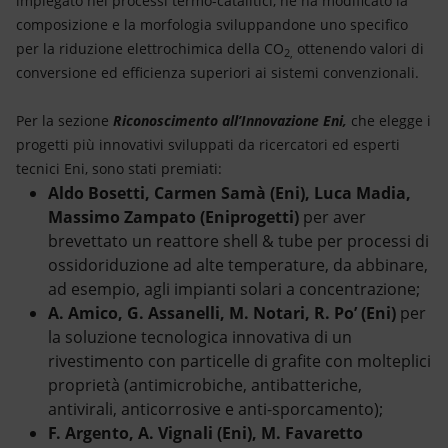
impiegato nei processi termo-catalitici, ne ha modificato la
composizione e la morfologia sviluppandone uno specifico
per la riduzione elettrochimica della CO
ottenendo valori di
2,
conversione ed efficienza superiori ai sistemi convenzionali.
Per la sezione
Riconoscimento all’Innovazione Eni,
che elegge i
progetti più innovativi sviluppati da ricercatori ed esperti
tecnici Eni, sono stati premiati:
Aldo Bosetti, Carmen Samà (Eni), Luca Madia,
Massimo Zampato (Eniprogetti)
per aver
brevettato un reattore shell & tube per processi di
ossidoriduzione ad alte temperature, da abbinare,
ad esempio, agli impianti solari a concentrazione;
A. Amico, G. Assanelli, M. Notari, R. Po’ (Eni)
per
la soluzione tecnologica innovativa di un
rivestimento con particelle di grafite con molteplici
proprietà (antimicrobiche, antibatteriche,
antivirali, anticorrosive e anti-sporcamento);
F. Argento, A. Vignali (Eni), M. Favaretto