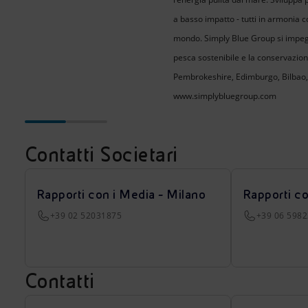
a basso impatto - tutti in armonia c
mondo. Simply Blue Group si impegn
pesca sostenibile e la conservazio
Pembrokeshire, Edimburgo, Bilbao, O
www.simplybluegroup.com
Contatti Societari
Rapporti con i Media - Milano
Rapporti c
+39 02 52031875
+39 06 598
Contatti