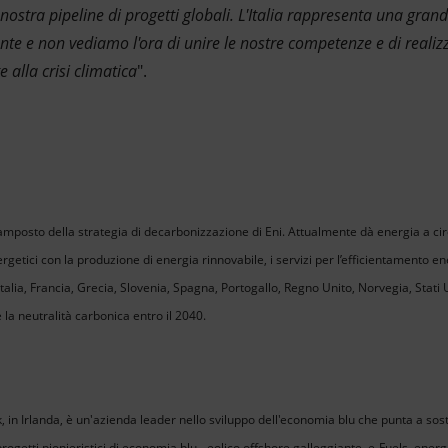
nostra pipeline di progetti globali. L'Italia rappresenta una gran
ante e non vediamo l'ora di unire le nostre competenze e di realiz
 alla crisi climatica
".
amposto della strategia di decarbonizzazione di Eni. Attualmente dà energia a circa
ergetici con la produzione di energia rinnovabile, i servizi per l’efficientamento ene
Italia, Francia, Grecia, Slovenia, Spagna, Portogallo, Regno Unito, Norvegia, Stati 
 la neutralità carbonica entro il 2040.
in Irlanda, è un'azienda leader nello sviluppo dell'economia blu che punta a sostit
progetti pionieristici di economia blu - eolico offshore galleggiante, e-Fuels, en