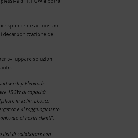
mplessiva di 1,1 GW e potrà
 corrispondente ai consumi
 di decarbonizzazione del
 per sviluppare soluzioni
iante.
artnership Plenitude
ungere 15GW di capacità
shore in Italia. L'eolico
ergetica e al raggiungimento
nizzata ai nostri clienti
".
 lieti di collaborare con