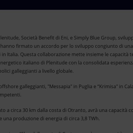
lenitude, Società Benefit di Eni, e Simply Blue Group, svilup
 hanno firmato un accordo per lo sviluppo congiunto di una 
i in Italia. Questa collaborazione mette insieme le capacità t
nergetico italiano di Plenitude con la consolidata esperien
olici galleggianti a livello globale.
 offshore galleggianti, "Messapia" in Puglia e “Krimisa" in Cal
competenti.
ato a circa 30 km dalla costa di Otranto, avrà una capacità 
 una produzione di energia di circa 3,8 TWh.