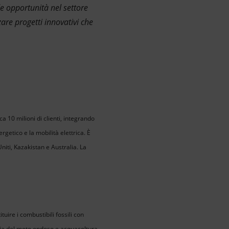
de opportunità nel settore
zare progetti innovativi che
 10 milioni di clienti, integrando
rgetico e la mobilità elettrica. È
Uniti, Kazakistan e Australia. La
uire i combustibili fossili con
ergia del moto ondoso e acquacoltura