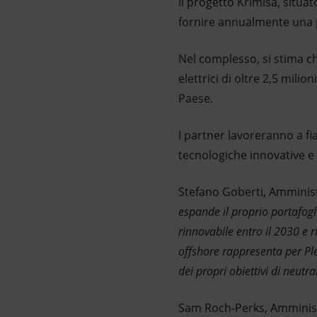
Il progetto Krimisa, situa
fornire annualmente una p
Nel complesso, si stima c
elettrici di oltre 2,5 mili
Paese.
I partner lavoreranno a fia
tecnologiche innovative e p
Stefano Goberti, Amminis
espande il proprio portafogli
rinnovabile entro il 2030 e r
offshore rappresenta per Pl
dei propri obiettivi di neut
Sam Roch-Perks, Amministr