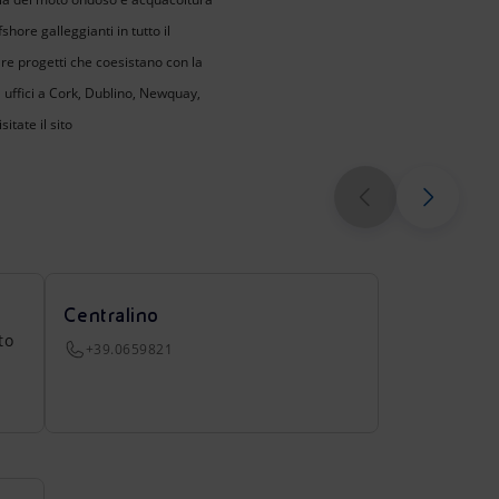
hore galleggianti in tutto il
e progetti che coesistano con la
uffici a Cork, Dublino, Newquay,
tate il sito
Centralino
to
+39.0659821