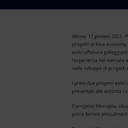
Market Abuse
Milano, 17 gennaio 2023
- P
progetti di blue economy,
eolici offshore galleggiant
l'esperienza nel mercato e
nello sviluppo di progetti e
I primi due progetti eolici
presentati alle autorità 
Il progetto Messapia, situ
potrà fornire annualmente