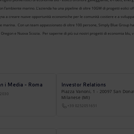
on l’ambiente marino. L'azienda ha una pipeline di oltre 10GW di progetti eolici offs
a a creare nuove opportunità economiche per le comunità costiere e a sviluppar
ne marina. Con un team appassionato di oltre 100 persone, Simply Blue Group ha 
regon e Nuova Scozia. Per saperne di più sui nostri progetti di economia blu, visi
on i Media - Roma
Investor Relations
Piazza Vanoni, 1 - 20097 San Dona
22030
Milanese (MI)
+39 0252051651