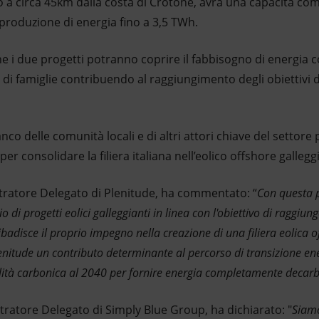
to a circa 45km dalla costa di Crotone, avrà una capacità co
roduzione di energia fino a 3,5 TWh.
he i due progetti potranno coprire il fabbisogno di energia
oni di famiglie contribuendo al raggiungimento degli obiettivi
nco delle comunità locali e di altri attori chiave del settore
er consolidare la filiera italiana nell’eolico offshore gallegg
tratore Delegato di Plenitude, ha commentato: “
Con questa p
o di progetti eolici galleggianti in linea con l'obiettivo di raggi
ibadisce il proprio impegno nella creazione di una filiera eolica off
enitude un contributo determinante al percorso di transizione en
ralità carbonica al 2040 per fornire energia completamente decarbo
atore Delegato di Simply Blue Group, ha dichiarato: "
Siamo