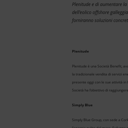
Plenitude e di aumentare la 
dell'eolico offshore galleggi
forniranno soluzioni concrete
Plenitude
Plenitude è una Società Benefit, av
la tradizionale vendita di servizi en
presente oggi con le sue attività in 
Società ha l’obiettivo di raggiungere
Simply Blue
Simply Blue Group, con sede a Cork, 
l'energia pulita dal mare. Sviluppa 