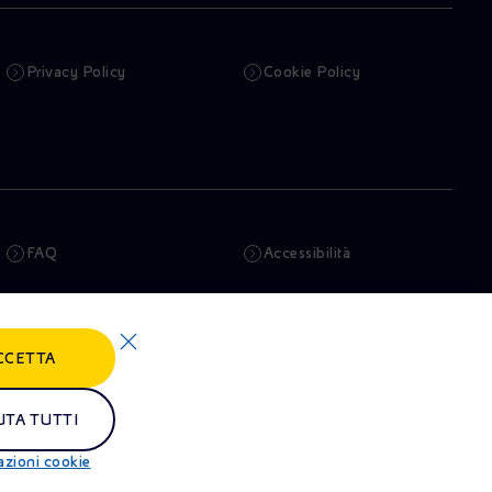
Privacy Policy
Cookie Policy
FAQ
Accessibilità
Newsletter
Intelligenza artificiale
CCETTA
Truffe e Phishing
Whistleblowing
Remit
Alluvioni
UTA TUTTI
azioni cookie