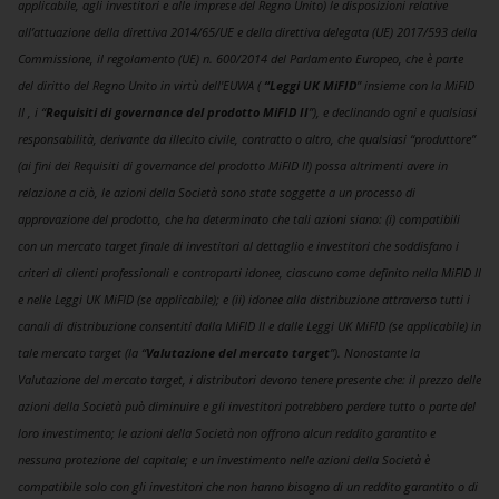
applicabile, agli investitori e alle imprese del Regno Unito) le disposizioni relative
all’attuazione della direttiva 2014/65/UE e della direttiva delegata (UE) 2017/593 della
Commissione, il regolamento (UE) n. 600/2014 del Parlamento Europeo, che è parte
del diritto del Regno Unito in virtù dell'EUWA (
“Leggi UK MiFID
” insieme con la MiFID
II , i “
Requisiti di governance del prodotto MiFID II
”), e declinando ogni e qualsiasi
responsabilità, derivante da illecito civile, contratto o altro, che qualsiasi “produttore”
(ai fini dei Requisiti di governance del prodotto MiFID II) possa altrimenti avere in
relazione a ciò, le azioni della Società sono state soggette a un processo di
approvazione del prodotto, che ha determinato che tali azioni siano: (i) compatibili
con un mercato target finale di investitori al dettaglio e investitori che soddisfano i
criteri di clienti professionali e controparti idonee, ciascuno come definito nella MiFID II
e nelle Leggi UK MiFID (se applicabile); e (ii) idonee alla distribuzione attraverso tutti i
canali di distribuzione consentiti dalla MiFID II e dalle Leggi UK MiFID (se applicabile) in
tale mercato target (la “
Valutazione del mercato target
”). Nonostante la
Valutazione del mercato target, i distributori devono tenere presente che: il prezzo delle
azioni della Società può diminuire e gli investitori potrebbero perdere tutto o parte del
loro investimento; le azioni della Società non offrono alcun reddito garantito e
nessuna protezione del capitale; e un investimento nelle azioni della Società è
compatibile solo con gli investitori che non hanno bisogno di un reddito garantito o di