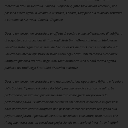
materia di titoli in Australia, Canada, Giappone e, fatte salve alcune eccezioni, non
possono essere offerti o venduti in Australia, Canada, Giappone o a qualsiasi residente
o cittadino di Australia, Canada, Giappone.
Questo annuncio non costituisce un’offerta di vendita o una sollecitazione di un’offerta
di acquisto o sottoscrizione di titoli negli Stati Uniti d’America. Nessun titolo della
Società è stato registrato ai sensi del Securities Act del 1933, come modificato, e la
Società non intende registrare nessuno titolo negli Stati Uniti d’America o condurre
un’offerta pubblica dei titoli negli Stati Uniti d’America. Non ci sarà alcuna offerta
pubblica dei titoli negli Stati Uniti d’America o altrove.
Questo annuncio non costituisce una raccomandazione riguardante l’offerta o le azioni
della Società. Il prezzo e il valore dei titoli possono scendere così come salire. La
performance passata non può essere utilizzata come guida per prevedere la
performance futura. Le informazioni contenute nel presente annuncio o in qualsiasi
altro documento relativo all’offerta non possono essere considerate una guida alla
performance futura. I potenziali investitori dovrebbero consultare, nella misura che
ritengono necessaria, un consulente professionale in materia di investimenti, affari,