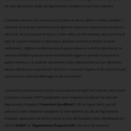
(ai sensi dell’articolo 2(1)(e) del Regolamento Prospetto) in tale Stato membro.
Il presente annuncio non costituisce né fa parte di alcuna offerta o invito a vendere o
emettere, né di alcuna sollecitazione di offerte di acquisto o sottoscrizione di azioni o
altri titoli, né esso (o parte di esso), o il fatto della sua distribuzione, deve costituire la
base di, o essere invocato in relazione a, qualsiasi contratto a tal fine. In alcuni
ordinamenti, l’offerta e la distribuzione di questo annuncio e di altre informazioni in
relazione all’offerta possono essere limitate dalla legge e le persone in possesso di
questo annuncio o di qualsiasi documento o altra informazione cui si fa riferimento
devono informarsi e osservare tali restrizioni. Il mancato rispetto di tali restrizioni può
costituire una violazione delle leggi di tali ordinamenti.
La presente comunicazione è diretta solo a persone (A) negli Stati membri dello Spazio
Economico Europeo (“SEE”) qualificabili come “investitori qualificati” ai sensi del
Regolamento Prospetto (“
Investitori Qualificati
”); (B) nel Regno Unito, ove tali
persone (i) siano “investitori qualificati” ai sensi dell’articolo 2(e) del Regolamento
Prospetto, quale parte del diritto interno in virtù dell’European Union (Withdrawal) Act
2018 (l’“
EUWA
”) (il “
Regolamento
Prospetto
UK
”) che sono: (a) investitori