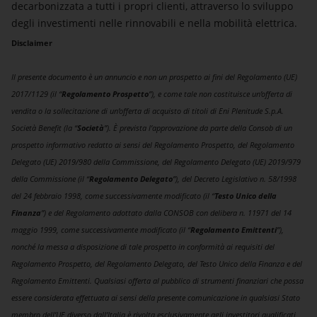
decarbonizzata a tutti i propri clienti, attraverso lo sviluppo
degli investimenti nelle rinnovabili e nella mobilità elettrica.
Disclaimer
Il presente documento è un annuncio e non un prospetto ai fini del Regolamento (UE)
2017/1129 (il “
Regolamento Prospetto
”), e come tale non costituisce un’offerta di
vendita o la sollecitazione di un’offerta di acquisto di titoli di Eni Plenitude S.p.A.
Società Benefit (la “
Società
”). È prevista l’approvazione da parte della Consob di un
prospetto informativo redatto ai sensi del Regolamento Prospetto, del Regolamento
Delegato (UE) 2019/980 della Commissione, del Regolamento Delegato (UE) 2019/979
della Commissione (il “
Regolamento Delegato
”), del Decreto Legislativo n. 58/1998
del 24 febbraio 1998, come successivamente modificato (il “
Testo Unico della
Finanza
”) e del Regolamento adottato dalla CONSOB con delibera n. 11971 del 14
maggio 1999, come successivamente modificato (il “
Regolamento Emittenti
”),
nonché la messa a disposizione di tale prospetto in conformità ai requisiti del
Regolamento Prospetto, del Regolamento Delegato, del Testo Unico della Finanza e del
Regolamento Emittenti. Qualsiasi offerta al pubblico di strumenti finanziari che possa
essere considerata effettuata ai sensi della presente comunicazione in qualsiasi Stato
membro dell’UE diverso dall’Italia è rivolta esclusivamente agli investitori qualificati