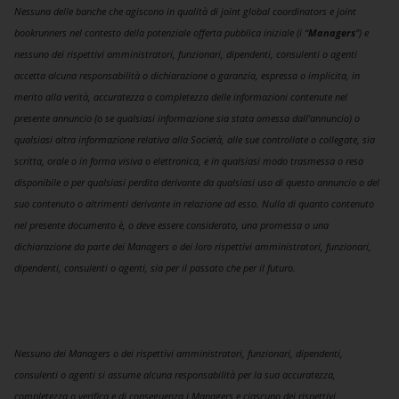
Nessuna delle banche che agiscono in qualità di joint global coordinators e joint
bookrunners nel contesto della potenziale offerta pubblica iniziale (i “
Managers
”) e
nessuno dei rispettivi amministratori, funzionari, dipendenti, consulenti o agenti
accetta alcuna responsabilità o dichiarazione o garanzia, espressa o implicita, in
merito alla verità, accuratezza o completezza delle informazioni contenute nel
presente annuncio (o se qualsiasi informazione sia stata omessa dall’annuncio) o
qualsiasi altra informazione relativa alla Società, alle sue controllate o collegate, sia
scritta, orale o in forma visiva o elettronica, e in qualsiasi modo trasmessa o resa
disponibile o per qualsiasi perdita derivante da qualsiasi uso di questo annuncio o del
suo contenuto o altrimenti derivante in relazione ad esso. Nulla di quanto contenuto
nel presente documento è, o deve essere considerato, una promessa o una
dichiarazione da parte dei Managers o dei loro rispettivi amministratori, funzionari,
dipendenti, consulenti o agenti, sia per il passato che per il futuro.
Nessuno dei Managers o dei rispettivi amministratori, funzionari, dipendenti,
consulenti o agenti si assume alcuna responsabilità per la sua accuratezza,
completezza o verifica e di conseguenza i Managers e ciascuno dei rispettivi