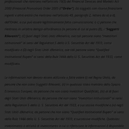
professionali che rientrano nell’articolo 19(5) del Financial Services and Markets Act
2000 (Financial Promotion) Order 2005 (l’“
Order
”); (b) soggetti con risorse finanziarie
ingenti e altre entità che rientrano nell'articolo 49, paragrafo 2, lettere da a) a d),
dell’Order, a cui può essere legittimamente fatta comunicazione; o c) persone che
rientrano in un'altra deroga all'ordinanza (le persone di cui al punto (B), i “
Soggetti
Rilevanti
”); (C) fuori dagli Stati Uniti d’America, ove tali persone siano “investitori
istituzionali” ai sensi del Regulation S dello U.S. Securities Act del 1933, come
modificato e (D) negli Stati Uniti d’America, ove tali persone siano “Qualified
Institutional Buyers” ai sensi della Rule 144A dello U. S. Securities Act del 1933, come
modificato.
Le informazioni non devono essere utilizzate o fatte valere (i) nel Regno Unito, da
persone che non siano Soggetti Rilevanti, (ii) in qualsiasi stato membro dello Spazio
Economico Europeo, da persone che non siano Investitori Qualificati, (iii) al di fuori
degli Stati Uniti d’America, da persone che non siano “investitori istituzionali” ai sensi
della Regulation S dello U. S. Securities Act del 1933, e successive modifiche e (iv) negli
Stati Uniti d’America, da persone che non siano “Qualified Institutional Buyers” ai sensi
della Rule 144A dello U. S. Securities Act del 1933, e successive modifiche. Qualsiasi
investimento o attività di investimento a cui si riferiscono le informazioni è disponibile