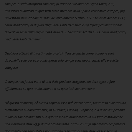
solo per, o sarà intrapresa solo con, (i) Persone Rilevanti nel Regno Unito, e (ii)
Investitori qualificati in qualsiasi stato membro dello Spazio economico europeo, (iii)
“investitori istituzionali” ai sensi del regolamento S dello U. S. Securities Act del 1933,
come modificato, al di fuori degli Stati Uniti d’America e (iv) “Qualified Institutional
Buyers” ai sensi della regola 144A dello U. S. Securities Act del 1933, come modificato,
negli Stati Uniti d’America.
Qualsiasi attività di investimento a cui si riferisce questa comunicazione sarà
disponibile solo per e sarà intrapresa solo con persone appartenenti alle predette
categorie.
Chiunque non faccia parte di una delle predette categorie non deve agire o fare
affidamento su questo documento o su qualsiasi suo contenuto.
Né questo annuncio, né alcuna copia di esso può essere preso, trasmesso o distribuito,
direttamente o indirettamente, in Australia, Canada, Giappone, o a qualsiasi persona
in uno di tali ordinamenti o in qualsiasi altro ordinamento in cui farlo costituirebbe
una violazione delle leggi di tale ordinamento. I titoli cui si fa riferimento nel presente
documento non sono stati e non saranno registrati ai sensi delle leggi vigenti in