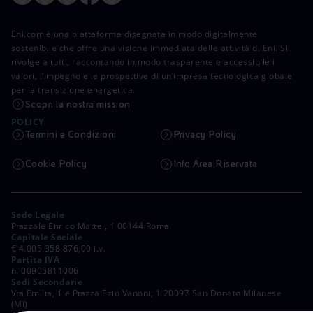
Eni.com è una piattaforma disegnata in modo digitalmente
sostenibile che offre una visione immediata delle attività di Eni. Si
rivolge a tutti, raccontando in modo trasparente e accessibile i
valori, l’impegno e le prospettive di un’impresa tecnologica globale
per la transizione energetica.
Scopri la nostra mission
POLICY
Termini e Condizioni
Privacy Policy
Cookie Policy
Info Area Riservata
Sede Legale
Piazzale Enrico Mattei, 1 00144 Roma
Capitale Sociale
€ 4.005.358.876,00 i.v.
Partita IVA
n. 00905811006
Sedi Secondarie
Via Emilia, 1 e Piazza Ezio Vanoni, 1 20097 San Donato Milanese
(MI)