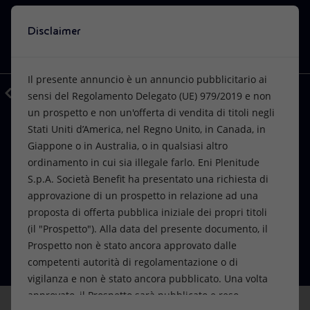
Disclaimer
Cerca
VISIONE
AZIONI
PRODOTTI
Utilizza l'intelligenza
Il presente annuncio è un annuncio pubblicitario ai
artificiale di Eni
Indietro
Media
Comunicati Stampa
06
sensi del Regolamento Delegato (UE) 979/2019 e non
Una finestra sul mondo Eni, a tua
un prospetto e non un'offerta di vendita di titoli negli
Oppure
scopri EnergIA
, la nostra nuova soluzione di intelligenza
disposizione. EnergIA è uno strumento
artificiale.
Stati Uniti d’America, nel Regno Unito, in Canada, in
FINANZA, STRATEGIA E REPORT
Visione
Azioni
Prodotti
innovativo basato sulle capacità
Giappone o in Australia, o in qualsiasi altro
Eni: l’offerta pubblica iniziale delle
dell’intelligenza artificiale, che può aiutarti
ordinamento in cui sia illegale farlo. Eni Plenitude
azioni Plenitude è stata posticipata in
a navigare tra i contenuti di eni.com,
Mission e valori
Diversificazione energetica
Casa
S.p.A. Società Benefit ha presentato una richiesta di
trovando subito la risposta alle tue
approvazione di un prospetto in relazione ad una
ragione delle attuali condizioni di
domande.
Persone e Partnership
Tecnologie per la transizione
Imprese
proposta di offerta pubblica iniziale dei propri titoli
mercato
(il "Prospetto"). Alla data del presente documento, il
Net Zero
Collaborazioni per l'innovazione
Mobilità
Prospetto non è stato ancora approvato dalle
23 giugno 2022 - 18:18 CEST
INIZIA ORA
competenti autorità di regolamentazione o di
Modello satellitare
Attività nel mondo
vigilanza e non è stato ancora pubblicato. Una volta
approvato, il Prospetto sarà pubblicato e reso