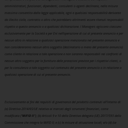
amministratori, funzionari, dipendenti, consulenti o agenti declinano, nella misura
massima consentita dalla legge applicabile, ogni e qualsiasi responsabilità derivante
da illecito civile, contratto o altro che potrebbero altrimenti essere ritenuti responsabili
rispetto a questo annuncio o a qualsiasi dichiarazione. I Managers agiscono ciascuno
esclusivamente per la Società e per Eni nell’operazione di cui al presente annuncio e per
nessun altro in relazione a qualsiasi operazione menzionata nel presente annuncio e
non considereranno nessun altro soggetto (destinatario o meno del presente annuncio)
come cliente in relazione a tale operazione e non saranno responsabili nei confronti di
nessun altro soggetto per la fornitura delle protezioni previste per i rispettivi clienti, o
per la consulenza a tale soggetto sul contenuto del presente annuncio o in relazione a
qualsiasi operazione di cui al presente annuncio.
Esclusivamente ai fini dei requisiti di governance del prodotto contenuti all’interno di:
(a) Direttiva 2014/65/UE relativa ai mercati degli strumenti finanziari, come
modificata (“
MiFID II
”); (b) Articoli 9 e 10 della Direttiva delegata (UE) 2017/593 della
Commissione che integra la MiFID II; e (c) le misure di attuazione locali; e/o (d) (se