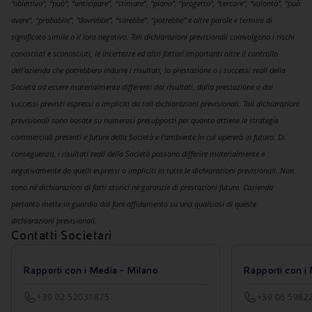
“obiettivo”, “può”, “anticipare”, “stimare”, “piano”, “progetto”, “cercare”, “volontà”, “può
avere”, “probabile”, “dovrebbe”, “sarebbe”, “potrebbe” e altre parole e termini di
significato simile o il loro negativo. Tali dichiarazioni previsionali coinvolgono i rischi
conosciuti e sconosciuti, le incertezze ed altri fattori importanti oltre il controllo
dell’azienda che potrebbero indurre i risultati, la prestazione o i successi reali della
Società ad essere materialmente differenti dai risultati, dalla prestazione o dai
successi previsti espressi o impliciti da tali dichiarazioni previsionali. Tali dichiarazioni
previsionali sono basate su numerosi presupposti per quanto attiene le strategie
commerciali presenti e future della Società e l’ambiente in cui opererà in futuro. Di
conseguenza, i risultati reali della Società possono differire materialmente e
negativamente da quelli espressi o impliciti in tutte le dichiarazioni previsionali. Non
sono né dichiarazioni di fatti storici né garanzie di prestazioni future. L’azienda
pertanto mette in guardia dal fare affidamento su una qualsiasi di queste
dichiarazioni previsionali.
Contatti Societari
Rapporti con i Media - Milano
Rapporti con i
+39 02 52031875
+39 06 5982