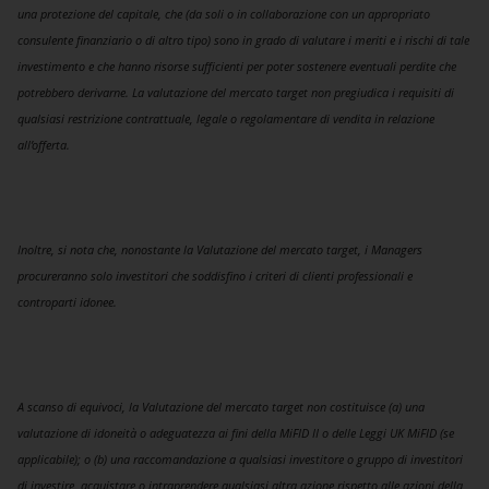
una protezione del capitale, che (da soli o in collaborazione con un appropriato
consulente finanziario o di altro tipo) sono in grado di valutare i meriti e i rischi di tale
investimento e che hanno risorse sufficienti per poter sostenere eventuali perdite che
potrebbero derivarne. La valutazione del mercato target non pregiudica i requisiti di
qualsiasi restrizione contrattuale, legale o regolamentare di vendita in relazione
all’offerta.
Inoltre, si nota che, nonostante la Valutazione del mercato target, i Managers
procureranno solo investitori che soddisfino i criteri di clienti professionali e
controparti idonee.
A scanso di equivoci, la Valutazione del mercato target non costituisce (a) una
valutazione di idoneità o adeguatezza ai fini della MiFID II o delle Leggi UK MiFID (se
applicabile); o (b) una raccomandazione a qualsiasi investitore o gruppo di investitori
di investire, acquistare o intraprendere qualsiasi altra azione rispetto alle azioni della