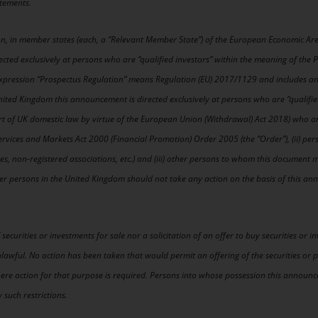
atements.
on, in member states (each, a “Relevant Member State”) of the European Economic Ar
ected exclusively at persons who are “qualified investors” within the meaning of the 
e expression “Prospectus Regulation” means Regulation (EU) 2017/1129 and includes a
ited Kingdom this announcement is directed exclusively at persons who are “qualified
rt of UK domestic law by virtue of the European Union (Withdrawal) Act 2018) who are 
Services and Markets Act 2000 (Financial Promotion) Order 2005 (the “Order”), (ii) perso
ties, non-registered associations, etc.) and (iii) other persons to whom this documen
r persons in the United Kingdom should not take any action on the basis of this a
ecurities or investments for sale nor a solicitation of an offer to buy securities or i
nlawful. No action has been taken that would permit an offering of the securities or po
ere action for that purpose is required. Persons into whose possession this announ
such restrictions.