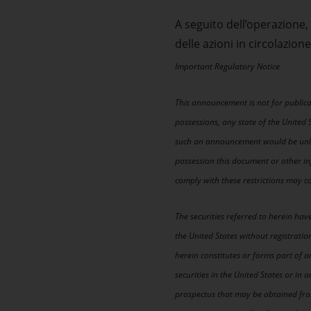
A seguito dell’operazione,
delle azioni in circolazione
Important Regulatory Notice
This announcement is not for publicati
possessions, any state of the United 
such an announcement would be unlaw
possession this document or other in
comply with these restrictions may con
The securities referred to herein hav
the United States without registrati
herein constitutes or forms part of an 
securities in the United States or in 
prospectus that may be obtained from