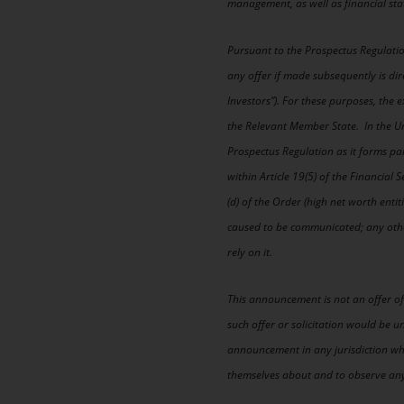
management, as well as financial st
Pursuant to the Prospectus Regulati
any offer if made subsequently is dir
Investors”). For these purposes, th
the Relevant Member State. In the Un
Prospectus Regulation as it forms pa
within Article 19(5) of the Financial 
(d) of the Order (high net worth enti
caused to be communicated; any othe
rely on it.
This announcement is not an offer of s
such offer or solicitation would be u
announcement in any jurisdiction wh
themselves about and to observe any 