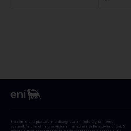
Eni.com è una piattaforma disegnata in modo digitalmente
sostenibile che offre una visione immediata delle attività di Eni. Si
rivolge a tutti, raccontando in modo trasparente e accessibile i