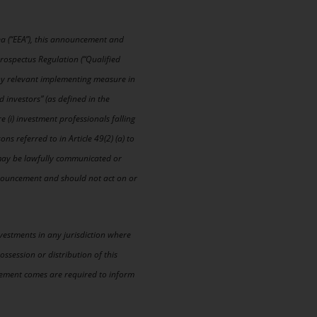
ea (“EEA”), this announcement and
Prospectus Regulation (“Qualified
ny relevant implementing measure in
 investors” (as defined in the
(i) investment professionals falling
ns referred to in Article 49(2) (a) to
t may be lawfully communicated or
nnouncement and should not act on or
nvestments in any jurisdiction where
ssession or distribution of this
cement comes are required to inform