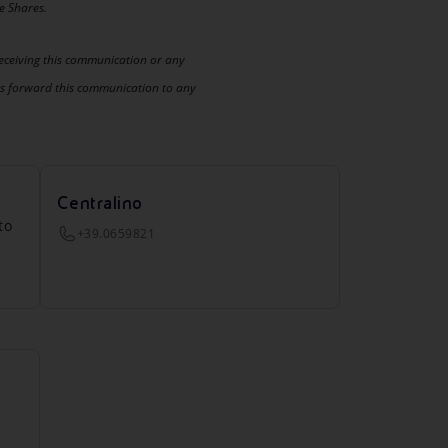
he Shares.
receiving this communication or any
es forward this communication to any
Centralino
to
+39.0659821