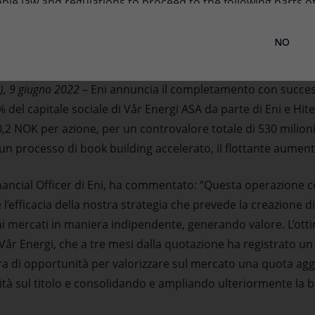
ble law and regulations to proceed to the following parts of
(4) are outside the United States and are not a US person.
NO
), 9 giugno 2022
– Eni annuncia il completamento con succes
% del capitale sociale di Vår Energi ASA da parte di Eni e Hi
,2 NOK per azione, per un controvalore totale di 530 milioni 
n processo di book building accelerato, il flottante aument
inancial Officer di Eni, ha commentato: “Questa operazione c
l’efficacia della nostra strategia che prevede la creazione di
ai mercati in maniera indipendente, generando valore. L’ot
år Energi, che a tre mesi dalla quotazione ha registrato un 
a di opportunità per valorizzare sul mercato una quota aggi
tà sul titolo e consolidando e ampliando ulteriormente la ba