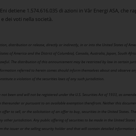
 Eni detiene
1.574.616.035 di azioni in Vår Energi ASA, che r
 e dei voti nella società.
on, distribution or release, directly or indirectly, in or into the United States of Amer
States of America and the District of Columbia), Canada, Australia, Japan, South Afri
ful. The distribution of this announcement may be restricted by law in certain juri
formation referred to herein comes should inform themselves about and observe any s
stitute a violation of the securities laws of any such jurisdiction.
e not been and will not be registered under the U.S. Securities Act of 1933, as amend
on thereunder or pursuant to an available exemption therefrom. Neither this docume
offer to sell, or the solicitation of an offer to buy, securities in the United States. Th
any other jurisdiction. Any public offering of securities to be made in the United Stat
 the issuer or the selling security holder and that will contain detailed informati