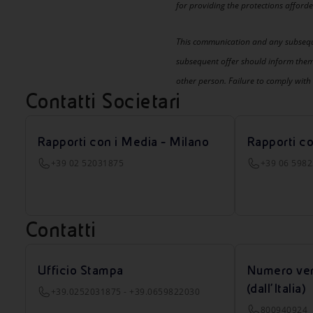
for providing the protections afforde
This communication and any subsequen
subsequent offer should inform them
other person. Failure to comply with s
Contatti Societari
Rapporti con i Media - Milano
Rapporti c
+39 02 52031875
+39 06 598
Contatti
Ufficio Stampa
Numero ver
(dall’Italia)
+39.0252031875 - +39.0659822030
800940924