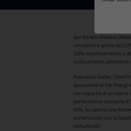
under applica
Market Abuse
website, and 
San Donato Milanese (Milan
un’ulteriore quota del 5,0
3,8% rispettivamente) a 40
collocamento, attraverso u
Francesco Gattei, Chief F
quotazione di Vår Energi e 
con capacità di accedere 
performance azionaria di V
60%, ha aperto una finestr
aumentando così la liquidi
istituzionali.”