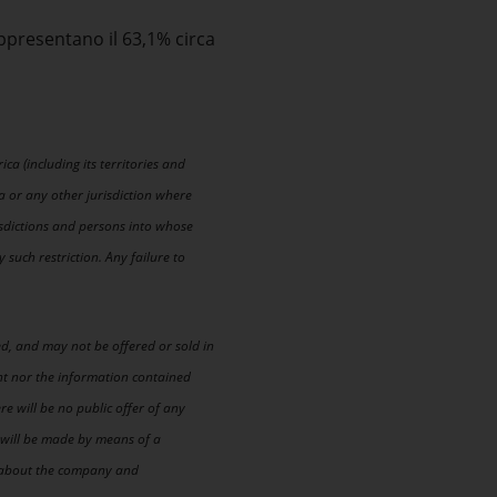
appresentano il 63,1% circa
ica (including its territories and
ca or any other jurisdiction where
sdictions and persons into whose
uch restriction. Any failure to
ed, and may not be offered or sold in
nt nor the information contained
ere will be no public offer of any
es will be made by means of a
on about the company and