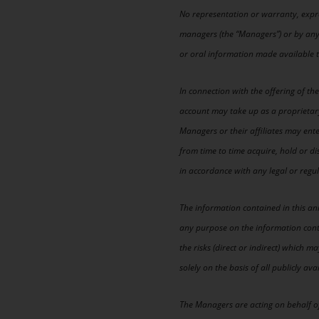
No representation or warranty, express
managers (the “Managers”) or by any o
or oral information made available to 
In connection with the offering of th
account may take up as a proprietary
Managers or their affiliates may ent
from time to time acquire, hold or d
in accordance with any legal or regul
The information contained in this a
any purpose on the information cont
the risks (direct or indirect) which
solely on the basis of all publicly a
The Managers are acting on behalf of