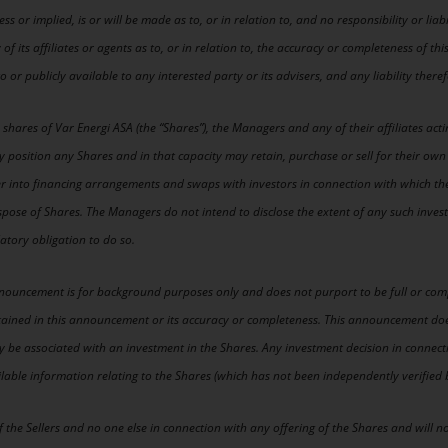
 or implied, is or will be made as to, or in relation to, and no responsibility or liabil
f its affiliates or agents as to, or in relation to, the accuracy or completeness of 
or publicly available to any interested party or its advisers, and any liability theref
e shares of Var Energi ASA (the “Shares”), the Managers and any of their affiliates act
 position any Shares and in that capacity may retain, purchase or sell for their own
er into financing arrangements and swaps with investors in connection with which the
ispose of Shares. The Managers do not intend to disclose the extent of any such inve
atory obligation to do so.
nnouncement is for background purposes only and does not purport to be full or comp
ained in this announcement or its accuracy or completeness. This announcement does
 may be associated with an investment in the Shares. Any investment decision in conne
vailable information relating to the Shares (which has not been independently verified
 the Sellers and no one else in connection with any offering of the Shares and will n