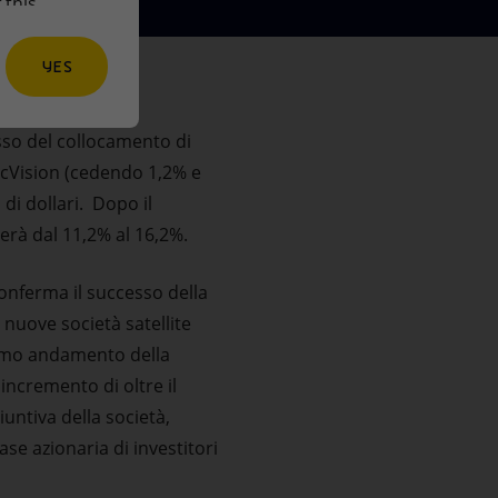
 this
YES
so del collocamento di
tecVision (cedendo 1,2% e
di dollari. Dopo il
erà dal 11,2% al 16,2%.
onferma il successo della
 nuove società satellite
timo andamento della
incremento di oltre il
untiva della società,
se azionaria di investitori