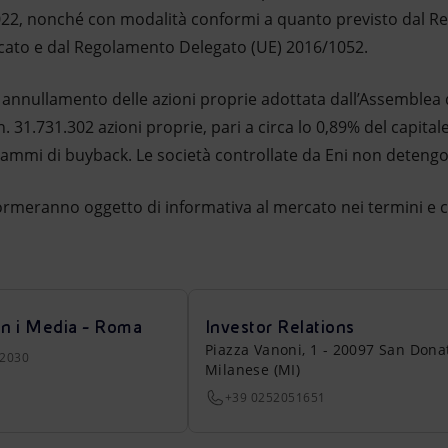
2022, nonché con modalità conformi a quanto previsto dal 
rcato e dal Regolamento Delegato (UE) 2016/1052.
i annullamento delle azioni proprie adottata dall’Assemblea de
 31.731.302 azioni proprie, pari a circa lo 0,89% del capitale
ammi di buyback. Le società controllate da Eni non detengon
ormeranno oggetto di informativa al mercato nei termini e co
on i Media - Roma
Investor Relations
Piazza Vanoni, 1 - 20097 San Dona
22030
Milanese (MI)
+39 0252051651