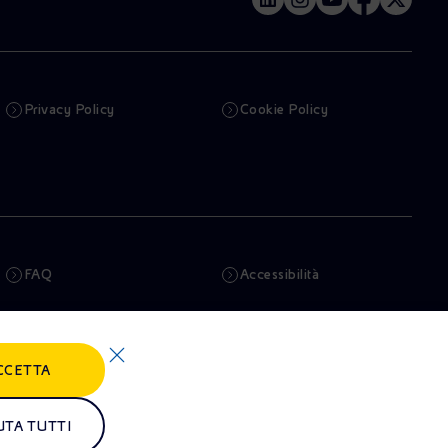
Privacy Policy
Cookie Policy
FAQ
Accessibilità
Newsletter
Intelligenza artificiale
CCETTA
Truffe e Phishing
Whistleblowing
Remit
Alluvioni
UTA TUTTI