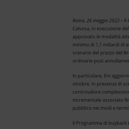
Market Abuse
Roma, 26 maggio 2022
– Il
Calvosa, in esecuzione del
approvato le modalità att
minimo di 1,1 miliardi di 
scenario del prezzo del Br
ordinarie post annullament
In particolare, Eni aggior
ottobre. In presenza di sc
controvalore complessivo
incrementale associato fer
pubblico nei modi e termin
Il Programma di buyback è f