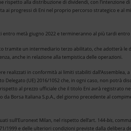
 rispetto alla distribuzione di dividendi, con l’intenzione di
ta ai progressi di Eni nel proprio percorso strategico e al 
ti entro metà giugno 2022 e termineranno al più tardi entro 
 tramite un intermediario terzo abilitato, che adotterà le de
enza, anche in relazione alla tempistica delle operazioni.
e realizzati in conformità ai limiti stabiliti dall’Assemblea,
nto Delegato (UE) 2016/1052 che, in ogni caso, non potrà dis
rispetto al prezzo ufficiale che il titolo Eni avrà registrato n
to da Borsa Italiana S.p.A., del giorno precedente al compim
uati sull’Euronext Milan, nel rispetto dell’art. 144-
bis
, comma 1
1999 e delle ulteriori condizioni previste dalla delibera de