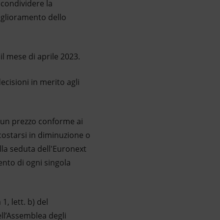
 condividere la
miglioramento dello
il mese di aprile 2023.
cisioni in merito agli
 a un prezzo conforme ai
costarsi in diminuzione o
ella seduta dell'Euronext
ento di ogni singola
, lett. b) del
ll’Assemblea degli