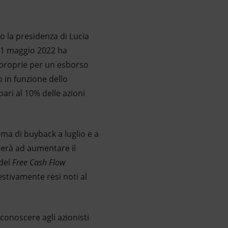
to la presidenza di Lucia
 11 maggio 2022 ha
 proprie per un esborso
o in funzione dello
ari al 10% delle azioni
mma di buyback a luglio e a
ederà ad aumentare il
del
Free Cash Flow
estivamente resi noti al
iconoscere agli azionisti