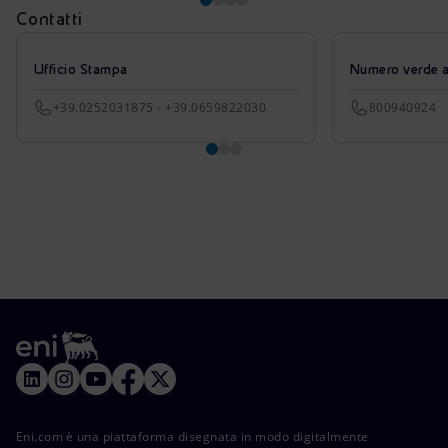
Contatti
Ufficio Stampa
Numero verde azi
+39.0252031875 - +39.0659822030
800940924
Eni.com è una piattaforma disegnata in modo digitalmente