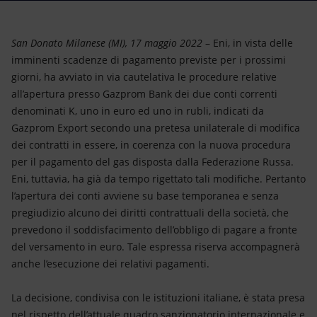
Energia accessibile
Innovazione
San Donato Milanese (MI), 17 maggio 2022
– Eni, in vista delle
imminenti scadenze di pagamento previste per i prossimi
Scenari energetici
giorni, ha avviato in via cautelativa le procedure relative
all’apertura presso Gazprom Bank dei due conti correnti
denominati K, uno in euro ed uno in rubli, indicati da
Gazprom Export secondo una pretesa unilaterale di modifica
dei contratti in essere, in coerenza con la nuova procedura
per il pagamento del gas disposta dalla Federazione Russa.
Eni, tuttavia, ha già da tempo rigettato tali modifiche. Pertanto
l’apertura dei conti avviene su base temporanea e senza
pregiudizio alcuno dei diritti contrattuali della società, che
prevedono il soddisfacimento dell’obbligo di pagare a fronte
del versamento in euro. Tale espressa riserva accompagnerà
anche l’esecuzione dei relativi pagamenti.
La decisione, condivisa con le istituzioni italiane, è stata presa
nel rispetto dell’attuale quadro sanzionatorio internazionale e