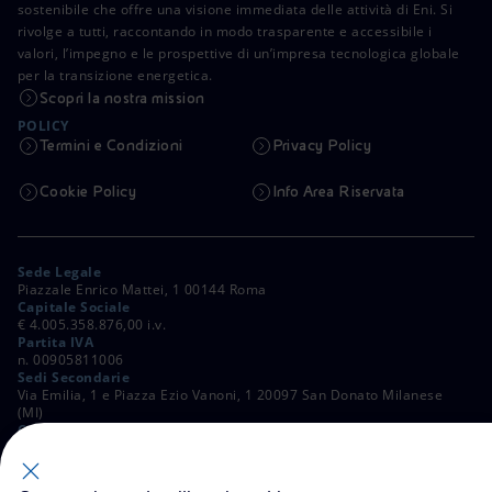
sostenibile che offre una visione immediata delle attività di Eni. Si
rivolge a tutti, raccontando in modo trasparente e accessibile i
valori, l’impegno e le prospettive di un’impresa tecnologica globale
per la transizione energetica.
Scopri la nostra mission
POLICY
Termini e Condizioni
Privacy Policy
Cookie Policy
Info Area Riservata
Sede Legale
Piazzale Enrico Mattei, 1 00144 Roma
Capitale Sociale
€ 4.005.358.876,00 i.v.
Partita IVA
n. 00905811006
Sedi Secondarie
Via Emilia, 1 e Piazza Ezio Vanoni, 1 20097 San Donato Milanese
(MI)
C. Fiscale e Registro Imprese di Roma
n. 00484960588