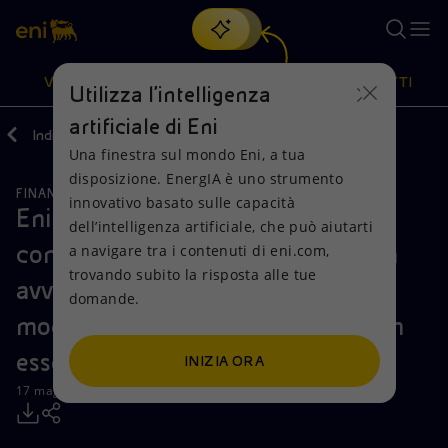
Cerca
VISIONE
AZIONI
PRODOTTI
Utilizza l'intelligenza
artificiale di Eni
Indietro
Media
Comunicati Stampa
Una finestra sul mondo Eni, a tua
Oppure
scopri EnergIA
, la nostra nuova soluzione di intelligenza
disposizione. EnergIA è uno strumento
artificiale.
FINANZA, STRATEGIA E REPORT
Visione
Azioni
Prodotti
innovativo basato sulle capacità
Eni: la procedura per l’apertura dei
dell’intelligenza artificiale, che può aiutarti
conti presso Gazprom Bank è stata
a navigare tra i contenuti di eni.com,
Mission e valori
Diversificazione energetica
Casa
trovando subito la risposta alle tue
avviata senza accettazione di
domande.
Persone e Partnership
Tecnologie per la transizione
Imprese
modifiche unilaterali dei contratti in
Net Zero
Collaborazioni per l'innovazione
Mobilità
essere
INIZIA ORA
17 maggio 2022 - 15:40 CEST
Modello satellitare
Attività nel mondo