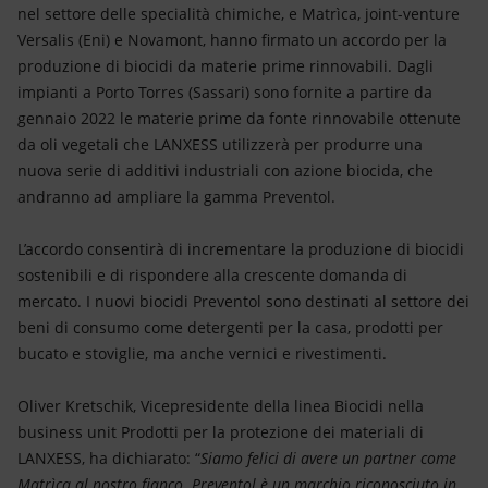
Energia accessibile
nel settore delle specialità chimiche, e Matrìca, joint-venture
Versalis (Eni) e Novamont, hanno firmato un accordo per la
Innovazione
produzione di biocidi da materie prime rinnovabili. Dagli
impianti a Porto Torres (Sassari) sono fornite a partire da
Scenari energetici
gennaio 2022 le materie prime da fonte rinnovabile ottenute
da oli vegetali che LANXESS utilizzerà per produrre una
nuova serie di additivi industriali con azione biocida, che
andranno ad ampliare la gamma Preventol.
L’accordo consentirà di incrementare la produzione di biocidi
sostenibili e di rispondere alla crescente domanda di
mercato. I nuovi biocidi Preventol sono destinati al settore dei
beni di consumo come detergenti per la casa, prodotti per
bucato e stoviglie, ma anche vernici e rivestimenti.
Oliver Kretschik, Vicepresidente della linea Biocidi nella
business unit Prodotti per la protezione dei materiali di
LANXESS, ha dichiarato: “
Siamo felici di avere un partner come
Matrìca al nostro fianco
.
Preventol è un marchio riconosciuto in