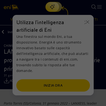
Cerca
VISIONE
AZIONI
PRODOTTI
Utilizza l'intelligenza
artificiale di Eni
Indietro
Media
Comunicati Stampa
Una finestra sul mondo Eni, a tua
Oppure
scopri EnergIA
, la nostra nuova soluzione di intelligenza
disposizione. EnergIA è uno strumento
artificiale.
CHIMICA
ECONOMIA CIRCOLARE
Visione
Azioni
Prodotti
innovativo basato sulle capacità
LANXESS e Matrìca insieme per
dell’intelligenza artificiale, che può aiutarti
produrre biocidi sostenibili da materie
a navigare tra i contenuti di eni.com,
Mission e valori
Diversificazione energetica
Casa
trovando subito la risposta alle tue
prime rinnovabili
domande.
Persone e Partnership
Tecnologie per la transizione
Imprese
31 gennaio 2022 - 10:00 CET
Net Zero
Collaborazioni per l'innovazione
Mobilità
INIZIA ORA
Modello satellitare
Attività nel mondo
Porto Torres (SS)/Colonia, 31 gennaio 2022
– LANXESS, leader