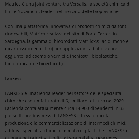
Matrìca è una joint venture tra Versalis, la società chimica di
Eni, e Novamont, leader nel mercato delle bioplastiche.
Con una piattaforma innovativa di prodotti chimici da fonti
rinnovabili, Matrìca realizza nel sito di Porto Torres, in
Sardegna, la gamma di bioprodotti Matrilox® (acidi mono e
dicarbossilici ed esteri) per applicazioni ad alto valore
aggiunto (ad esempio vernici e inchiostri, bioplastiche,
biolubrificanti e bioerbicidi).
Lanxess
LANXESS è un’azienda
leader nel settore delle specialità
chimiche con un fatturato di 6,1 miliardi di euro nel 2020.
L’azienda conta attualmente circa 14.900 dipendenti in 33
paesi. Il core business di LANXESS è lo sviluppo, la
produzione e la commercializzazione di intermedi chimici,
additivi, specialità chimiche e materie plastiche. LANXESS è
quotata nei principali indici di sostenibilità Dow Jones