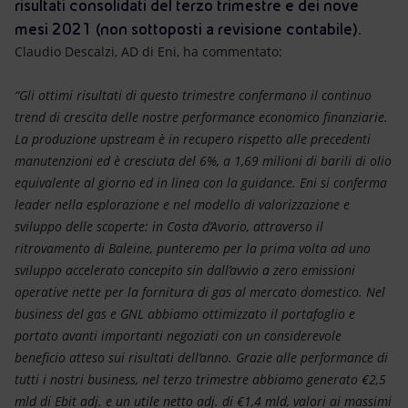
Energia accessibile
risultati consolidati del terzo trimestre e dei nove
mesi 2021 (non sottoposti a revisione contabile).
Innovazione
Claudio Descalzi, AD di Eni, ha commentato:
Scenari energetici
“Gli ottimi risultati di questo trimestre confermano il continuo
trend di crescita delle nostre performance economico finanziarie.
La produzione upstream è in recupero rispetto alle precedenti
manutenzioni ed è cresciuta del 6%, a 1,69 milioni di barili di olio
equivalente al giorno ed in linea con la guidance. Eni si conferma
leader nella esplorazione e nel modello di valorizzazione e
sviluppo delle scoperte: in Costa d’Avorio, attraverso il
ritrovamento di Baleine, punteremo per la prima volta ad uno
sviluppo accelerato concepito sin dall’avvio a zero emissioni
operative nette per la fornitura di gas al mercato domestico. Nel
business del gas e GNL abbiamo ottimizzato il portafoglio e
portato avanti importanti negoziati con un considerevole
beneficio atteso sui risultati dell’anno. Grazie alle performance di
tutti i nostri business, nel terzo trimestre abbiamo generato €2,5
mld di Ebit adj. e un utile netto adj. di €1,4 mld, valori ai massimi