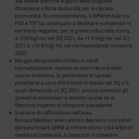
alle medie storiche al picco della stagione
d’iniezione e forte domanda per la ripresa
economica. In controtendenza, il differenziale tra
PSV e TTF ha continuato a declinare scendendo in
territorio negativo, per la prima volta nella storia,
a -9 €/mgl mc nel 3Q 2021, da +1 €/mgl mc nel 2Q
2021 e +10 €/mgl mc nel corrispondente trimestre
2020.
Margini dei prodotti chimici in via di
normalizzazione rispetto ai valori record dello
scorso trimestre, in particolare lo spread
polietilene a circa 450 €/tonn in media nel 3Q si è
quasi dimezzato vs 2Q 2021; ancora sostenuti gli
spread di elastomeri e stirenici anche se in
flessione rispetto al trimestre precedente.
Scenario di raffinazione nell'area
Europa/Mediterraneo ancora depresso con valori
del benchmark SERM ai minimi storici (-0,4 $/bbl in
media nel trimestre, in linea con il trimestre