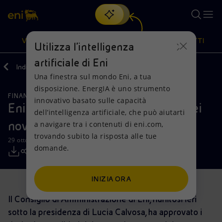
Cerca
VISIONE
AZIONI
PRODOTTI
Utilizza l'intelligenza
artificiale di Eni
Indietro
Media
Comunicati Stampa
2021
10
Una finestra sul mondo Eni, a tua
Oppure
scopri EnergIA
, la nostra nuova soluzione di intelligenza
disposizione. EnergIA è uno strumento
artificiale.
FINANZA, STRATEGIA E REPORT
Visione
Azioni
Prodotti
innovativo basato sulle capacità
Eni: risultati del terzo trimestre e dei
dell’intelligenza artificiale, che può aiutarti
nove mesi 2021
a navigare tra i contenuti di eni.com,
Mission e valori
Diversificazione energetica
Casa
trovando subito la risposta alle tue
29 ottobre 2021 - 07:45 CEST
domande.
Persone e Partnership
Tecnologie per la transizione
Imprese
Net Zero
Collaborazioni per l'innovazione
Mobilità
INIZIA ORA
Il Consiglio di Amministrazione di Eni, riunitosi ieri
Modello satellitare
Attività nel mondo
sotto la presidenza di Lucia Calvosa, ha approvato i