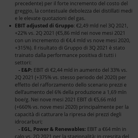
precedente) per il forte incremento del costo del
greggio, la contestuale debolezza dei distillati medi
e le elevate quotazioni del gas.
EBIT adjusted di Gruppo
: €2,49 mld nel 3Q 2021,
+22% vs. 2Q 2021 (€5,86 mld nei nove mesi 2021
con un incremento di €4,4 mld vs nove mesi 2020,
+315%). Il risultato di Gruppo di 3Q 2021 è stato
trainato dalla performance positiva di tutti i
settori:
- E&P:
EBIT di €2,44 mld in aumento del 33% vs.
2Q 2021 (+375% vs. stesso periodo del 2020) per
effetto del rafforzamento dello scenario prezzi e
dell’aumento del 6% della produzione a 1,69 mln
boe/g. Nei nove mesi 2021 EBIT di €5,66 mld
(+660% vs. nove mesi 2020) principalmente per la
capacità di catturare la ripresa dei prezzi degli
idrocarburi;
- EGL, Power & Renewables:
EBIT a €64 mln in
calo vs. 2Q 2021 per la stagionalità; in crescita del