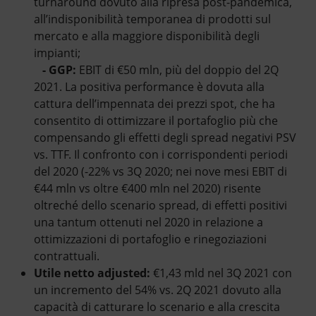
turnaround dovuto alla ripresa post-pandemica,
all’indisponibilità temporanea di prodotti sul
mercato e alla maggiore disponibilità degli
impianti;
- GGP:
EBIT di €50 mln, più del doppio del 2Q
2021. La positiva performance è dovuta alla
cattura dell’impennata dei prezzi spot, che ha
consentito di ottimizzare il portafoglio più che
compensando gli effetti degli spread negativi PSV
vs. TTF. Il confronto con i corrispondenti periodi
del 2020 (-22% vs 3Q 2020; nei nove mesi EBIT di
€44 mln vs oltre €400 mln nel 2020) risente
oltreché dello scenario spread, di effetti positivi
una tantum ottenuti nel 2020 in relazione a
ottimizzazioni di portafoglio e rinegoziazioni
contrattuali.
Utile netto adjusted:
€1,43 mld nel 3Q 2021 con
un incremento del 54% vs. 2Q 2021 dovuto alla
capacità di catturare lo scenario e alla crescita