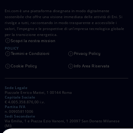
Eni.com è una piattaforma disegnata in modo digitalmente
sostenibile che offre una visione immediata delle attività di Eni. Si
rivolge a tutti, raccontando in modo trasparente e accessibile i
valori, l’impegno e le prospettive di un’impresa tecnologica globale
per la transizione energetica.
Scopri la nostra mission
POLICY
Termini e Condizioni
Privacy Policy
Cookie Policy
Info Area Riservata
Sede Legale
Piazzale Enrico Mattei, 1 00144 Roma
Capitale Sociale
€ 4.005.358.876,00 i.v.
Partita IVA
n. 00905811006
Sedi Secondarie
Via Emilia, 1 e Piazza Ezio Vanoni, 1 20097 San Donato Milanese
(MI)
C. Fiscale e Registro Imprese di Roma