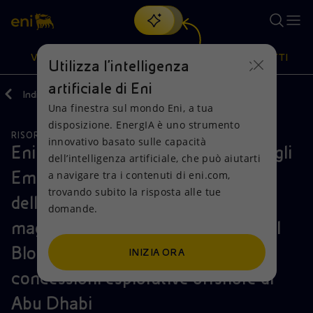
Cerca
VISIONE
AZIONI
PRODOTTI
Utilizza l'intelligenza
artificiale di Eni
Indietro
Media
Comunicati Stampa
12
Una finestra sul mondo Eni, a tua
Oppure
scopri EnergIA
, la nostra nuova soluzione di intelligenza
disposizione. EnergIA è uno strumento
artificiale.
RISORSE NATURALI
Visione
Azioni
Prodotti
innovativo basato sulle capacità
Eni espande la propria presenza negli
dell’intelligenza artificiale, che può aiutarti
Emirati Arabi Uniti a seguito
a navigare tra i contenuti di eni.com,
Mission e valori
Diversificazione energetica
Casa
trovando subito la risposta alle tue
dell’assegnazione di una quota di
domande.
Persone e Partnership
Tecnologie per la transizione
Imprese
maggioranza e dell’operatorship nel
Net Zero
Collaborazioni per l'innovazione
Mobilità
Blocco 3, una delle più grandi
INIZIA ORA
concessioni esplorative offshore di
Modello satellitare
Attività nel mondo
Abu Dhabi