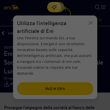
Cerca
VISIONE
AZIONI
PRODOTTI
Utilizza l'intelligenza
artificiale di Eni
Indietro
Media
Comunicati Stampa
08
Una finestra sul mondo Eni, a tua
Oppure
scopri EnergIA
, la nostra nuova soluzione di intelligenza
disposizione. EnergIA è uno strumento
artificiale.
SOSTENIBILITÀ
Visione
Azioni
Prodotti
innovativo basato sulle capacità
Eni con l’Italia: nuovo Pronto
dell’intelligenza artificiale, che può aiutarti
Soccorso Infettivologico all’Ospedale
a navigare tra i contenuti di eni.com,
Mission e valori
Diversificazione energetica
Casa
trovando subito la risposta alle tue
Luigi Sacco di Milano
domande.
Persone e Partnership
Tecnologie per la transizione
Imprese
06 agosto 2020 - 15:30 CEST
Net Zero
Collaborazioni per l'innovazione
Mobilità
INIZIA ORA
Modello satellitare
Attività nel mondo
Prosegue l’impegno della società al fianco delle