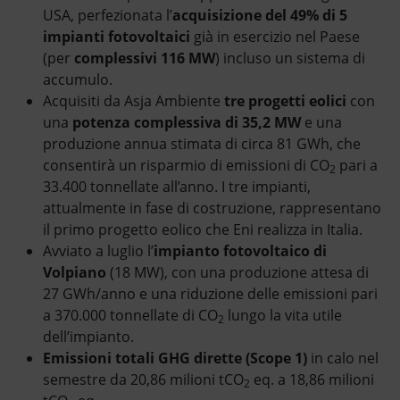
USA, perfezionata l’
acquisizione del 49% di 5
impianti fotovoltaici
già in esercizio nel Paese
(per
complessivi 116 MW
) incluso un sistema di
accumulo.
Acquisiti da Asja Ambiente
tre progetti eolici
con
una
potenza complessiva di 35,2 MW
e una
produzione annua stimata di circa 81 GWh, che
consentirà un risparmio di emissioni di CO
pari a
2
33.400 tonnellate all’anno. I tre impianti,
attualmente in fase di costruzione, rappresentano
il primo progetto eolico che Eni realizza in Italia.
Avviato a luglio l’
impianto fotovoltaico di
Volpiano
(18 MW), con una produzione attesa di
27 GWh/anno e una riduzione delle emissioni pari
a 370.000 tonnellate di CO
lungo la vita utile
2
dell’impianto.
Emissioni totali GHG dirette
(Scope 1)
in calo nel
semestre da 20,86 milioni tCO
eq. a 18,86 milioni
2