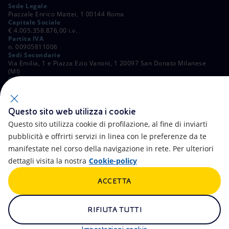
Sede Legale
Piazzale Enrico Mattei, 1 00144 Roma
Capitale Sociale
€ 4.005.358.876,00 i.v.
Partita IVA
n. 00905811006
Sedi Secondarie
Via Emilia, 1 e Piazza Ezio Vanoni, 1 20097 San Donato Milanese
(MI)
C. Fiscale e Registro Imprese di Roma
n. 00484960588
ALTRI LINK
Questo sito web utilizza i cookie
Contatti
FAQ
Questo sito utilizza cookie di profilazione, al fine di inviarti
pubblicità e offrirti servizi in linea con le preferenze da te
Accessibilità
Calendario
manifestate nel corso della navigazione in rete. Per ulteriori
dettagli visita la nostra
Cookie-policy
Newsletter
Intelligenza artificiale
ACCETTA
Aste e Bandi
Truffe e Phishing
Whistleblowing
eniSpace
RIFIUTA TUTTI
Remit
Alluvioni