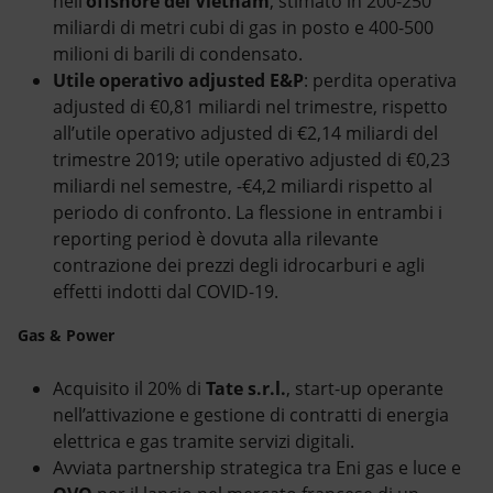
nell’
offshore del Vietnam
, stimato in 200-250
miliardi di metri cubi di gas in posto e 400-500
milioni di barili di condensato.
Utile operativo adjusted
E&P
: perdita operativa
adjusted di €0,81 miliardi nel trimestre, rispetto
all’utile operativo adjusted di €2,14 miliardi del
trimestre 2019; utile operativo adjusted di €0,23
miliardi nel semestre, -€4,2 miliardi rispetto al
periodo di confronto. La flessione in entrambi i
reporting period è dovuta alla rilevante
contrazione dei prezzi degli idrocarburi e agli
effetti indotti dal COVID-19.
Gas & Power
Acquisito il 20% di
Tate s.r.l.
, start-up operante
nell’attivazione e gestione di contratti di energia
elettrica e gas tramite servizi digitali.
Avviata partnership strategica tra Eni gas e luce e