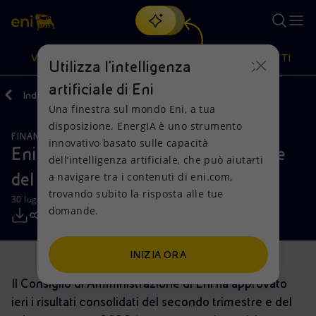
Cerca
VISIONE
AZIONI
PRODOTTI
Utilizza l'intelligenza
artificiale di Eni
Indietro
Media
Comunicati Stampa
07
Una finestra sul mondo Eni, a tua
Oppure
scopri EnergIA
, la nostra nuova soluzione di intelligenza
disposizione. EnergIA è uno strumento
artificiale.
FINANZA, STRATEGIA E REPORT
Visione
Azioni
Prodotti
innovativo basato sulle capacità
Eni: risultati del secondo trimestre e
dell’intelligenza artificiale, che può aiutarti
del semestre 2020
a navigare tra i contenuti di eni.com,
Mission e valori
Diversificazione energetica
Casa
trovando subito la risposta alle tue
30 luglio 2020 - 08:21 CEST
domande.
Persone e Partnership
Tecnologie per la transizione
Imprese
Net Zero
Collaborazioni per l'innovazione
Mobilità
INIZIA ORA
Il Consiglio di Amministrazione di Eni ha approvato
Modello satellitare
Attività nel mondo
ieri i risultati consolidati del secondo trimestre e del