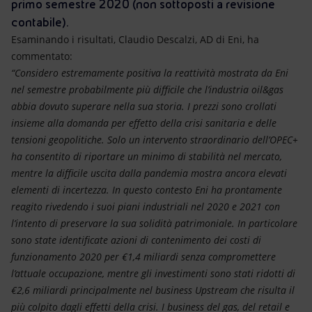
Energia accessibile
primo semestre 2020 (non sottoposti a revisione
contabile).
Innovazione
Esaminando i risultati, Claudio Descalzi, AD di Eni, ha
commentato:
Scenari energetici
“Considero estremamente positiva la reattività mostrata da Eni
nel semestre probabilmente più difficile che l’industria oil&gas
abbia dovuto superare nella sua storia. I prezzi sono crollati
insieme alla domanda per effetto della crisi sanitaria e delle
tensioni geopolitiche. Solo un intervento straordinario dell’OPEC+
ha consentito di riportare un minimo di stabilità nel mercato,
mentre la difficile uscita dalla pandemia mostra ancora elevati
elementi di incertezza. In questo contesto Eni ha prontamente
reagito rivedendo i suoi piani industriali nel 2020 e 2021 con
l’intento di preservare la sua solidità patrimoniale. In particolare
sono state identificate azioni di contenimento dei costi di
funzionamento 2020 per €1,4 miliardi senza compromettere
l’attuale occupazione, mentre gli investimenti sono stati ridotti di
€2,6 miliardi principalmente nel business Upstream che risulta il
più colpito dagli effetti della crisi. I business del gas, del retail e