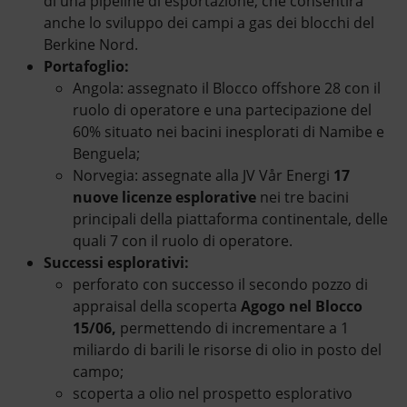
di una pipeline di esportazione, che consentirà
anche lo sviluppo dei campi a gas dei blocchi del
Berkine Nord.
Portafoglio:
Angola: assegnato il Blocco offshore 28 con il
ruolo di operatore e una partecipazione del
60% situato nei bacini inesplorati di Namibe e
Benguela;
Norvegia: assegnate alla JV Vår Energi
17
nuove licenze esplorative
nei tre bacini
principali della piattaforma continentale, delle
quali 7 con il ruolo di operatore.
Successi esplorativi:
perforato con successo il secondo pozzo di
appraisal della scoperta
Agogo nel Blocco
15/06,
permettendo di incrementare a 1
miliardo di barili le risorse di olio in posto del
campo;
scoperta a olio nel prospetto esplorativo