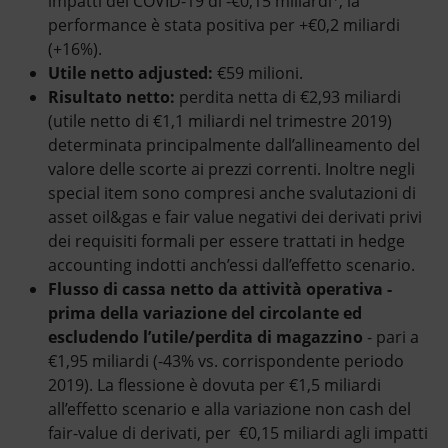
impatti del COVID-19 di -€0,15 miliardi
, la
performance è stata positiva per +€0,2 miliardi
(+16%).
Utile netto adjusted:
€59 milioni.
Risultato netto:
perdita netta di €2,93 miliardi
(utile netto di €1,1 miliardi nel trimestre 2019)
determinata principalmente dall’allineamento del
valore delle scorte ai prezzi correnti. Inoltre negli
special item sono compresi anche svalutazioni di
asset oil&gas e fair value negativi dei derivati privi
dei requisiti formali per essere trattati in hedge
accounting indotti anch’essi dall’effetto scenario.
Flusso di cassa netto da attività operativa -
prima della variazione del circolante ed
escludendo l’utile/perdita di magazzino
- pari a
€1,95 miliardi
(-43% vs. corrispondente periodo
2019). La flessione è dovuta per €1,5 miliardi
all’effetto scenario e alla variazione non cash del
fair-value di derivati, per €0,15 miliardi agli impatti