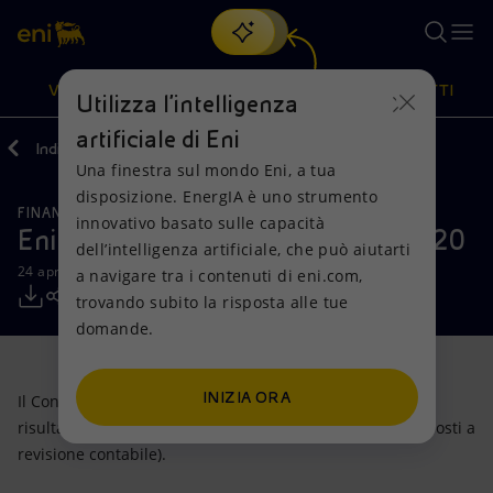
Cerca
VISIONE
AZIONI
PRODOTTI
Utilizza l'intelligenza
artificiale di Eni
Indietro
Media
Comunicati Stampa
04
Una finestra sul mondo Eni, a tua
Oppure
scopri EnergIA
, la nostra nuova soluzione di intelligenza
disposizione. EnergIA è uno strumento
artificiale.
FINANZA, STRATEGIA E REPORT
Visione
Azioni
Prodotti
innovativo basato sulle capacità
Eni: risultati del primo trimestre 2020
dell’intelligenza artificiale, che può aiutarti
24 aprile 2020 - 07:45 CEST
a navigare tra i contenuti di eni.com,
Mission e valori
Diversificazione energetica
Casa
trovando subito la risposta alle tue
domande.
Persone e Partnership
Tecnologie per la transizione
Imprese
Net Zero
Collaborazioni per l'innovazione
Mobilità
INIZIA ORA
Il Consiglio di Amministrazione di Eni ha approvato ieri i
risultati consolidati del primo trimestre 2020 (non sottoposti a
Modello satellitare
Attività nel mondo
revisione contabile).