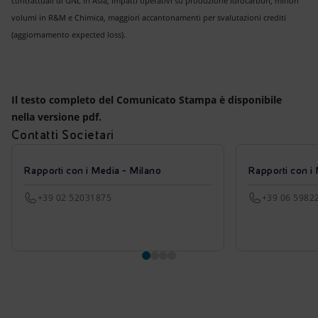
contrattuali di GNL in Asia, impatti operativi su produzione idrocarburi, minori
volumi in R&M e Chimica, maggiori accantonamenti per svalutazioni crediti
(aggiornamento expected loss).
Il testo completo del Comunicato Stampa è disponibile
nella versione pdf.
Contatti Societari
Rapporti con i Media - Milano
Rapporti con i
+39 02 52031875
+39 06 5982