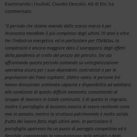
Energia accessibile
Esaminando i risultati, Claudio Descalzi, AD di Eni, ha
commentato:
Innovazione
“Il periodo che stiamo vivendo dallo scorso marzo è per
Scenari energetici
l’economia mondiale il più complesso degli ultimi 70 anni e oltre.
Per l’industria energetica, ed in particolare per l’Oil&Gas, la
complessità è ancora maggiore dato il sovrapporsi degli effetti
della pandemia al crollo del prezzo del petrolio. Eni sta
affrontando questo periodo contando su un’organizzazione
operativa sicura per i suoi dipendenti, contrattisti e per le
popolazioni dei Paesi ospitanti. D’altro canto, le persone Eni
hanno dimostrato un’elevata capacità e disponibilità ad adattarsi
alle condizioni di questo difficile momento, consentendo al
Gruppo di lavorare in totale continuità. E di questo le ringrazio.
Inoltre il portafoglio di business mostra di essere resiliente come
mai in passato, mentre la struttura patrimoniale è molto solida,
frutto del lavoro fatto negli ultimi anni. In particolare il
portafoglio upstream ha un punto di pareggio competitivo ed è
flessibile, consentendo la rimodulazione delle attività e degli