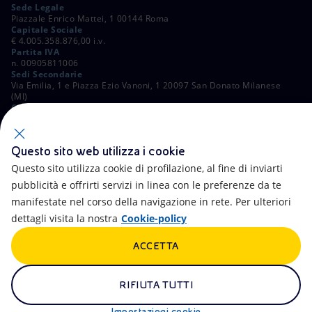
Sede Legale
Piazzale Enrico Mattei, 1 00144 Roma
Capitale Sociale
€ 4.005.358.876,00 i.v.
Partita IVA
n. 00905811006
Sedi Secondarie
Via Emilia, 1 e Piazza Ezio Vanoni, 1 20097 San Donato Milanese
(MI)
C. Fiscale e Registro Imprese di Roma
n. 00484960588
ALTRI LINK
Questo sito web utilizza i cookie
Contatti
FAQ
Questo sito utilizza cookie di profilazione, al fine di inviarti
pubblicità e offrirti servizi in linea con le preferenze da te
Accessibilità
Calendario
manifestate nel corso della navigazione in rete. Per ulteriori
dettagli visita la nostra
Cookie-policy
Newsletter
Intelligenza artificiale
ACCETTA
Aste e Bandi
Truffe e Phishing
Whistleblowing
eniSpace
RIFIUTA TUTTI
Remit
Alluvioni
Impostazioni cookie