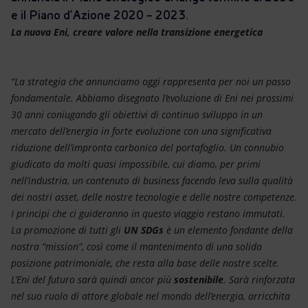
Energia accessibile
e il Piano d’Azione 2020 – 2023.
La nuova Eni, creare valore nella transizione energetica
Innovazione
Scenari energetici
“La strategia che annunciamo oggi rappresenta per noi un passo
fondamentale. Abbiamo disegnato l’evoluzione di Eni nei prossimi
30 anni coniugando gli obiettivi di continuo sviluppo in un
mercato dell’energia in forte evoluzione con una significativa
riduzione dell’impronta carbonica del portafoglio. Un connubio
giudicato da molti quasi impossibile, cui diamo, per primi
nell’industria, un contenuto di business facendo leva sulla qualità
dei nostri asset, delle nostre tecnologie e delle nostre competenze.
I principi che ci guideranno in questo viaggio restano immutati.
La promozione di tutti gli
UN SDGs
è un elemento fondante della
nostra “mission”, così come il mantenimento di una solida
posizione patrimoniale, che resta alla base delle nostre scelte.
L’Eni del futuro sarà quindi ancor più
sostenibile
. Sarà rinforzata
nel suo ruolo di attore globale nel mondo dell’energia, arricchita