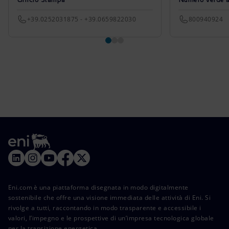
+39.0252031875 - +39.0659822030
800940924
Eni.com è una piattaforma disegnata in modo digitalmente
sostenibile che offre una visione immediata delle attività di Eni. Si
rivolge a tutti, raccontando in modo trasparente e accessibile i
valori, l’impegno e le prospettive di un’impresa tecnologica globale
per la transizione energetica.