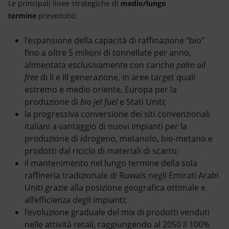
Le principali linee strategiche di
medio/lungo
termine
prevedono:
l’espansione della capacità di raffinazione “bio”
fino a oltre 5 milioni di tonnellate per anno,
alimentata esclusivamente con cariche
palm oil
free
di II e III generazione, in aree target quali
estremo e medio oriente, Europa per la
produzione di
bio jet fuel
e Stati Uniti;
la progressiva conversione dei siti convenzionali
italiani a vantaggio di nuovi impianti per la
produzione di idrogeno, metanolo, bio-metano e
prodotti dal riciclo di materiali di scarto;
il mantenimento nel lungo termine della sola
raffineria tradizionale di Ruwais negli Emirati Arabi
Uniti grazie alla posizione geografica ottimale e
all’efficienza degli impianti;
l’evoluzione graduale del mix di prodotti venduti
nelle attività retail, raggiungendo al 2050 il 100%