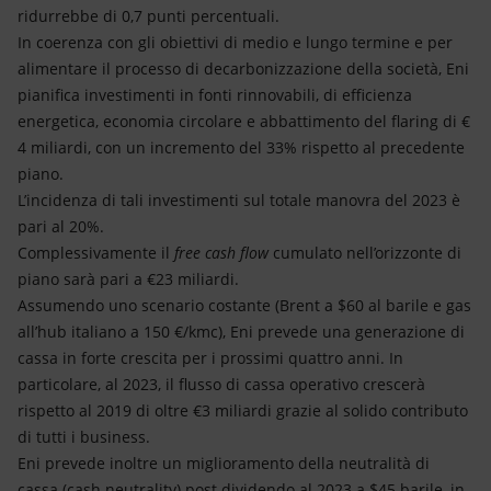
ridurrebbe di 0,7 punti percentuali.
In coerenza con gli obiettivi di medio e lungo termine e per
alimentare il processo di decarbonizzazione della società, Eni
pianifica investimenti in fonti rinnovabili, di efficienza
energetica, economia circolare e abbattimento del flaring di €
4 miliardi, con un incremento del 33% rispetto al precedente
piano.
L’incidenza di tali investimenti sul totale manovra del 2023 è
pari al 20%.
Complessivamente il
free cash flow
cumulato nell’orizzonte di
piano sarà pari a €23 miliardi.
Assumendo uno scenario costante (Brent a $60 al barile e gas
all’hub italiano a 150 €/kmc), Eni prevede una generazione di
cassa in forte crescita per i prossimi quattro anni. In
particolare, al 2023, il flusso di cassa operativo crescerà
rispetto al 2019 di oltre €3 miliardi grazie al solido contributo
di tutti i business.
Eni prevede inoltre un miglioramento della neutralità di
cassa (cash neutrality) post dividendo al 2023 a $45 barile, in