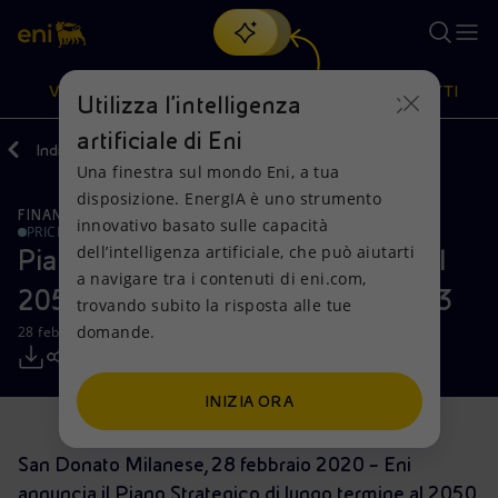
Cerca
VISIONE
AZIONI
PRODOTTI
Utilizza l'intelligenza
artificiale di Eni
Indietro
Media
Comunicati Stampa
02
Una finestra sul mondo Eni, a tua
Oppure
scopri EnergIA
, la nostra nuova soluzione di intelligenza
disposizione. EnergIA è uno strumento
artificiale.
FINANZA, STRATEGIA E REPORT
Visione
Azioni
Prodotti
innovativo basato sulle capacità
PRICE SENSITIVE
dell’intelligenza artificiale, che può aiutarti
Piano strategico di lungo termine al
a navigare tra i contenuti di eni.com,
Mission e valori
Diversificazione energetica
Casa
2050 e Piano d’azione 2020 - 2023
trovando subito la risposta alle tue
domande.
28 febbraio 2020 - 07:00 CET
Persone e Partnership
Tecnologie per la transizione
Imprese
Net Zero
Collaborazioni per l'innovazione
Mobilità
INIZIA ORA
Modello satellitare
Attività nel mondo
San Donato Milanese, 28 febbraio 2020 – Eni
annuncia il Piano Strategico di lungo termine al 2050