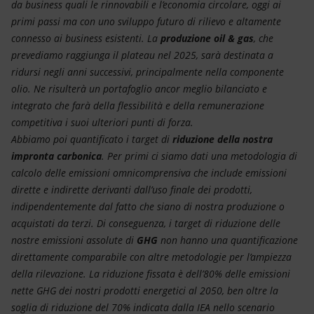
da business quali le rinnovabili e l’economia circolare, oggi ai
primi passi ma con uno sviluppo futuro di rilievo e altamente
connesso ai business esistenti. La
produzione oil & gas
, che
prevediamo raggiunga il plateau nel 2025, sarà destinata a
ridursi negli anni successivi, principalmente nella componente
olio. Ne risulterà un portafoglio ancor meglio bilanciato e
integrato che farà della flessibilità e della remunerazione
competitiva i suoi ulteriori punti di forza.
Abbiamo poi quantificato i target di
riduzione della nostra
impronta carbonica
. Per primi ci siamo dati una metodologia di
calcolo delle emissioni omnicomprensiva che include emissioni
dirette e indirette derivanti dall’uso finale dei prodotti,
indipendentemente dal fatto che siano di nostra produzione o
acquistati da terzi. Di conseguenza, i target di riduzione delle
nostre emissioni assolute di
GHG
non hanno una quantificazione
direttamente comparabile con altre metodologie per l’ampiezza
della rilevazione. La riduzione fissata è dell’80% delle emissioni
nette GHG dei nostri prodotti energetici al 2050, ben oltre la
soglia di riduzione del 70% indicata dalla IEA nello scenario