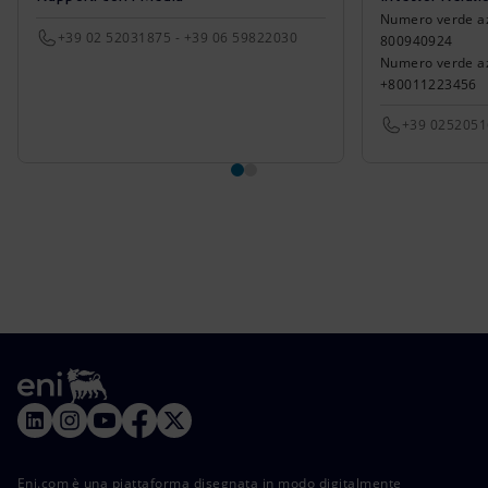
Numero verde azio
+39 02 52031875 - +39 06 59822030
800940924
Numero verde azi
+80011223456
+39 025205
Eni.com è una piattaforma disegnata in modo digitalmente