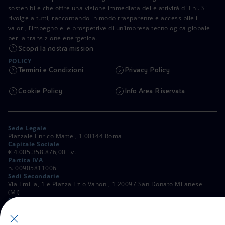
sostenibile che offre una visione immediata delle attività di Eni. Si
rivolge a tutti, raccontando in modo trasparente e accessibile i
valori, l’impegno e le prospettive di un’impresa tecnologica globale
per la transizione energetica.
Scopri la nostra mission
POLICY
Termini e Condizioni
Privacy Policy
Cookie Policy
Info Area Riservata
Sede Legale
Piazzale Enrico Mattei, 1 00144 Roma
Capitale Sociale
€ 4.005.358.876,00 i.v.
Partita IVA
n. 00905811006
Sedi Secondarie
Via Emilia, 1 e Piazza Ezio Vanoni, 1 20097 San Donato Milanese
(MI)
C. Fiscale e Registro Imprese di Roma
n. 00484960588