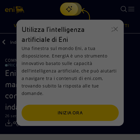
Cerca
VISIONE
AZIONI
PRODOTTI
Utilizza l'intelligenza
artificiale di Eni
Indietro
Media
Comunicati Stampa
Una finestra sul mondo Eni, a tua
Oppure
scopri EnergIA
, la nostra nuova soluzione di intelligenza
disposizione. EnergIA è uno strumento
artificiale.
COMMENTI E PRECISAZIONI
Visione
Azioni
Prodotti
innovativo basato sulle capacità
PRICE SENSITIVE
dell’intelligenza artificiale, che può aiutarti
Eni: attività Congo, società e
a navigare tra i contenuti di eni.com,
Mission e valori
Diversificazione energetica
Casa
management respingono accuse di
trovando subito la risposta alle tue
domande.
condotte illecite supportati da
Persone e Partnership
Tecnologie per la transizione
Imprese
indagini indipendenti
Net Zero
Collaborazioni per l'innovazione
Mobilità
INIZIA ORA
26 settembre 2019 - 21:03 CEST
Modello satellitare
Attività nel mondo