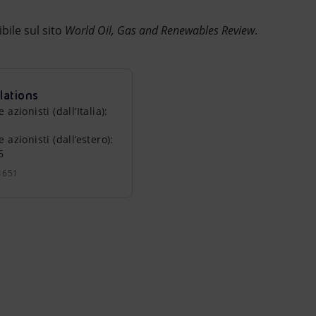
bile sul sito
World Oil, Gas and Renewables Review
.
lations
zionisti (dall’Italia):
azionisti (dall’estero):
6
1651