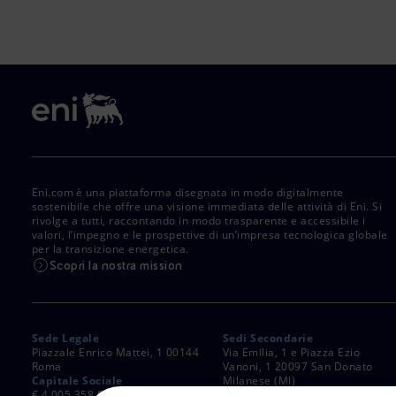
Eni.com è una piattaforma disegnata in modo digitalmente
sostenibile che offre una visione immediata delle attività di Eni. Si
rivolge a tutti, raccontando in modo trasparente e accessibile i
valori, l’impegno e le prospettive di un’impresa tecnologica globale
per la transizione energetica.
Scopri la nostra mission
Sede Legale
Sedi Secondarie
Piazzale Enrico Mattei, 1 00144
Via Emilia, 1 e Piazza Ezio
Roma
Vanoni, 1 20097 San Donato
Capitale Sociale
Milanese (MI)
€ 4.005.358.876,00 i.v.
C. Fiscale e Registro Imprese