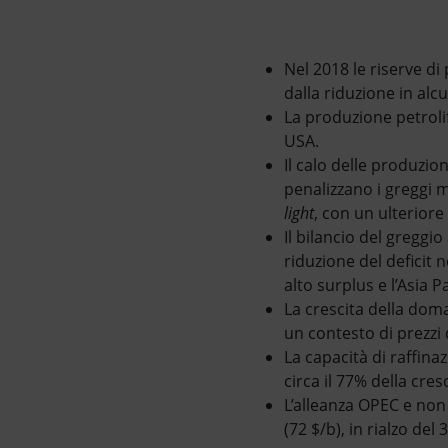
Market Abuse
Nel 2018 le riserve d
dalla riduzione in alc
La produzione petroli
USA.
Il calo delle produzio
penalizzano i greggi 
light
, con un ulteriore
Il bilancio del greggi
riduzione del deficit n
alto surplus e l’Asia Pa
La crescita della doma
un contesto di prezzi d
La capacità di raffin
circa il 77% della cresc
L’alleanza OPEC e non 
(72 $/b), in rialzo del