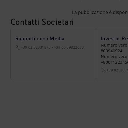
La pubblicazione è disponi
Contatti Societari
Rapporti con i Media
Investor Re
Numero verde a
+39 02 52031875 - +39 06 59822030
800940924
Numero verde 
+8001122345
+39 025205