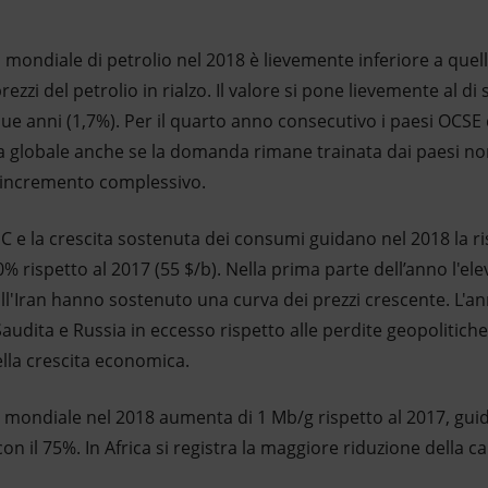
mondiale di petrolio nel 2018 è lievemente inferiore a quell
rezzi del petrolio in rialzo. Il valore si pone lievemente al di
nque anni (1,7%). Per il quarto anno consecutivo i paesi OCS
ta globale anche se la domanda rimane trainata dai paesi n
l’incremento complessivo.
 e la crescita sostenuta dei consumi guidano nel 2018 la ris
 30% rispetto al 2017 (55 $/b). Nella prima parte dell’anno l'e
all'Iran hanno sostenuto una curva dei prezzi crescente. L'a
audita e Russia in eccesso rispetto alle perdite geopolitiche 
ella crescita economica.
e mondiale nel 2018 aumenta di 1 Mb/g rispetto al 2017, guid
con il 75%. In Africa si registra la maggiore riduzione della c