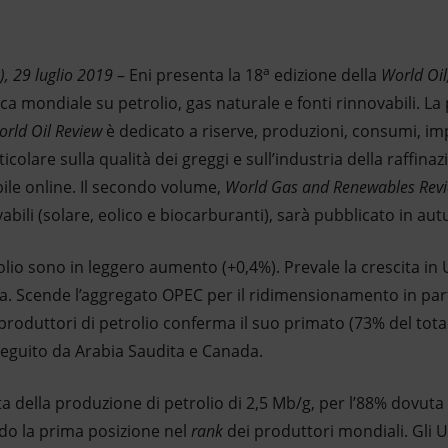
a
), 29 luglio 2019
– Eni presenta la 18
edizione della
World Oil
tica mondiale su petrolio, gas naturale e fonti rinnovabili. 
orld Oil Review
è dedicato a riserve, produzioni, consumi, im
icolare sulla qualità dei greggi e sull’industria della raffina
le online. Il secondo volume,
World Gas and Renewables Rev
vabili (solare, eolico e biocarburanti), sarà pubblicato in au
rolio sono in leggero aumento (+0,4%). Prevale la crescita in 
a. Scende l’aggregato OPEC per il ridimensionamento in part
 produttori di petrolio conferma il suo primato (73% del tot
seguito da Arabia Saudita e Canada.
ita della produzione di petrolio di 2,5 Mb/g, per l’88% dovut
do la prima posizione nel
rank
dei produttori mondiali. Gli