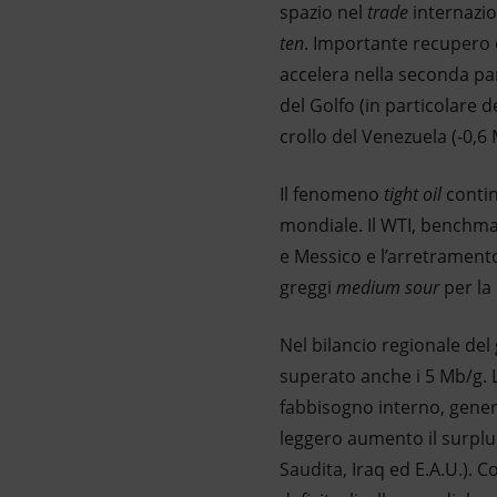
spazio nel
trade
internazio
ten
. Importante recupero d
accelera nella seconda par
del Golfo (in particolare de
crollo del Venezuela (-0,6
Il fenomeno
tight oil
contin
mondiale. Il WTI, benchm
e Messico e l’arretramento
greggi
medium sour
per la 
Nel bilancio regionale del 
superato anche i 5 Mb/g. 
fabbisogno interno, gener
leggero aumento il surplus
Saudita, Iraq ed E.A.U.). C