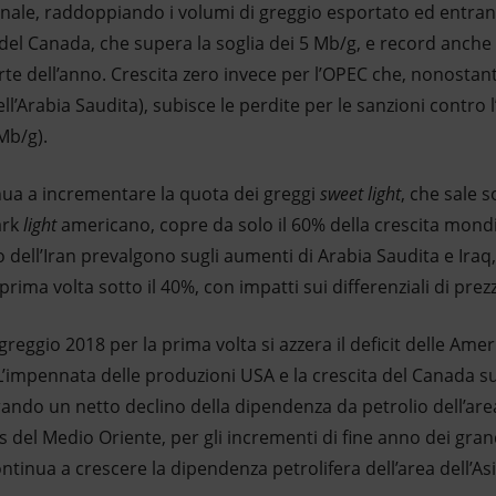
nale, raddoppiando i volumi di greggio esportato ed entrand
el Canada, che supera la soglia dei 5 Mb/g, e record anche 
te dell’anno. Crescita zero invece per l’OPEC che, nonostant
ll’Arabia Saudita), subisce le perdite per le sanzioni contro l’
 Mb/g).
ua a incrementare la quota dei greggi
sweet light
, che sale s
ark
light
americano, copre da solo il 60% della crescita mondia
 dell’Iran prevalgono sugli aumenti di Arabia Saudita e Iraq,
prima volta sotto il 40%, con impatti sui differenziali di prez
greggio 2018 per la prima volta si azzera il deficit delle Amer
L’impennata delle produzioni USA e la crescita del Canada su
ando un netto declino della dipendenza da petrolio dell’are
 del Medio Oriente, per gli incrementi di fine anno dei gran
ontinua a crescere la dipendenza petrolifera dell’area dell’Asi