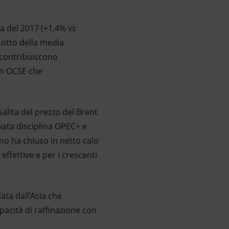
a del 2017 (+1,4% vs
 sotto della media
E contribuiscono
on OCSE che
alita del prezzo del Brent
levata disciplina OPEC+ e
nno ha chiuso in netto calo
effettive e per i crescenti
ata dall’Asia che
apacità di raffinazione con