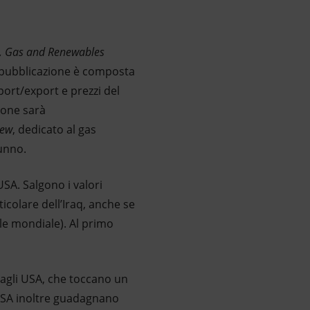
, Gas
and
Renewables
La pubblicazione è composta
port/export e prezzi del
zione sarà
iew
, dedicato al gas
tunno.
USA. Salgono i valori
icolare dell’Iraq, anche se
ale mondiale). Al primo
a agli USA, che toccano un
 USA inoltre guadagnano