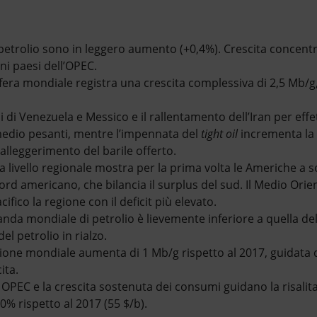
i petrolio sono in leggero aumento (+0,4%). Crescita concent
uni paesi dell’OPEC.
fera mondiale registra una crescita complessiva di 2,5 Mb/g,
ni di Venezuela e Messico e il rallentamento dell’Iran per eff
medio pesanti, mentre l’impennata del
tight oil
incrementa la 
 alleggerimento del barile offerto.
o a livello regionale mostra per la prima volta le Americhe a
ord americano, che bilancia il surplus del sud. Il Medio Orien
cifico la regione con il deficit più elevato.
nda mondiale di petrolio è lievemente inferiore a quella del
el petrolio in rialzo.
azione mondiale aumenta di 1 Mb/g rispetto al 2017, guidata 
ita.
OPEC e la crescita sostenuta dei consumi guidano la risalita
 30% rispetto al 2017 (55 $/b).