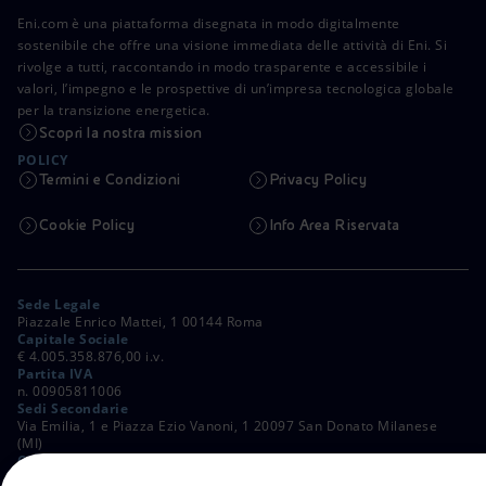
Eni.com è una piattaforma disegnata in modo digitalmente
sostenibile che offre una visione immediata delle attività di Eni. Si
rivolge a tutti, raccontando in modo trasparente e accessibile i
valori, l’impegno e le prospettive di un’impresa tecnologica globale
per la transizione energetica.
Scopri la nostra mission
POLICY
Termini e Condizioni
Privacy Policy
Cookie Policy
Info Area Riservata
Sede Legale
Piazzale Enrico Mattei, 1 00144 Roma
Capitale Sociale
€ 4.005.358.876,00 i.v.
Partita IVA
n. 00905811006
Sedi Secondarie
Via Emilia, 1 e Piazza Ezio Vanoni, 1 20097 San Donato Milanese
(MI)
C. Fiscale e Registro Imprese di Roma
n. 00484960588