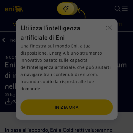
Cerca
VISIONE
AZIONI
PRODOTTI
Utilizza l'intelligenza
artificiale di Eni
Indietro
Media
Comunicati Stampa
Una finestra sul mondo Eni, a tua
Oppure
scopri EnergIA
, la nostra nuova soluzione di intelligenza
disposizione. EnergIA è uno strumento
artificiale.
INCONTRI E ACCORDI
Visione
Azioni
Prodotti
innovativo basato sulle capacità
Eni e Coldiretti firmano Memorandum
dell’intelligenza artificiale, che può aiutarti
di intesa per progetti congiunti
a navigare tra i contenuti di eni.com,
Mission e valori
Diversificazione energetica
Casa
trovando subito la risposta alle tue
nell’economia circolare
domande.
Persone e Partnership
Tecnologie per la transizione
Imprese
05 luglio 2019 - 13:00 CEST
Net Zero
Collaborazioni per l'innovazione
Mobilità
INIZIA ORA
Modello satellitare
Attività nel mondo
In base all’accordo, Eni e Coldiretti valuteranno