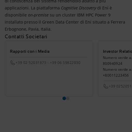
di conoscenza del sistema rendendolo adatto a più
applicazioni. La piattaforma
Cognitive Discovery
di Eni è
disponibile
on-premise
su un cluster IBM HPC Power 9
installato presso il Green Data Center di Eni situato a Ferrera
Erbognone, Pavia, Italia.
Contatti Societari
Rapporti con i Media
Investor Relati
Numero verde azio
+39 02 52031875 - +39 06 59822030
800940924
Numero verde azi
+80011223456
+39 025205