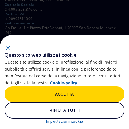
Piazzale Enrico Mattei, 1 00144 Roma
Capitale Sociale
€ 4.005.358.876,00 i.v.
Partita IVA
n. 00905811006
Sedi Secondarie
Via Emilia, 1 e Piazza Ezio Vanoni, 1 20097 San Donato Milanese
(MI)
C. Fiscale e Registro Imprese di Roma
n. 00484960588
ALTRI LINK
Questo sito web utilizza i cookie
Contatti
FAQ
Questo sito utilizza cookie di profilazione, al fine di inviarti
pubblicità e offrirti servizi in linea con le preferenze da te
Accessibilità
Calendario
manifestate nel corso della navigazione in rete. Per ulteriori
dettagli visita la nostra
Cookie-policy
Newsletter
Intelligenza artificiale
ACCETTA
Aste e Bandi
Truffe e Phishing
Whistleblowing
eniSpace
RIFIUTA TUTTI
Remit
Alluvioni
Impostazioni cookie