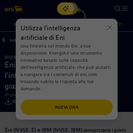
Cerca
VISIONE
AZIONI
PRODOTTI
Utilizza l'intelligenza
artificiale di Eni
Indietro
Media
Comunicati Stampa
Una finestra sul mondo Eni, a tua
Oppure
scopri EnergIA
, la nostra nuova soluzione di intelligenza
disposizione. EnergIA è uno strumento
artificiale.
RICERCA, SVILUPPO E TECNOLOGIA
Visione
Azioni
Prodotti
innovativo basato sulle capacità
Eni e IBM potenziano
dell’intelligenza artificiale, che può aiutarti
l’interpretazione dei dati geologici
a navigare tra i contenuti di eni.com,
Mission e valori
Diversificazione energetica
Casa
trovando subito la risposta alle tue
grazie all’intelligenza artificiale
domande.
Persone e Partnership
Tecnologie per la transizione
Imprese
25 giugno 2019 - 11:00 CEST
Net Zero
Collaborazioni per l'innovazione
Mobilità
INIZIA ORA
Modello satellitare
Attività nel mondo
Eni (NYSE: E) e IBM (NYSE: IBM) annunciano i primi