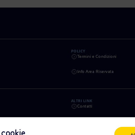
POLICY
Termini e Condizioni
Info Area Riservata
ALTRI LINK
Contatti
Calendario
i cookie