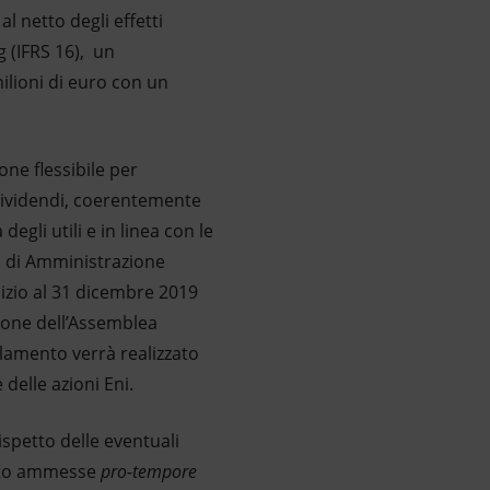
l netto degli effetti
g (IFRS 16), un
ilioni di euro con un
one flessibile per
 dividendi, coerentemente
egli utili e in linea con le
io di Amministrazione
cizio al 31 dicembre 2019
zione dell’Assemblea
llamento verrà realizzato
delle azioni Eni.
ispetto delle eventuali
rcato ammesse
pro-tempore