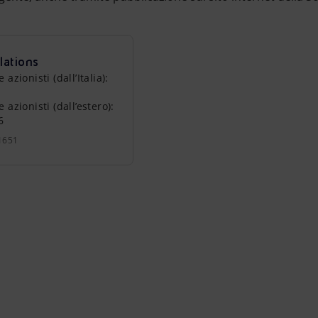
lations
zionisti (dall’Italia):
azionisti (dall’estero):
6
1651