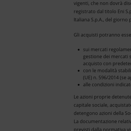
vigenti, che non dovrà disc
registrato dal titolo Eni 
Italiana S.p.A., del giorn
Gli acquisti potranno esse
sui mercati regolamen
gestione dei mercati 
acquisto con predeter
con le modalità stabi
(UE) n. 596/2014 (se ap
alle condizioni indica
Le azioni proprie detenute
capitale sociale, acquist
detengono azioni della So
La documentazione relativ
previsti dalla normativa v