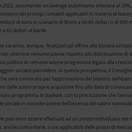
020-2022, assumendo un
leverage
stabilmente inferiore al 20%, a
posizioni dei principi contabili applicabili in materia di leasin
ioni di euro in scenario di Brent a 60-65 dollari o di 800 m
a 65 dollari al barile.
rie saranno, dunque, finalizzati ad offrire alla Società un’opzi
nisti ulteriore remunerazione rispetto alla distribuzione di
a politica di remunerazione progressiva legata alla crescita d
aggiori società petrolifere. In questa prospettiva, il Consigl
he sarà convocata per l’approvazione del bilancio dell’eser
o delle azioni proprie acquistate fino alla data di convoca
 citato programma di
buyback
, con la precisazione che l’annu
le sociale in considerazione dell’assenza del valore nominale 
prie potranno essere effettuati ad un prezzo individuato nel r
i, anche comunitarie, o (se applicabili) delle prassi di me