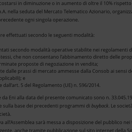
ostarsi in diminuzione o in aumento di oltre il 10% rispetto 
S.p.A. nella seduta del Mercato Telematico Azionario, organizz
o precedente ogni singola operazione.
re effettuati secondo le seguenti modalità:
tati secondo modalità operative stabilite nei regolamenti d
stessi, che non consentano l’abbinamento diretto delle prop
minate proposte di negoziazione in vendita;
lite dalle prassi di mercato ammesse dalla Consob ai sensi d
plicabili); e
te dall’art. 5 del Regolamento (UE) n. 596/2014.
 da Eni alla data del presente comunicato sono n. 33.045.197
ate sulla base dei precedenti programmi di
buyback
. Le societ
cietà.
a all’Assemblea sarà messa a disposizione del pubblico nei 
igente, anche tramite pubblicazione sul sito internet della So