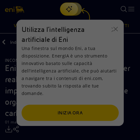
Cerca
VISIONE
AZIONI
PRODOTTI
Utilizza l'intelligenza
artificiale di Eni
Indietro
Media
Comunicati Stampa
Una finestra sul mondo Eni, a tua
Oppure
scopri EnergIA
, la nostra nuova soluzione di intelligenza
disposizione. EnergIA è uno strumento
artificiale.
INCONTRI E ACCORDI
Visione
Azioni
Prodotti
innovativo basato sulle capacità
Eni: accordo tra Syndial e Veritas per
dell’intelligenza artificiale, che può aiutarti
realizzare a Porto Marghera un
a navigare tra i contenuti di eni.com,
Mission e valori
Diversificazione energetica
Casa
trovando subito la risposta alle tue
impianto che trasformerà la frazione
domande.
Persone e Partnership
Tecnologie per la transizione
Imprese
organica dei rifiuti solidi urbani in
Net Zero
Collaborazioni per l'innovazione
Mobilità
carburanti di nuova generazione
INIZIA ORA
01 marzo 2019 - 17:30 CET
Modello satellitare
Attività nel mondo