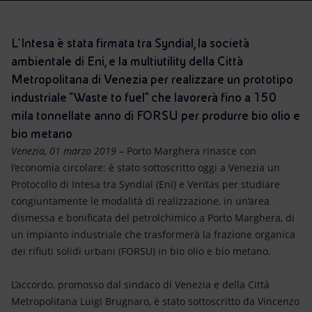
Energia accessibile
Innovazione
L’Intesa è stata firmata tra Syndial, la società
ambientale di Eni, e la multiutility della Città
Scenari energetici
Metropolitana di Venezia per realizzare un prototipo
industriale “Waste to fuel” che lavorerà fino a 150
mila tonnellate anno di FORSU per produrre bio olio e
bio metano
Venezia, 01 marzo 2019
– Porto Marghera rinasce con
l’economia circolare: è stato sottoscritto oggi a Venezia un
Protocollo di Intesa tra Syndial (Eni) e Veritas per studiare
congiuntamente le modalità di realizzazione, in un’area
dismessa e bonificata del petrolchimico a Porto Marghera, di
un impianto industriale che trasformerà la frazione organica
dei rifiuti solidi urbani (FORSU) in bio olio e bio metano.
L’accordo, promosso dal sindaco di Venezia e della Città
Metropolitana Luigi Brugnaro, è stato sottoscritto da Vincenzo