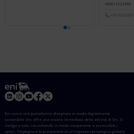
+80011223456
+39 025205
Eni.com è una piattaforma disegnata in modo digitalmente
sostenibile che offre una visione immediata delle attività di Eni. Si
rivolge a tutti, raccontando in modo trasparente e accessibile i
valori, l’impegno e le prospettive di un’impresa tecnologica globale