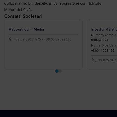
utilizzeranno Eni diesel+, in collaborazione con l’Istituto
Motori del CNR.
Contatti Societari
Rapporti con i Media
Investor Relati
Numero verde azio
+39 02 52031875 - +39 06 59822030
800940924
Numero verde azi
+80011223456
+39 025205