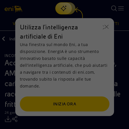
Cerca
VISIONE
AZIONI
PRODOTTI
Utilizza l'intelligenza
artificiale di Eni
Indietro
Media
Comunicati Stampa
Una finestra sul mondo Eni, a tua
Oppure
scopri EnergIA
, la nostra nuova soluzione di intelligenza
disposizione. EnergIA è uno strumento
artificiale.
INCONTRI E ACCORDI
RAFFINAZIONE E BIORAFFINAZIONE
Visione
Azioni
Prodotti
innovativo basato sulle capacità
Accordo tra Eni, Comune di Taranto,
dell’intelligenza artificiale, che può aiutarti
AMAT e AMIU: a Taranto il pieno
a navigare tra i contenuti di eni.com,
Mission e valori
Diversificazione energetica
Casa
trovando subito la risposta alle tue
carburante di autobus e mezzi per la
domande.
Persone e Partnership
Tecnologie per la transizione
Imprese
raccolta dei rifiuti si fa con l’olio delle
Net Zero
Collaborazioni per l'innovazione
Mobilità
fritture
INIZIA ORA
24 gennaio 2019 - 14:33 CET
Modello satellitare
Attività nel mondo