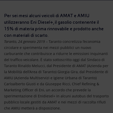
Energia accessibile
Innovazione
Per sei mesi alcuni veicoli di AMAT e AMIU
utilizzeranno Eni Diesel+, il gasolio contenente il
Scenari energetici
15% di materia prima rinnovabile e prodotto anche
con materiali di scarto.
Taranto, 24 gennaio 2019
– Taranto concretizza l’economia
circolare e sperimenta nei mezzi pubblici un nuovo
carburante che contribuisce a ridurre le emissioni inquinanti
del traffico veicolare. È stato sottoscritto oggi dal Sindaco di
Taranto Rinaldo Melucci, dal Presidente di AMAT (Azienda per
la Mobilità dell’Area di Taranto) Giorgia Gira, dal Presidente di
AMIU (Azienda Multiservizi e Igiene Urbana di Taranto)
Carloalberto Giusti e da Giuseppe Ricci, Chief Refining &
Marketing Officer di Eni, un accordo che prevede la
sperimentazione di Enidiesel+ in alcuni autobus del trasporto
pubblico locale gestiti da AMAT e nei mezzi di raccolta rifiuti
che AMIU metterà a disposizione.