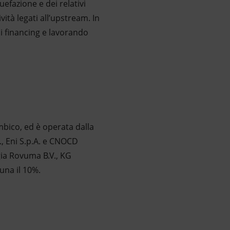
efazione e dei relativi
ità legati all’upstream. In
i financing e lavorando
mbico, ed è operata dalla
, Eni S.p.A. e CNOCD
gia Rovuma B.V., KG
na il 10%.