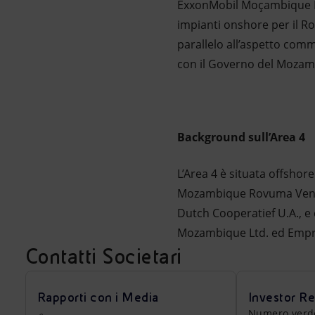
ExxonMobil Moçambique Limi
impianti onshore per il Ro
parallelo all’aspetto comm
con il Governo del Mozamb
Background sull’Area 4
L’Area 4 è situata offshor
Mozambique Rovuma Ventur
Dutch Cooperatief U.A., e 
Mozambique Ltd. ed Empre
Contatti Societari
Rapporti con i Media
Investor Re
Numero verde a