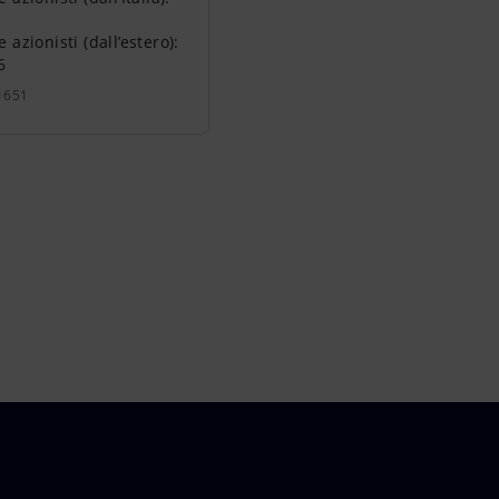
azionisti (dall’estero):
6
1651