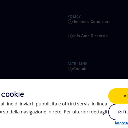
POLICY
Termini e Condizioni
Info Area Riservata
ALTRI LINK
Contatti
Calendario
i cookie
A
Aste e Bandi
l fine di inviarti pubblicità e offrirti servizi in linea
so della navigazione in rete. Per ulteriori dettagli
eniSpace
RIFI
Impost