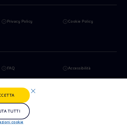
Privacy Policy
Cookie Policy
FAQ
Accessibilità
Newsletter
Intelligenza artificiale
CCETTA
Truffe e Phishing
Whistleblowing
Remit
Alluvioni
UTA TUTTI
azioni cookie