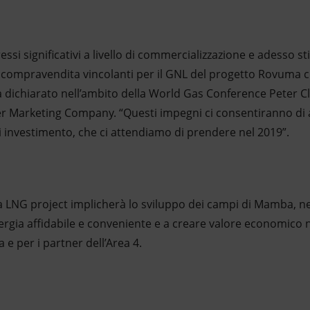
i significativi a livello di commercializzazione e adesso s
 compravendita vincolanti per il GNL del progetto Rovuma co
ha dichiarato nell’ambito della World Gas Conference Peter Cl
 Marketing Company. “Questi impegni ci consentiranno di 
di investimento, che ci attendiamo di prendere nel 2019”.
a LNG project implicherà lo sviluppo dei campi di Mamba, nel
ergia affidabile e conveniente e a creare valore economico n
 per i partner dell’Area 4.