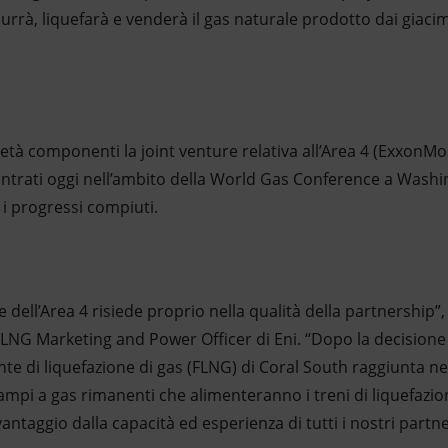
rà, liquefarà e venderà il gas naturale prodotto dai giacim
ietà componenti la joint venture relativa all’Area 4 (ExxonM
ontrati oggi nell’ambito della World Gas Conference a Washin
i progressi compiuti.
ale dell’Area 4 risiede proprio nella qualità della partners
LNG Marketing and Power Officer di Eni. “Dopo la decisione 
giante di liquefazione di gas (FLNG) di Coral South raggiunta 
campi a gas rimanenti che alimenteranno i treni di liquefaz
ntaggio dalla capacità ed esperienza di tutti i nostri partne