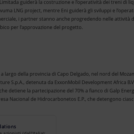
tada guiderà la costruzione e l’operatività dei treni di liqu
vuma LNG project, mentre Eni guiderà gli sviluppi e l’operativ
erciale, i partner stanno anche progredendo nelle attività d
ico per l’approvazione del progetto.
e a largo della provincia di Capo Delgado, nel nord del Moza
e S.p.A., detenuta da ExxonMobil Development Africa B.V.
che detiene la partecipazione del 70% a fianco di Galp Ener
sa Nacional de Hidrocarbonetos E.P., che detengono ciascu
lations
zionisti (dall’Italia):