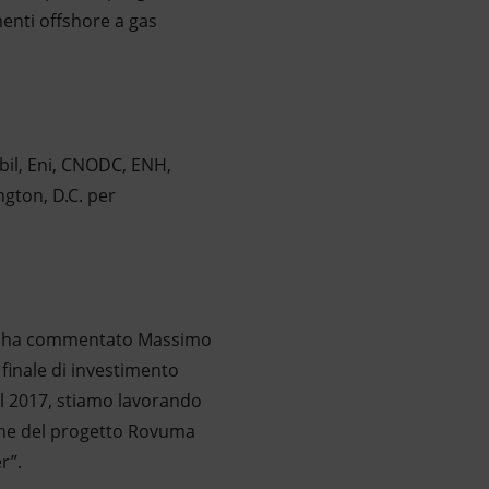
enti offshore a gas
obil, Eni, CNODC, ENH,
gton, D.C. per
hip”, ha commentato Massimo
finale di investimento
nel 2017, stiamo lavorando
ione del progetto Rovuma
r”.