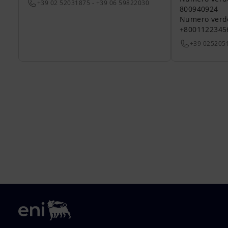
+39 02 52031875 - +39 06 59822030
800940924
Numero verde 
+8001122345
+39 025205