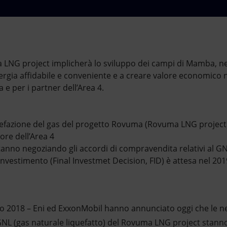
a LNG project implicherà lo sviluppo dei campi di Mamba, nel
ergia affidabile e conveniente e a creare valore economico n
 per i partner dell’Area 4.
quefazione del gas del progetto Rovuma (Rovuma LNG project
ore dell’Area 4
stanno negoziando gli accordi di compravendita relativi al G
 investimento (Final Investmet Decision, FID) è attesa nel 201
o 2018 – Eni ed ExxonMobil hanno annunciato oggi che le neg
NL (gas naturale liquefatto) del Rovuma LNG project stanno