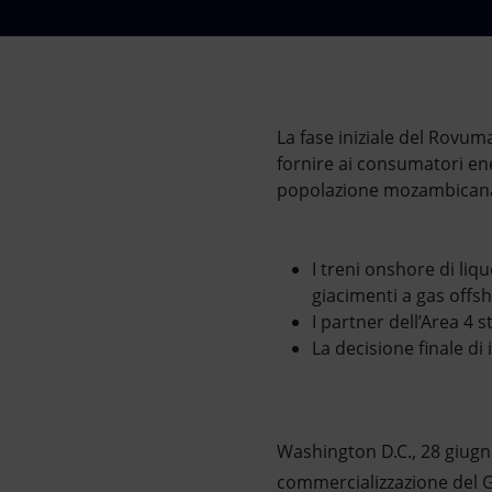
Market Abuse
La fase iniziale del Rovum
fornire ai consumatori en
popolazione mozambicana e
I treni onshore di li
giacimenti a gas offsh
I partner dell’Area 4 
La decisione finale di
Washington D.C., 28 giugn
commercializzazione del G