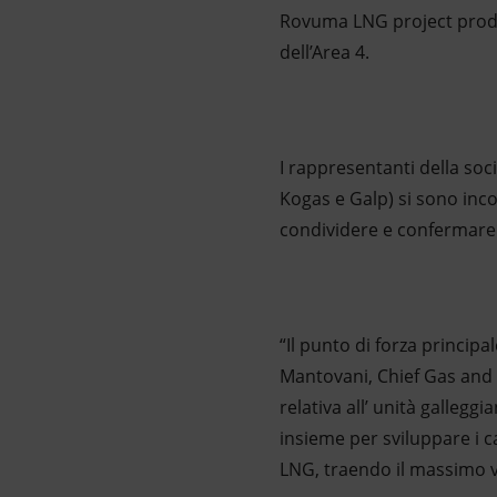
Rovuma LNG project produr
dell’Area 4.
I rappresentanti della soc
Kogas e Galp) si sono inc
condividere e confermare 
“Il punto di forza princip
Mantovani, Chief Gas and 
relativa all’ unità galleg
insieme per sviluppare i 
LNG, traendo il massimo va