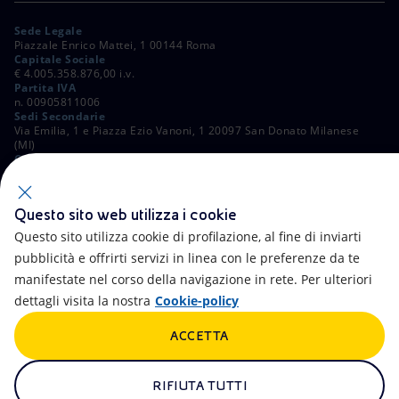
Sede Legale
Piazzale Enrico Mattei, 1 00144 Roma
Capitale Sociale
€ 4.005.358.876,00 i.v.
Partita IVA
n. 00905811006
Sedi Secondarie
Via Emilia, 1 e Piazza Ezio Vanoni, 1 20097 San Donato Milanese
(MI)
C. Fiscale e Registro Imprese di Roma
n. 00484960588
ALTRI LINK
Questo sito web utilizza i cookie
Contatti
FAQ
Questo sito utilizza cookie di profilazione, al fine di inviarti
pubblicità e offrirti servizi in linea con le preferenze da te
Accessibilità
Calendario
manifestate nel corso della navigazione in rete. Per ulteriori
dettagli visita la nostra
Cookie-policy
Newsletter
Intelligenza artificiale
ACCETTA
Aste e Bandi
Truffe e Phishing
Whistleblowing
eniSpace
RIFIUTA TUTTI