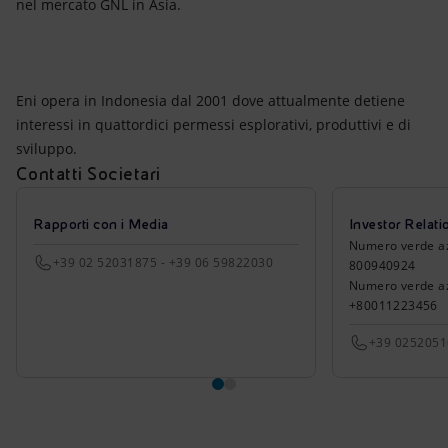
nel mercato GNL in Asia.
Eni opera in Indonesia dal 2001 dove attualmente detiene
interessi in quattordici permessi esplorativi, produttivi e di
sviluppo.
Contatti Societari
Rapporti con i Media
Investor Relati
Numero verde azio
+39 02 52031875 - +39 06 59822030
800940924
Numero verde azi
+80011223456
+39 025205