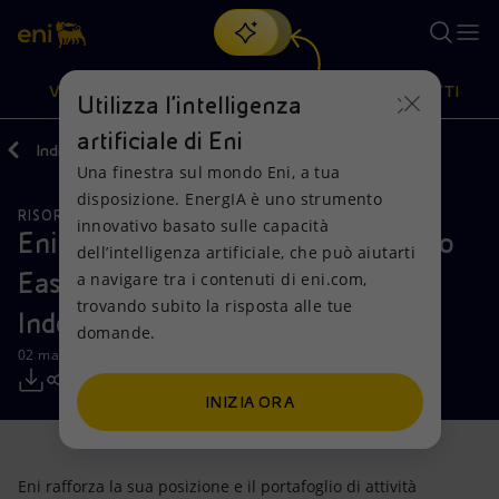
Cerca
VISIONE
AZIONI
PRODOTTI
Utilizza l'intelligenza
artificiale di Eni
Indietro
Media
Comunicati Stampa
Una finestra sul mondo Eni, a tua
Oppure
scopri EnergIA
, la nostra nuova soluzione di intelligenza
disposizione. EnergIA è uno strumento
artificiale.
RISORSE NATURALI
Visione
Azioni
Prodotti
innovativo basato sulle capacità
Eni si aggiudica il blocco esplorativo
dell’intelligenza artificiale, che può aiutarti
East Ganal nel Bacino di Kutei in
a navigare tra i contenuti di eni.com,
Mission e valori
Diversificazione energetica
Casa
trovando subito la risposta alle tue
Indonesia
domande.
Persone e Partnership
Tecnologie per la transizione
Imprese
02 maggio 2018 - 09:30 CEST
Net Zero
Collaborazioni per l'innovazione
Mobilità
INIZIA ORA
Modello satellitare
Attività nel mondo
Eni rafforza la sua posizione e il portafoglio di attività