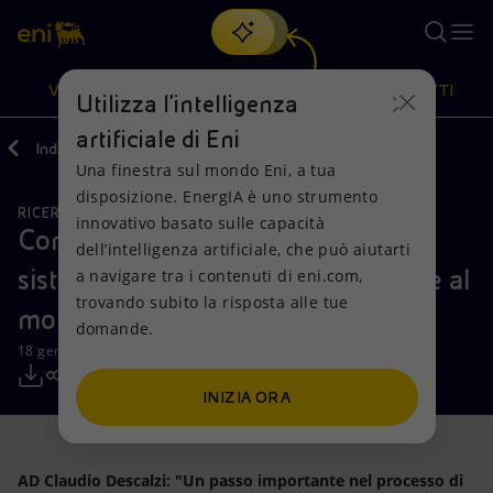
Cerca
VISIONE
AZIONI
PRODOTTI
Utilizza l'intelligenza
artificiale di Eni
Indietro
Media
Comunicati Stampa
Una finestra sul mondo Eni, a tua
Oppure
scopri EnergIA
, la nostra nuova soluzione di intelligenza
disposizione. EnergIA è uno strumento
artificiale.
RICERCA, SVILUPPO E TECNOLOGIA
Visione
Azioni
Prodotti
innovativo basato sulle capacità
Con l’avvio dell’HPC4, Eni ha il
dell’intelligenza artificiale, che può aiutarti
sistema di supercalcolo più potente al
a navigare tra i contenuti di eni.com,
Mission e valori
Diversificazione energetica
Casa
trovando subito la risposta alle tue
mondo a livello industriale
domande.
Persone e Partnership
Tecnologie per la transizione
Imprese
18 gennaio 2018 - 10:21 CET
Net Zero
Collaborazioni per l'innovazione
Mobilità
INIZIA ORA
Modello satellitare
Attività nel mondo
AD Claudio Descalzi: "Un passo importante nel processo di