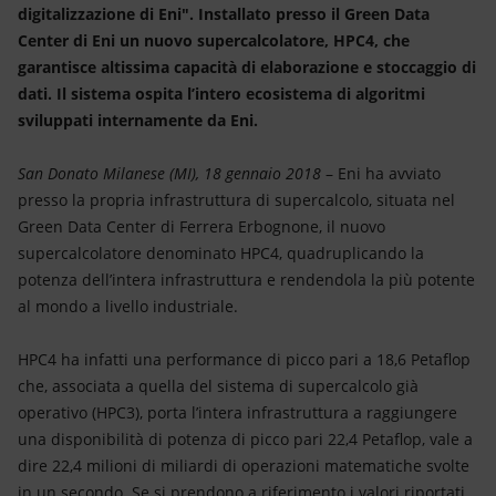
Energia accessibile
digitalizzazione di Eni". Installato presso il Green Data
Center di Eni un nuovo supercalcolatore, HPC4, che
Innovazione
garantisce altissima capacità di elaborazione e stoccaggio di
dati. Il sistema ospita l’intero ecosistema di algoritmi
Scenari energetici
sviluppati internamente da Eni.
San Donato Milanese (MI), 18 gennaio 2018
– Eni ha avviato
presso la propria infrastruttura di supercalcolo, situata nel
Green Data Center di Ferrera Erbognone, il nuovo
supercalcolatore denominato HPC4, quadruplicando la
potenza dell’intera infrastruttura e rendendola la più potente
al mondo a livello industriale.
HPC4 ha infatti una performance di picco pari a 18,6 Petaflop
che, associata a quella del sistema di supercalcolo già
operativo (HPC3), porta l’intera infrastruttura a raggiungere
una disponibilità di potenza di picco pari 22,4 Petaflop, vale a
dire 22,4 milioni di miliardi di operazioni matematiche svolte
in un secondo. Se si prendono a riferimento i valori riportati