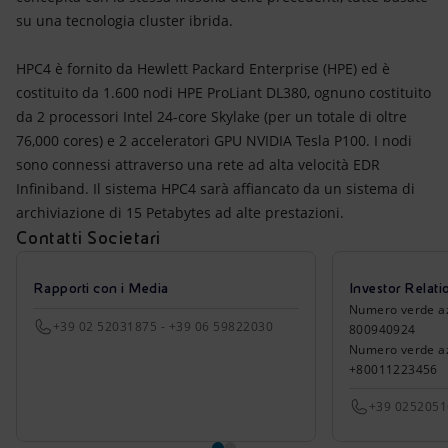
su una tecnologia cluster ibrida.
HPC4 è fornito da Hewlett Packard Enterprise (HPE) ed è
costituito da 1.600 nodi HPE ProLiant DL380, ognuno costituito
da 2 processori Intel 24-core Skylake (per un totale di oltre
76,000 cores) e 2 acceleratori GPU NVIDIA Tesla P100. I nodi
sono connessi attraverso una rete ad alta velocità EDR
Infiniband. Il sistema HPC4 sarà affiancato da un sistema di
archiviazione di 15 Petabytes ad alte prestazioni.
Contatti Societari
Rapporti con i Media
Investor Relati
Numero verde azio
+39 02 52031875 - +39 06 59822030
800940924
Numero verde azi
+80011223456
+39 025205