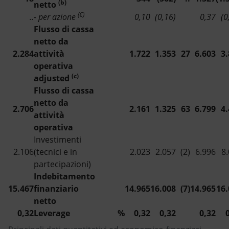
(b)
netto
(€)
..
- per azione
0,10
(0,16)
0,37
(0
Flusso di cassa
netto da
2.284
attività
1.722
1.353
27
6.603
3
operativa
(c)
adjusted
Flusso di cassa
netto da
2.706
2.161
1.325
63
6.799
4
attività
operativa
Investimenti
2.106
(tecnici e in
2.023
2.057
(2)
6.996
8
partecipazioni)
Indebitamento
15.467
finanziario
14.965
16.008
(7)
14.965
16.
netto
0,32
Leverage
%
0,32
0,32
0,32