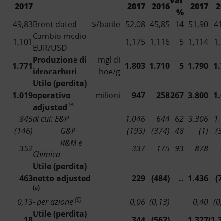
var
Energia accessibile
2017
2017
2016
2017
2
%
49,83
Brent dated
$/barile
52,08
45,85
14
51,90
4
Innovazione
Cambio medio
1,101
1,175
1,116
5
1,114
1
EUR/USD
Scenari energetici
Produzione di
mgl di
1.771
1.803
1.710
5
1.790
1
idrocarburi
boe/g
Utile (perdita)
1.019
operativo
milioni
947
258
267
3.800
1
(a)
adjusted
845
di cui: E&P
1.046
644
62
3.306
1
(146)
G&P
(193)
(374)
48
(1)
(
R&M e
352
337
175
93
878
Chimica
Utile (perdita)
463
netto adjusted
229
(484)
..
1.436
(
(a)
(€)
0,13
- per azione
0,06
(0,13)
0,40
(0
Utile (perdita)
18
344
(562)
..
1.327
(1.