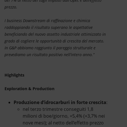
del 7% al netto dei tagli imposti dall’Opec e dell’effetto
prezzo.
I business Downstream di raffinazione e chimica
raddoppiando il risultato superano le aspettative
beneficiando del nuovo assetto industriale ottimizzato in
grado di cogliere le opportunità di crescita del mercato.
In G&P abbiamo raggiunto il pareggio strutturale e
prevediamo un risultato positivo nell’intero anno.”
Highlights
Exploration & Production
Produzione d’idrocarburi in forte crescita
:
nel terzo trimestre conseguiti 1,8
milioni di boe/giorno, +5,4% (+3,7% nei
nove mesi); al netto dell’effetto prezzo