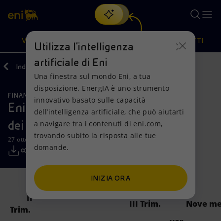
Cerca
VISIONE
AZIONI
PRODOTTI
Utilizza l'intelligenza
artificiale di Eni
Indietro
Media
Comunicati Stampa
Una finestra sul mondo Eni, a tua
Oppure
scopri EnergIA
, la nostra nuova soluzione di intelligenza
disposizione. EnergIA è uno strumento
artificiale.
FINANZA, STRATEGIA E REPORT
Visione
Azioni
Prodotti
innovativo basato sulle capacità
Eni: risultati del terzo trimestre e
dell’intelligenza artificiale, che può aiutarti
dei nove mesi 2017
a navigare tra i contenuti di eni.com,
Mission e valori
Diversificazione energetica
Casa
trovando subito la risposta alle tue
27 ottobre 2017 - 07:47 CEST
domande.
Persone e Partnership
Tecnologie per la transizione
Imprese
Net Zero
Collaborazioni per l'innovazione
Mobilità
INIZIA ORA
II
Modello satellitare
Attività nel mondo
III Trim.
Nove me
Trim.