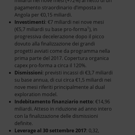
miliardi nei nove mesi (+72%) al netto di un
pagamento straordinario d’imposta in
Angola per €0,15 miliardi.
Investimenti
: €7 miliardi nei nove mesi
1
(€5,7 miliardi su base pro-forma
), in
progressiva decelerazione dopo il picco
dovuto alla finalizzazione dei grandi
progetti avviati come da programma nella
prima parte del 2017. Copertura organica
capex pro-forma a circa il 120%.
Dismissioni
: previsti incassi di €3,7 miliardi
su base annua, di cui circa €1,5 miliardi nei
nove mesi riferiti principalmente al dual
exploration model.
Indebitamento finanziario netto
: €14,96
miliardi. Atteso in riduzione ad anno intero
con la finalizzazione delle dismissioni
definite.
Leverage al 30 settembre 2017
: 0,32,