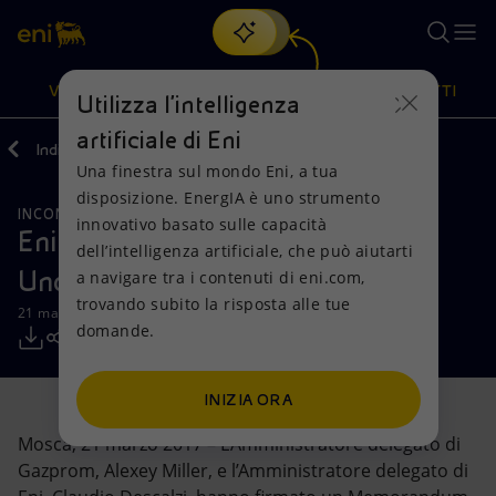
Cerca
VISIONE
AZIONI
PRODOTTI
Utilizza l'intelligenza
artificiale di Eni
Indietro
Media
Comunicati Stampa
Una finestra sul mondo Eni, a tua
Oppure
scopri EnergIA
, la nostra nuova soluzione di intelligenza
disposizione. EnergIA è uno strumento
artificiale.
INCONTRI E ACCORDI
Visione
Azioni
Prodotti
innovativo basato sulle capacità
Eni: firmato Memorandum of
dell’intelligenza artificiale, che può aiutarti
Understanding con Gazprom
a navigare tra i contenuti di eni.com,
Mission e valori
Diversificazione energetica
Casa
trovando subito la risposta alle tue
21 marzo 2017 - 12:34 CET
domande.
Persone e Partnership
Tecnologie per la transizione
Imprese
Net Zero
Collaborazioni per l'innovazione
Mobilità
INIZIA ORA
Mosca, 21 marzo 2017 – L’Amministratore delegato di
Modello satellitare
Attività nel mondo
Gazprom, Alexey Miller, e l’Amministratore delegato di