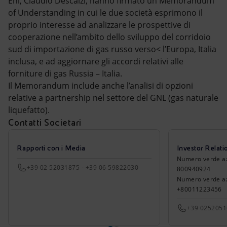
Eni, Claudio Descalzi, hanno firmato un Memorandum
Energia accessibile
of Understanding in cui le due società esprimono il
proprio interesse ad analizzare le prospettive di
Innovazione
cooperazione nell’ambito dello sviluppo del corridoio
sud di importazione di gas russo verso< l’Europa, Italia
Scenari energetici
inclusa, e ad aggiornare gli accordi relativi alle
forniture di gas Russia – Italia.
Il Memorandum include anche l’analisi di opzioni
relative a partnership nel settore del GNL (gas naturale
liquefatto).
Contatti Societari
Rapporti con i Media
Investor Relati
Numero verde azio
+39 02 52031875 - +39 06 59822030
800940924
Numero verde azi
+80011223456
+39 025205