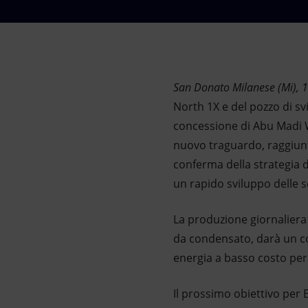
Market Abuse
San Donato Milanese (Mi),
North 1X e del pozzo di s
concessione di Abu Madi We
nuovo traguardo, raggiunto
conferma della strategia d
un rapido sviluppo delle s
La produzione giornaliera 
da condensato, darà un con
energia a basso costo per 
Il prossimo obiettivo per 