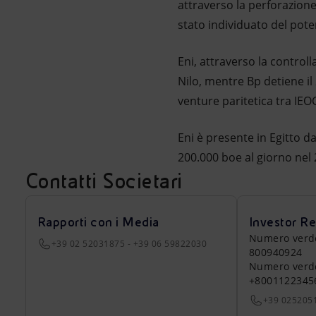
attraverso la perforazione 
stato individuato del poten
Eni, attraverso la control
Nilo, mentre Bp detiene il
venture paritetica tra IEO
Eni è presente in Egitto 
200.000 boe al giorno nel 
Contatti Societari
Rapporti con i Media
Investor Re
Numero verde a
+39 02 52031875 - +39 06 59822030
800940924
Numero verde 
+8001122345
+39 025205