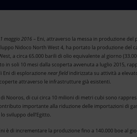
 11 maggio 2016
– Eni, attraverso la messa in produzione del
viluppo Nidoco North West 4, ha portato la produzione del 
st, a circa 65.000 barili di olio equivalente al giorno (33.0
 in soli 10 mesi dalla scoperta avvenuta a luglio 2015, rap
i Eni di esplorazione
near field
indirizzata su attività a elev
coperte attraverso le infrastrutture già esistenti.
di Nooros, di cui circa 10 milioni di metri cubi sono rapprese
tributo importante alla riduzione delle importazioni di gas 
lo sviluppo dell’Egitto.
Eni è di incrementare la produzione fino a 140.000 boe al gio