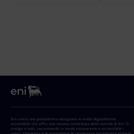
Eni.com è una piattaforma disegnata in modo digitalmente
sostenibile che offre una visione immediata delle attività di Eni. Si
rivolge a tutti, raccontando in modo trasparente e accessibile i
valori, l’impegno e le prospettive di un’impresa tecnologica globale