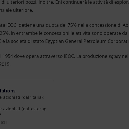
di ulteriori pozzi. Inoltre, Eni continuerà le attività di esplo
ziale ulteriore.
lata IEOC, detiene una quota del 75% nella concessione di Ab
 25%. In entrambe le concessioni le attività sono operate da 
C e la società di stato Egyptian General Petroleum Corporat
dal 1954 dove opera attraverso IEOC. La produzione
equity
nel
2015.
lations
zionisti (dall’Italia):
azionisti (dall’estero):
6
1651