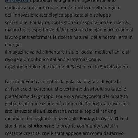
(
eniday.com
), piattaforma digitale in inglese e italiano
Energia accessibile
dedicata al racconto delle nuove frontiere dell'energia e
dell'innovazione tecnologica applicata allo sviluppo
Innovazione
sostenibile. Eniday racconta storie di esplorazione e ricerca,
ma anche le esperienze delle persone che ogni giorno sono al
Scenari energetici
lavoro per trasformare le risorse naturali della nostra Terra in
energia.
Il magazine va ad alimentare i siti e i social media di Eni e si
rivolge a un pubblico italiano e internazionale,
raggiungendolo nelle decine di Paesi in cui la Società opera.
L’arrivo di Eniday completa la galassia digitale di Eni e la
arricchisce di contenuti che verranno distribuiti su tutte le
piattaforme del gruppo. Eni è ora protagonista del dibattito
globale sull’innovazione nel campo dell’energia, attraverso il
sito istituzionale
Eni.com
(che resta al top del ranking
mondiale dei migliori siti aziendali),
Eniday
, la rivista
Oil
e il
sito di analisi
Abo.net
e la propria community social in
costante crescita, che è stata appena arricchita dall’arrivo