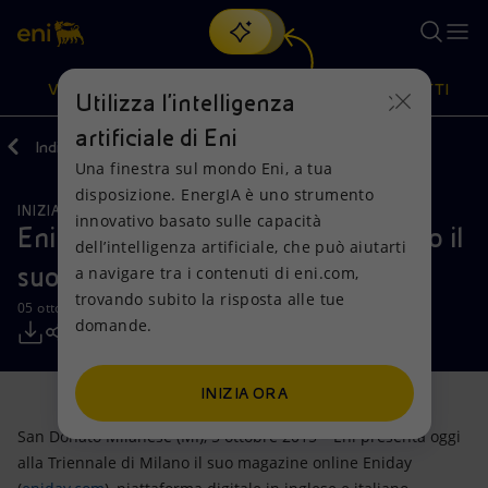
Cerca
VISIONE
AZIONI
PRODOTTI
Utilizza l'intelligenza
artificiale di Eni
Indietro
Media
Comunicati Stampa
Una finestra sul mondo Eni, a tua
Oppure
scopri EnergIA
, la nostra nuova soluzione di intelligenza
disposizione. EnergIA è uno strumento
artificiale.
INIZIATIVE PER I TERRITORI
Visione
Azioni
Prodotti
innovativo basato sulle capacità
Eni presenta alla Triennale di Milano il
dell’intelligenza artificiale, che può aiutarti
suo magazine online Eniday
a navigare tra i contenuti di eni.com,
Mission e valori
Diversificazione energetica
Casa
trovando subito la risposta alle tue
05 ottobre 2015 - 11:15 CEST
domande.
Persone e Partnership
Tecnologie per la transizione
Imprese
Net Zero
Collaborazioni per l'innovazione
Mobilità
INIZIA ORA
San Donato Milanese (MI), 5 ottobre 2015 – Eni presenta oggi
Modello satellitare
Attività nel mondo
alla Triennale di Milano il suo magazine online Eniday