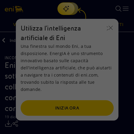
Cerca
VISIONE
AZIONI
PRODOTTI
Utilizza l'intelligenza
artificiale di Eni
Indietro
Media
Comunicati Stampa
Una finestra sul mondo Eni, a tua
Oppure
scopri EnergIA
, la nostra nuova soluzione di intelligenza
disposizione. EnergIA è uno strumento
artificiale.
INCONTRI E ACCORDI
SOSTENIBILITÀ
Visione
Azioni
Prodotti
innovativo basato sulle capacità
Eni e Transparency International
dell’intelligenza artificiale, che può aiutarti
sottoscrivono accordo di
a navigare tra i contenuti di eni.com,
Mission e valori
Diversificazione energetica
Casa
trovando subito la risposta alle tue
collaborazione per una ricerca
domande.
Persone e Partnership
Tecnologie per la transizione
Imprese
congiunta in materia di anti-
Net Zero
Collaborazioni per l'innovazione
Mobilità
corruzione
INIZIA ORA
19 dicembre 2013 - 17:00 CET
Modello satellitare
Attività nel mondo