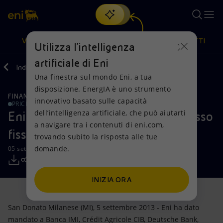
Cerca
VISIONE
AZIONI
PRODOTTI
Utilizza l'intelligenza
artificiale di Eni
Indietro
Media
Comunicati Stampa
Una finestra sul mondo Eni, a tua
Oppure
scopri EnergIA
, la nostra nuova soluzione di intelligenza
disposizione. EnergIA è uno strumento
artificiale.
FINANZA, STRATEGIA E REPORT
Visione
Azioni
Prodotti
innovativo basato sulle capacità
PRICE SENSITIVE
dell’intelligenza artificiale, che può aiutarti
Eni: emissione obbligazionaria a tasso
a navigare tra i contenuti di eni.com,
Mission e valori
Diversificazione energetica
Casa
fisso
trovando subito la risposta alle tue
domande.
05 settembre 2013 - 09:50 CEST
Persone e Partnership
Tecnologie per la transizione
Imprese
Net Zero
Collaborazioni per l'innovazione
Mobilità
INIZIA ORA
Modello satellitare
Attività nel mondo
San Donato Milanese (MI), 5 settembre 2013 - Eni ha dato
mandato a Banca IMI, Crédit Agricole CIB, Deutsche Bank,