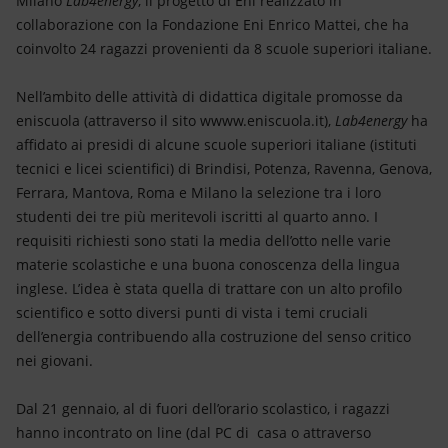
Milano
Lab4energy
, il progetto di Eni realizzato in
Energia accessibile
collaborazione con la Fondazione Eni Enrico Mattei, che ha
coinvolto 24 ragazzi provenienti da 8 scuole superiori italiane.
Innovazione
Nell’ambito delle attività di didattica digitale promosse da
Scenari energetici
eniscuola (attraverso il sito wwww.eniscuola.it),
Lab4energy
ha
affidato ai presidi di alcune scuole superiori italiane (istituti
tecnici e licei scientifici) di Brindisi, Potenza, Ravenna, Genova,
Ferrara, Mantova, Roma e Milano la selezione tra i loro
studenti dei tre più meritevoli iscritti al quarto anno. I
requisiti richiesti sono stati la media dell’otto nelle varie
materie scolastiche e una buona conoscenza della lingua
inglese. L’idea è stata quella di trattare con un alto profilo
scientifico e sotto diversi punti di vista i temi cruciali
dell’energia contribuendo alla costruzione del senso critico
nei giovani.
Dal 21 gennaio, al di fuori dell’orario scolastico, i ragazzi
hanno incontrato on line (dal PC di casa o attraverso