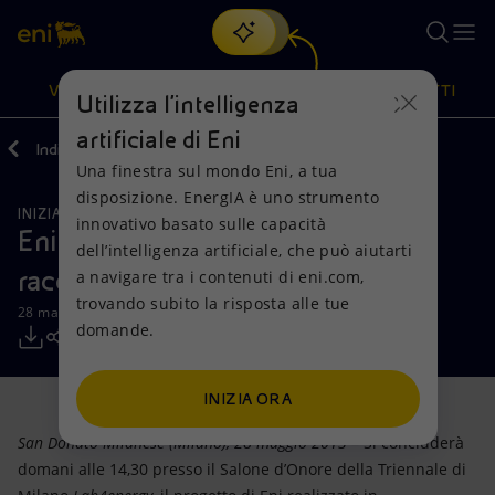
Cerca
VISIONE
AZIONI
PRODOTTI
Utilizza l'intelligenza
artificiale di Eni
Indietro
Media
Comunicati Stampa
Una finestra sul mondo Eni, a tua
Oppure
scopri EnergIA
, la nostra nuova soluzione di intelligenza
disposizione. EnergIA è uno strumento
artificiale.
INIZIATIVE PER I TERRITORI
Visione
Azioni
Prodotti
innovativo basato sulle capacità
Eni presenta Lab4energy, l'energia
dell’intelligenza artificiale, che può aiutarti
raccontata ai giovani
a navigare tra i contenuti di eni.com,
Mission e valori
Diversificazione energetica
Casa
trovando subito la risposta alle tue
28 maggio 2013 - 10:05 CEST
domande.
Persone e Partnership
Tecnologie per la transizione
Imprese
Net Zero
Collaborazioni per l'innovazione
Mobilità
INIZIA ORA
San Donato Milanese (Milano), 28 maggio 2013
– Si concluderà
Modello satellitare
Attività nel mondo
domani alle 14,30 presso il Salone d’Onore della Triennale di