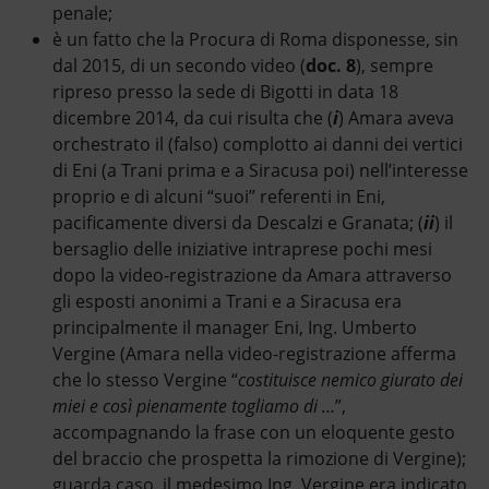
penale;
è un fatto che la Procura di Roma disponesse, sin
dal 2015, di un secondo video (
doc. 8
), sempre
ripreso presso la sede di Bigotti in data 18
dicembre 2014, da cui risulta che (
i
) Amara aveva
orchestrato il (falso) complotto ai danni dei vertici
di Eni (a Trani prima e a Siracusa poi) nell’interesse
proprio e di alcuni “suoi” referenti in Eni,
pacificamente diversi da Descalzi e Granata; (
ii
) il
bersaglio delle iniziative intraprese pochi mesi
dopo la video-registrazione da Amara attraverso
gli esposti anonimi a Trani e a Siracusa era
principalmente il manager Eni, Ing. Umberto
Vergine (Amara nella video-registrazione afferma
che lo stesso Vergine “
costituisce nemico giurato dei
miei e così pienamente togliamo di …
”,
accompagnando la frase con un eloquente gesto
del braccio che prospetta la rimozione di Vergine);
guarda caso, il medesimo Ing. Vergine era indicato