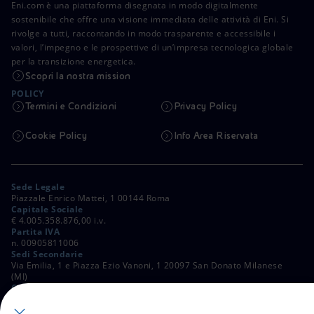
Eni.com è una piattaforma disegnata in modo digitalmente
sostenibile che offre una visione immediata delle attività di Eni. Si
rivolge a tutti, raccontando in modo trasparente e accessibile i
valori, l’impegno e le prospettive di un’impresa tecnologica globale
per la transizione energetica.
Scopri la nostra mission
POLICY
Termini e Condizioni
Privacy Policy
Cookie Policy
Info Area Riservata
Sede Legale
Piazzale Enrico Mattei, 1 00144 Roma
Capitale Sociale
€ 4.005.358.876,00 i.v.
Partita IVA
n. 00905811006
Sedi Secondarie
Via Emilia, 1 e Piazza Ezio Vanoni, 1 20097 San Donato Milanese
(MI)
C. Fiscale e Registro Imprese di Roma
n. 00484960588