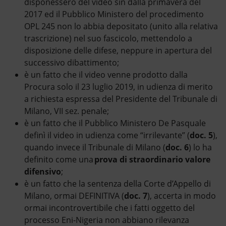
disponessero del video sin dalla primavera del
2017 ed il Pubblico Ministero del procedimento
OPL 245 non lo abbia depositato (unito alla relativa
trascrizione) nel suo fascicolo, mettendolo a
disposizione delle difese, neppure in apertura del
successivo dibattimento;
è un fatto che il video venne prodotto dalla
Procura solo il 23 luglio 2019, in udienza di merito
a richiesta espressa del Presidente del Tribunale di
Milano, VII sez. penale;
è un fatto che il Pubblico Ministero De Pasquale
definì il video in udienza come “irrilevante” (
doc. 5
),
quando invece il Tribunale di Milano (
doc. 6
) lo ha
definito come una
prova di straordinario valore
difensivo
;
è un fatto che la sentenza della Corte d’Appello di
Milano, ormai DEFINITIVA (
doc. 7
), accerta in modo
ormai incontrovertibile che i fatti oggetto del
processo Eni-Nigeria non abbiano rilevanza