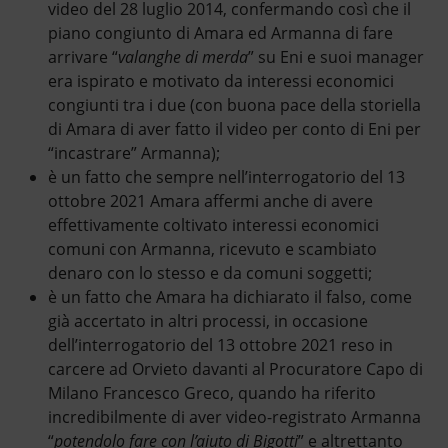
video del 28 luglio 2014, confermando così che il
piano congiunto di Amara ed Armanna di fare
arrivare “
valanghe di merda
” su Eni e suoi manager
era ispirato e motivato da interessi economici
congiunti tra i due (con buona pace della storiella
di Amara di aver fatto il video per conto di Eni per
“incastrare” Armanna);
è un fatto che sempre nell’interrogatorio del 13
ottobre 2021 Amara affermi anche di avere
effettivamente coltivato interessi economici
comuni con Armanna, ricevuto e scambiato
denaro con lo stesso e da comuni soggetti;
è un fatto che Amara ha dichiarato il falso, come
già accertato in altri processi, in occasione
dell’interrogatorio del 13 ottobre 2021 reso in
carcere ad Orvieto davanti al Procuratore Capo di
Milano Francesco Greco, quando ha riferito
incredibilmente di aver video-registrato Armanna
“
potendolo fare con l’aiuto di Bigotti
” e altrettanto