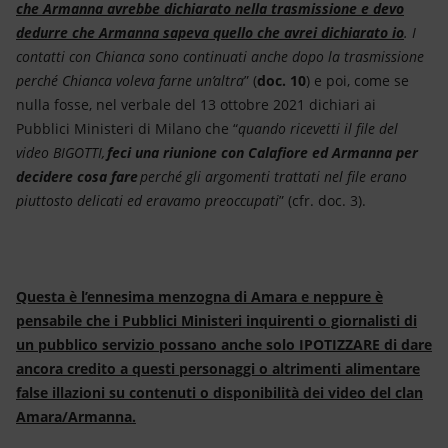
che Armanna avrebbe dichiarato nella trasmissione e devo
dedurre che Armanna sapeva quello che avrei dichiarato io
. I
contatti con Chianca sono continuati anche dopo la trasmissione
perché Chianca voleva farne un’altra
” (
doc. 10
) e poi, come se
nulla fosse, nel verbale del 13 ottobre 2021 dichiari ai
Pubblici Ministeri di Milano che “
quando ricevetti il file del
video BIGOTTI,
feci una riunione con Calafiore ed Armanna per
decidere cosa fare
perché gli argomenti trattati nel file erano
piuttosto delicati ed eravamo preoccupati
” (cfr. doc. 3).
Questa è l’ennesima menzogna di Amara e neppure è
pensabile che i Pubblici Ministeri inquirenti o giornalisti di
un pubblico servizio possano anche solo IPOTIZZARE di dare
ancora credito a questi personaggi o altrimenti alimentare
false illazioni su contenuti o disponibilità dei video del clan
Amara/Armanna.