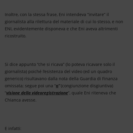
Inoltre, con la stessa frase, Eni intendeva “invitare” il
giornalista alla rilettura del materiale di cui lo stesso, e non
ENI, evidentemente disponeva e che Eni aveva altrimenti
ricostruito.
Si dice appunto “che si ricava” (lo poteva ricavare solo il
giornalista) poiché l’esistenza del video (ed un quadro
generico) risultavano dalla nota della Guardia di Finanza
omissata; segue poi una “
o
”
(congiunzione disgiuntiva)
“
visione della videoregistrazione
”, quale Eni riteneva che
Chianca avesse.
E infatti: