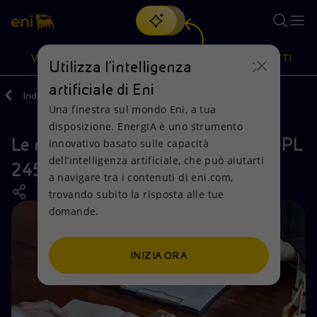
Cerca
VISIONE
AZIONI
PRODOTTI
Utilizza l'intelligenza
artificiale di Eni
Indietro
Media
Caso OPL 245
Una finestra sul mondo Eni, a tua
Oppure
scopri EnergIA
, la nostra nuova soluzione di intelligenza
disposizione. EnergIA è uno strumento
artificiale.
Le nostre risposte a Report: caso OPL
Visione
Azioni
Prodotti
innovativo basato sulle capacità
dell’intelligenza artificiale, che può aiutarti
245
a navigare tra i contenuti di eni.com,
Mission e valori
Diversificazione energetica
Casa
trovando subito la risposta alle tue
domande.
Persone e Partnership
Tecnologie per la transizione
Imprese
Net Zero
Collaborazioni per l'innovazione
Mobilità
INIZIA ORA
Modello satellitare
Attività nel mondo