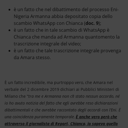
è un fatto che nel dibattimento del processo Eni-
Nigeria Armanna abbia depositato copia dello
scambio WhatsApp con Chianca (
doc. 9
);
è un fatto che in tale scambio di WhatsApp è
Chianca che manda ad Armanna quantomento la
trascrizione integrale del video;
è un fatto che tale trascrizione integrale provenga
da Amara stesso.
È un fatto incredibile, ma purtroppo vero, che Amara nel
verbale del 2 dicembre 2019 dichiari ai Pubblici Ministeri di
Milano che “
tra me e Armanna non c’è stato nessun accordo, né
io ho avuto notizia del fatto che egli avrebbe reso dichiarazioni
dibattimentali e che avrebbe raccontato degli accordi con l’Eni. È
una coincidenza puramente temporale.
È anche vero però che
attraverso il giornalista di Report, Chianca, io sapevo quello