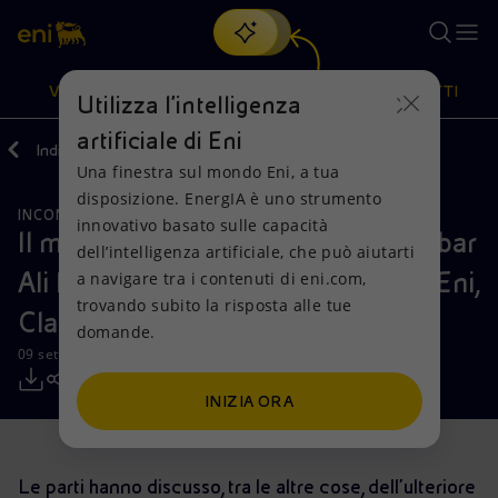
Cerca
VISIONE
AZIONI
PRODOTTI
Utilizza l'intelligenza
artificiale di Eni
Indietro
Media
Comunicati Stampa
Una finestra sul mondo Eni, a tua
Oppure
scopri EnergIA
, la nostra nuova soluzione di intelligenza
disposizione. EnergIA è uno strumento
artificiale.
INCONTRI E ACCORDI
Visione
Azioni
Prodotti
innovativo basato sulle capacità
Il ministro del petrolio iracheno Jabbar
dell’intelligenza artificiale, che può aiutarti
Ali Hussein Luaibi incontra l'AD di Eni,
a navigare tra i contenuti di eni.com,
Mission e valori
Diversificazione energetica
Casa
trovando subito la risposta alle tue
Claudio Descalzi
domande.
Persone e Partnership
Tecnologie per la transizione
Imprese
09 settembre 2018 - 14:50 CEST
Net Zero
Collaborazioni per l'innovazione
Mobilità
INIZIA ORA
Modello satellitare
Attività nel mondo
Le parti hanno discusso, tra le altre cose, dell'ulteriore