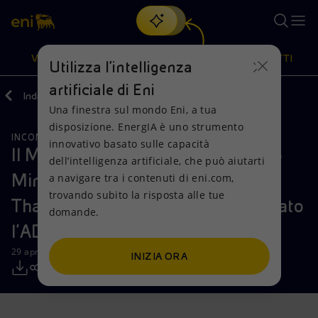
Cerca
VISIONE
AZIONI
PRODOTTI
Utilizza l'intelligenza
artificiale di Eni
Indietro
Media
Comunicati Stampa
Una finestra sul mondo Eni, a tua
Oppure
scopri EnergIA
, la nostra nuova soluzione di intelligenza
disposizione. EnergIA è uno strumento
artificiale.
INCONTRI E ACCORDI
Visione
Azioni
Prodotti
innovativo basato sulle capacità
Il Ministro del petrolio e Vice Primo
dell’intelligenza artificiale, che può aiutarti
Ministro per l’energia iracheno,
a navigare tra i contenuti di eni.com,
Mission e valori
Diversificazione energetica
Casa
trovando subito la risposta alle tue
Thamir A. Al-Ghadhban, ha incontrato
domande.
Persone e Partnership
Tecnologie per la transizione
Imprese
l'AD di Eni, Claudio Descalzi
Net Zero
Collaborazioni per l'innovazione
Mobilità
29 aprile 2019 - 10:25 CEST
INIZIA ORA
Modello satellitare
Attività nel mondo