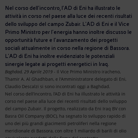
Energia accessibile
Nel corso dell’incontro, l’AD di Eni ha illustrato le
attività in corso nel paese alla luce dei recenti risultati
Innovazione
dello sviluppo del campo Zubair. L’AD di Eni e il Vice
Primo Ministro per l'energia hanno inoltre discusso le
Scenari energetici
opportunità future e l’avanzamento dei progetti
sociali attualmente in corso nella regione di Bassora.
L’AD di Eni ha inoltre evidenziato le potenziali
sinergie legate ai progetti energetici in Iraq.
Baghdad, 29 Aprile 2019
- Il Vice Primo Ministro iracheno,
Thamir A. Al Ghadhban, e l'Amministratore delegato di Eni,
Claudio Descalzi si sono incontrati oggi a Baghdad.
Nel corso dell’incontro, l’AD di Eni ha illustrato le attività in
corso nel paese alla luce dei recenti risultati dello sviluppo
del campo Zubair. Il progetto, realizzato da Eni Iraq BV con
Basra Oil Company (BOC), ha segnato lo sviluppo rapido di
uno dei più grandi giacimenti petroliferi nella regione
meridionale di Bassora, con oltre 1 miliardo di barili di olio