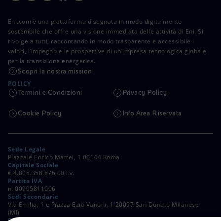
Eni.com è una piattaforma disegnata in modo digitalmente
sostenibile che offre una visione immediata delle attività di Eni. Si
rivolge a tutti, raccontando in modo trasparente e accessibile i
valori, l’impegno e le prospettive di un’impresa tecnologica globale
per la transizione energetica.
Scopri la nostra mission
POLICY
Termini e Condizioni
Privacy Policy
Cookie Policy
Info Area Riservata
Sede Legale
Piazzale Enrico Mattei, 1 00144 Roma
Capitale Sociale
€ 4.005.358.876,00 i.v.
Partita IVA
n. 00905811006
Sedi Secondarie
Via Emilia, 1 e Piazza Ezio Vanoni, 1 20097 San Donato Milanese
(MI)
C. Fiscale e Registro Imprese di Roma