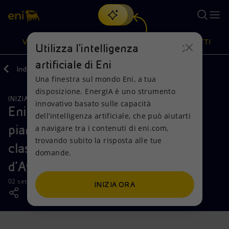
Cerca
VISIONE
AZIONI
PRODOTTI
Utilizza l'intelligenza
artificiale di Eni
Indietro
Media
News
Una finestra sul mondo Eni, a tua
Oppure
scopri EnergIA
, la nostra nuova soluzione di intelligenza
disposizione. EnergIA è uno strumento
artificiale.
INIZIATIVE PER I TERRITORI
Visione
Azioni
Prodotti
innovativo basato sulle capacità
Eni lancia la campagna di
dell’intelligenza artificiale, che può aiutarti
piantumazione nella foresta
a navigare tra i contenuti di eni.com,
Mission e valori
Diversificazione energetica
Casa
trovando subito la risposta alle tue
classificata di Massa-Mé, in Costa
domande.
Persone e Partnership
Tecnologie per la transizione
Imprese
d’Avorio
Net Zero
Collaborazioni per l'innovazione
Mobilità
02 settembre 2025 - 15:00 CEST
INIZIA ORA
Modello satellitare
Attività nel mondo