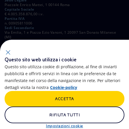
Sede Legale
Piazzale Enrico Mattei, 1 00144 Roma
Capitale Sociale
€ 4.005.358.876,00 i.v.
Partita IVA
n. 00905811006
Sedi Secondarie
Via Emilia, 1 e Piazza Ezio Vanoni, 1 20097 San Donato Milanese
(MI)
C. Fiscale e Registro Imprese di Roma
n. 00484960588
ALTRI LINK
Questo sito web utilizza i cookie
Contatti
FAQ
Questo sito utilizza cookie di profilazione, al fine di inviarti
pubblicità e offrirti servizi in linea con le preferenze da te
Accessibilità
Calendario
manifestate nel corso della navigazione in rete. Per ulteriori
dettagli visita la nostra
Cookie-policy
Newsletter
Intelligenza artificiale
ACCETTA
Aste e Bandi
Truffe e Phishing
Whistleblowing
eniSpace
RIFIUTA TUTTI
Remit
Alluvioni
Impostazioni cookie