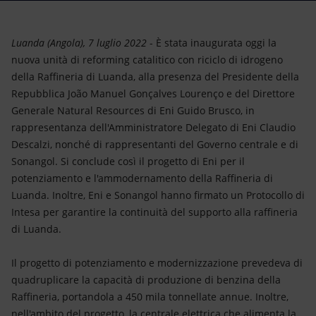
Energia accessibile
Innovazione
Luanda (Angola), 7 luglio 2022
- È stata inaugurata oggi la
nuova unità di reforming catalitico con riciclo di idrogeno
Scenari energetici
della Raffineria di Luanda, alla presenza del Presidente della
Repubblica João Manuel Gonçalves Lourenço e del Direttore
Generale Natural Resources di Eni Guido Brusco, in
rappresentanza dell'Amministratore Delegato di Eni Claudio
Descalzi, nonché di rappresentanti del Governo centrale e di
Sonangol. Si conclude così il progetto di Eni per il
potenziamento e l'ammodernamento della Raffineria di
Luanda. Inoltre, Eni e Sonangol hanno firmato un Protocollo di
Intesa per garantire la continuità del supporto alla raffineria
di Luanda.
Il progetto di potenziamento e modernizzazione prevedeva di
quadruplicare la capacità di produzione di benzina della
Raffineria, portandola a 450 mila tonnellate annue. Inoltre,
nell'ambito del progetto, la centrale elettrica che alimenta la