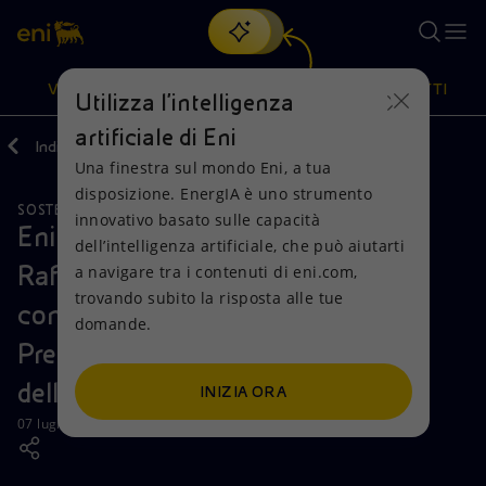
Cerca
VISIONE
AZIONI
PRODOTTI
Utilizza l'intelligenza
artificiale di Eni
Indietro
Media
News
07
Una finestra sul mondo Eni, a tua
Oppure
scopri EnergIA
, la nostra nuova soluzione di intelligenza
disposizione. EnergIA è uno strumento
artificiale.
SOSTENIBILITÀ
Visione
Azioni
Prodotti
innovativo basato sulle capacità
Eni inaugura una nuova unità alla
dell’intelligenza artificiale, che può aiutarti
Raffineria di Luanda e firma Intesa
a navigare tra i contenuti di eni.com,
Mission e valori
Diversificazione energetica
Casa
trovando subito la risposta alle tue
con Sonangol alla presenza del
domande.
Persone e Partnership
Tecnologie per la transizione
Imprese
Presidente della Repubblica
Net Zero
Collaborazioni per l'innovazione
Mobilità
dell'Angola
INIZIA ORA
07 luglio 2022 - 17:20 CEST
Modello satellitare
Attività nel mondo