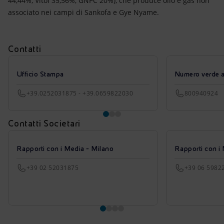
44,44%, Vitol 35,56%, GNPC 20%), che produce olio e gas non
associato nei campi di Sankofa e Gye Nyame.
Contatti
Ufficio Stampa
Numero verde azi
+39.0252031875 - +39.0659822030
800940924
Contatti Societari
Rapporti con i Media - Milano
Rapporti con i
+39 02 52031875
+39 06 5982