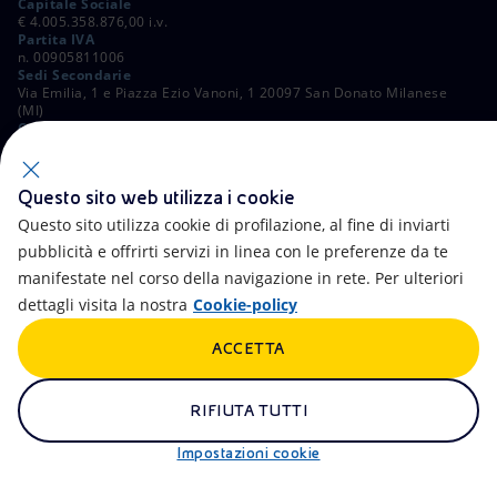
Capitale Sociale
€ 4.005.358.876,00 i.v.
Partita IVA
n. 00905811006
Sedi Secondarie
Via Emilia, 1 e Piazza Ezio Vanoni, 1 20097 San Donato Milanese
(MI)
C. Fiscale e Registro Imprese di Roma
n. 00484960588
ALTRI LINK
Questo sito web utilizza i cookie
Contatti
FAQ
Questo sito utilizza cookie di profilazione, al fine di inviarti
pubblicità e offrirti servizi in linea con le preferenze da te
Accessibilità
Calendario
manifestate nel corso della navigazione in rete. Per ulteriori
dettagli visita la nostra
Cookie-policy
Newsletter
Intelligenza artificiale
ACCETTA
Aste e Bandi
Truffe e Phishing
Whistleblowing
eniSpace
RIFIUTA TUTTI
Remit
Alluvioni
Impostazioni cookie