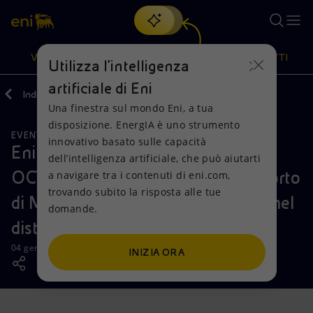
Cerca
VISIONE
AZIONI
PRODOTTI
Utilizza l'intelligenza
artificiale di Eni
Indietro
Media
News
2021
01
Una finestra sul mondo Eni, a tua
Oppure
scopri EnergIA
, la nostra nuova soluzione di intelligenza
disposizione. EnergIA è uno strumento
artificiale.
EVENTI
Visione
Azioni
Prodotti
innovativo basato sulle capacità
Eni Ghana e i partner del progetto
dell’intelligenza artificiale, che può aiutarti
OCTP insieme a NBSSI per il supporto
a navigare tra i contenuti di eni.com,
Mission e valori
Diversificazione energetica
Casa
trovando subito la risposta alle tue
di Micro, Piccole e Medie Imprese nel
domande.
Persone e Partnership
Tecnologie per la transizione
Imprese
distretto di Ellembelle
Net Zero
Collaborazioni per l'innovazione
Mobilità
04 gennaio 2021 - 16:30 CET
INIZIA ORA
Modello satellitare
Attività nel mondo