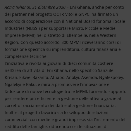
Energia accessibile
Accra (Ghana), 31 dicembre 2020 –
Eni Ghana, anche per conto
dei partner nel progetto OCTP, Vitol e GNPC, ha firmato un
Innovazione
accordo di cooperazione con il National Board for Small Scale
Industries (NBSSI) per supportare Micro, Piccole e Medie
Scenari energetici
Imprese (MPMI) nel distretto di Ellembelle, nella Western
Region. Con questo accordo, 800 MPMI riceveranno corsi di
formazione specifica su imprenditoria, cultura finanziaria e
competenze tecniche.
L’iniziativa è rivolta ai giovani di dieci comunità costiere
nell’area di attività di Eni Ghana, nello specifico Sanzule,
Krisan, Eikwe, Bakanta, Atuabo, Anokyi, Asemda, Ngalekpoley,
Ngalekyi e Baku, e mira a promuovere l'innovazione e
l’adozione di nuove tecnologie tra le MPMI, fornendo supporto
per rendere più efficiente la gestione delle attività grazie al
corretto tracciamento dei dati e alla gestione finanziaria.
Inoltre, il progetto favorirà sia lo sviluppo di relazioni
commerciali con medie e grandi imprese, sia l’incremento del
reddito delle famiglie, riducendo così le situazioni di